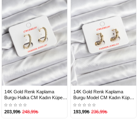
HIZLI
HIZLI
Yeni Ürün
Yeni Ürün
14K Gold Renk Kaplama
14K Gold Renk Kaplama
TESLİMAT
TESLİMAT
Burgu Halka CM Kadın Küpe -
Burgu Model CM Kadın Küpe -
Lisinya
Lisinya
203,99₺
248,99₺
193,99₺
236,99₺