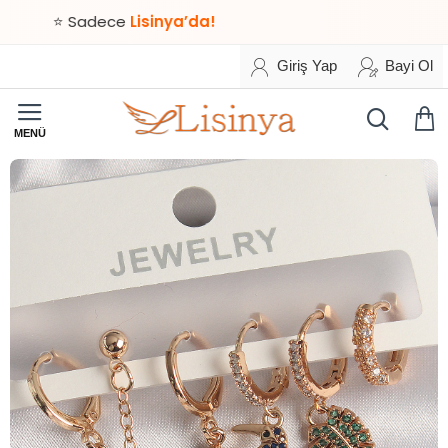
⭐ Sadece
Lisinya’da!
Giriş Yap
Bayi Ol