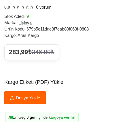
0 yorum
0.0
Stok Adedi:
9
Lisinya
Marka:
Ürün Kodu:
679b5e11dde8f7eab80f063f-0808
Kargo:
Aras Kargo
283,99₺
346,99₺
Kargo Etiketi (PDF) Yükle
Dosya Yükle
En Geç
3 gün
içinde
kargoya verilir!