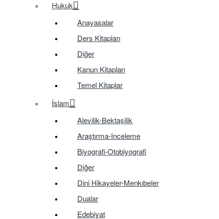
Hukuk
Anayasalar
Ders Kitapları
Diğer
Kanun Kitapları
Temel Kitaplar
İslam
Alevilik-Bektaşilik
Araştırma-Inceleme
Biyografi-Otobiyografi
Diğer
Dini Hikayeler-Menkıbeler
Dualar
Edebiyat