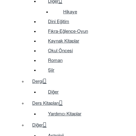
Diğer
Hikaye
Dini Eğitim
Fıkra-Eğlence-Oyun
Kaynak Kitaplar
Okul Öncesi
Roman
Şiir
Dergi
Diğer
Ders Kitapları
Yardımcı Kitaplar
Diğer
Astroloji