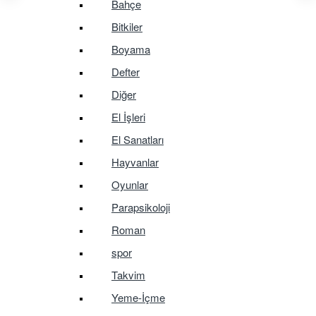
Bahçe
Bitkiler
Boyama
Defter
Diğer
El İşleri
El Sanatları
Hayvanlar
Oyunlar
Parapsikoloji
Roman
spor
Takvim
Yeme-İçme