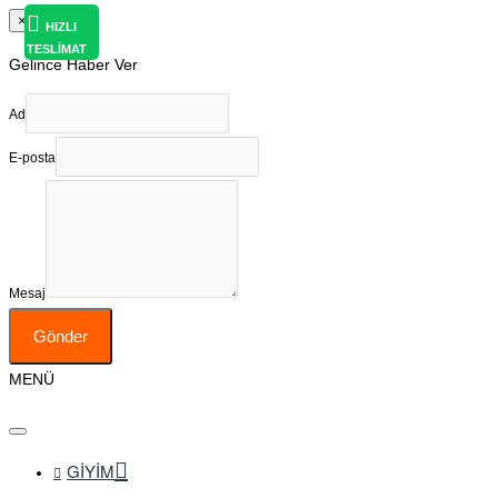
×
HIZLI
TESLİMAT
Gelince Haber Ver
Ad
E-posta
Mesaj
Gönder
MENÜ
GIYIM