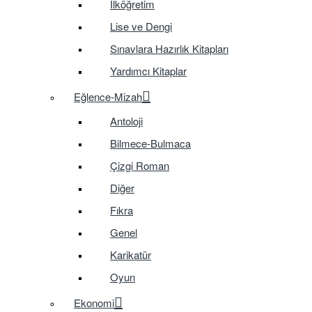
İlköğretim
Lise ve Dengi
Sınavlara Hazırlık Kitapları
Yardımcı Kitaplar
Eğlence-Mizah
Antoloji
Bilmece-Bulmaca
Çizgi Roman
Diğer
Fıkra
Genel
Karikatür
Oyun
Ekonomi