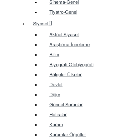
Sinema-Genel
Tiyatro-Genel
Siyaset
Aktüel Siyaset
Araştırma-İnceleme
Bilim
Biyografi-Otobiyografi
Bölgeler-Ülkeler
Devlet
Diğer
Güncel Sorunlar
Hatıralar
Kuram
Kurumlar-Örgütler