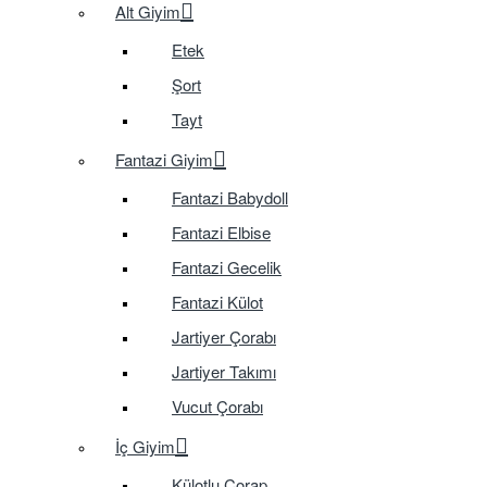
Alt Giyim
Etek
Şort
Tayt
Fantazi Giyim
Fantazi Babydoll
Fantazi Elbise
Fantazi Gecelik
Fantazi Külot
Jartiyer Çorabı
Jartiyer Takımı
Vucut Çorabı
İç Giyim
Külotlu Çorap