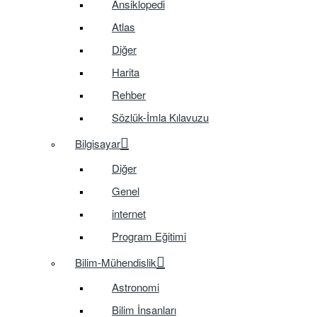
Ansiklopedi
Atlas
Diğer
Harita
Rehber
Sözlük-İmla Kılavuzu
Bilgisayar
Diğer
Genel
internet
Program Eğitimi
Bilim-Mühendislik
Astronomi
Bilim İnsanları