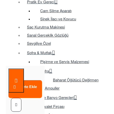
Pratik Ev Gereci
Cam Silme Aparatı
Sinek İlacı ve Kovucu
Saç Kurutma Makinesi
Sanal Gerçeklik Gözlüğü
Sevgiliye Özel
Sofra & Mutfak
Pişirme ve Servis Malzemesi
Sofra
Baharat Öğütücü Değirmen
Sepete Ekle
Tasarruflu Ampuller
Temizlik ve Banyo Gereçleri
Tuvalet Fırçası