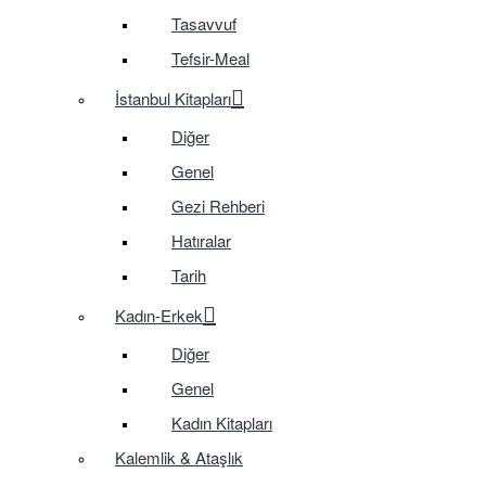
Tasavvuf
Tefsir-Meal
İstanbul Kitapları
Diğer
Genel
Gezi Rehberi
Hatıralar
Tarih
Kadın-Erkek
Diğer
Genel
Kadın Kitapları
Kalemlik & Ataşlık