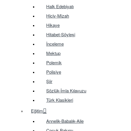
Halk Edebiyatı
Hiciv-Mizah
Hikaye
Hitabet-Söyleşi
İnceleme
Mektup
Polemik
Polisiye
Şiir
Sözlük-İmla Kılavuzu
Türk Klasikleri
Eğitim
Annelik-Babalık-Aile
Çocuk Bakımı