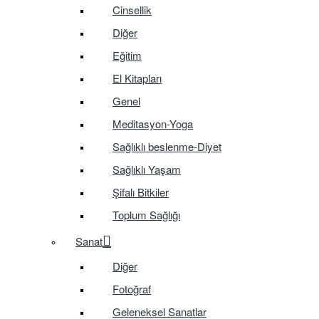
Cinsellik
Diğer
Eğitim
El Kitapları
Genel
Meditasyon-Yoga
Sağlıklı beslenme-Diyet
Sağlıklı Yaşam
Şifalı Bitkiler
Toplum Sağlığı
Sanat
Diğer
Fotoğraf
Geleneksel Sanatlar