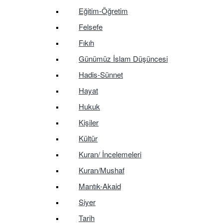
Eğitim-Öğretim
Felsefe
Fıkıh
Günümüz İslam Düşüncesi
Hadis-Sünnet
Hayat
Hukuk
Kişiler
Kültür
Kuran/ İncelemeleri
Kuran/Mushaf
Mantık-Akaid
Siyer
Tarih