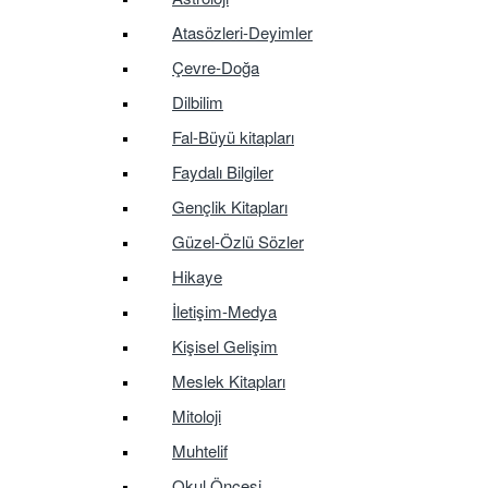
Atasözleri-Deyimler
Çevre-Doğa
Dilbilim
Fal-Büyü kitapları
Faydalı Bilgiler
Gençlik Kitapları
Güzel-Özlü Sözler
Hikaye
İletişim-Medya
Kişisel Gelişim
Meslek Kitapları
Mitoloji
Muhtelif
Okul Öncesi