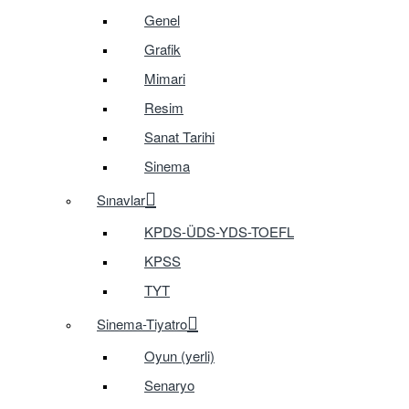
Genel
Grafik
Mimari
Resim
Sanat Tarihi
Sinema
Sınavlar
KPDS-ÜDS-YDS-TOEFL
KPSS
TYT
Sinema-Tiyatro
Oyun (yerli)
Senaryo