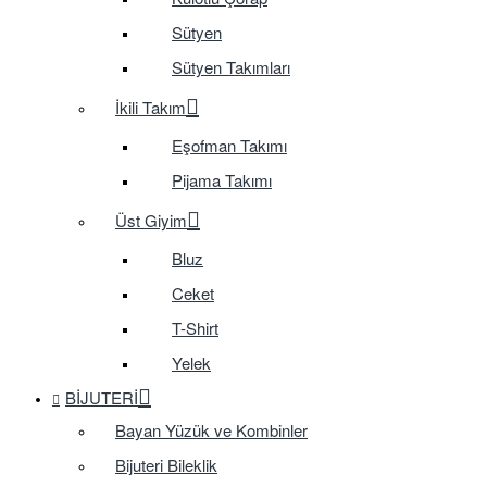
Sütyen
Sütyen Takımları
İkili Takım
Eşofman Takımı
Pijama Takımı
Üst Giyim
Bluz
Ceket
T-Shirt
Yelek
BIJUTERI
Bayan Yüzük ve Kombinler
Bijuteri Bileklik