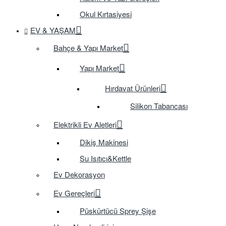
Okul Kırtasiyesi
EV & YAŞAM
Bahçe & Yapı Market
Yapı Market
Hırdavat Ürünleri
Silikon Tabancası
Elektrikli Ev Aletleri
Dikiş Makinesi
Su Isıtıcı&Kettle
Ev Dekorasyon
Ev Gereçleri
Püskürtücü Sprey Şişe