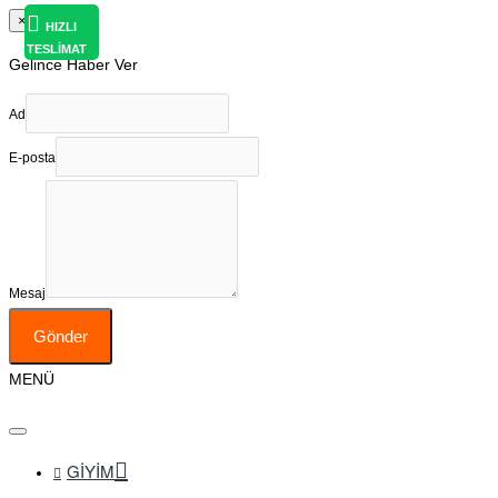
×
HIZLI
TESLİMAT
Gelince Haber Ver
Ad
E-posta
Mesaj
Gönder
MENÜ
GIYIM