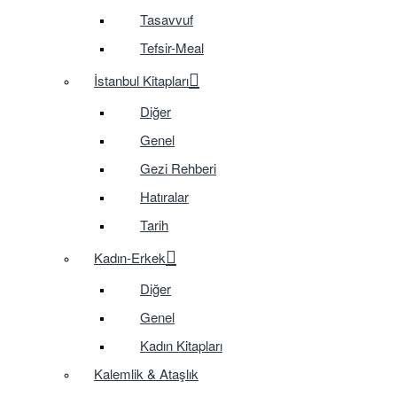
Tasavvuf
Tefsir-Meal
İstanbul Kitapları
Diğer
Genel
Gezi Rehberi
Hatıralar
Tarih
Kadın-Erkek
Diğer
Genel
Kadın Kitapları
Kalemlik & Ataşlık