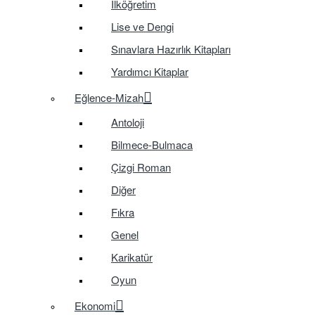
İlköğretim
Lise ve Dengi
Sınavlara Hazırlık Kitapları
Yardımcı Kitaplar
Eğlence-Mizah
Antoloji
Bilmece-Bulmaca
Çizgi Roman
Diğer
Fıkra
Genel
Karikatür
Oyun
Ekonomi