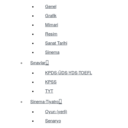
Genel
Grafik
Mimari
Resim
Sanat Tarihi
Sinema
Sınavlar
KPDS-ÜDS-YDS-TOEFL
KPSS
TYT
Sinema-Tiyatro
Oyun (yerli)
Senaryo