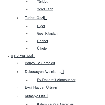
Türkiye
Yerel Tarih
Turizm-Gezi
Diğer
Gezi Kitapları
Rehber
Ülkeler
EV YAŞAM
Banyo Ev Gereçleri
Dekorasyon Aydınlatma
Ev Dekoratif Aksesuarlar
Evcil Hayvan Ürünleri
Kırtasiye Ofis
Kalem ve Yazı Gereçleri