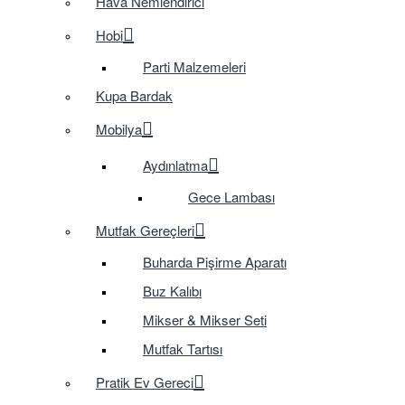
Hava Nemlendirici
Hobi
Parti Malzemeleri
Kupa Bardak
Mobilya
Aydınlatma
Gece Lambası
Mutfak Gereçleri
Buharda Pişirme Aparatı
Buz Kalıbı
Mikser & Mikser Seti
Mutfak Tartısı
Pratik Ev Gereci