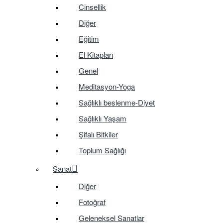
Cinsellik
Diğer
Eğitim
El Kitapları
Genel
Meditasyon-Yoga
Sağlıklı beslenme-Diyet
Sağlıklı Yaşam
Şifalı Bitkiler
Toplum Sağlığı
Sanat
Diğer
Fotoğraf
Geleneksel Sanatlar