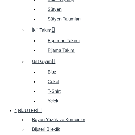
Sütyen
Sütyen Takımları
İkili Takım
Eşofman Takımı
Pijama Takımı
Üst Giyim
Bluz
Ceket
T-Shirt
Yelek
BIJUTERI
Bayan Yüzük ve Kombinler
Bijuteri Bileklik