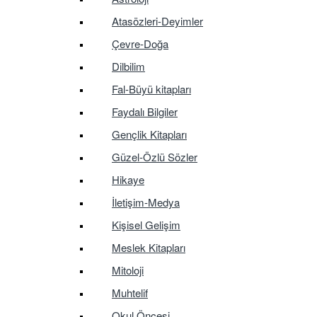
Atasözleri-Deyimler
Çevre-Doğa
Dilbilim
Fal-Büyü kitapları
Faydalı Bilgiler
Gençlik Kitapları
Güzel-Özlü Sözler
Hikaye
İletişim-Medya
Kişisel Gelişim
Meslek Kitapları
Mitoloji
Muhtelif
Okul Öncesi