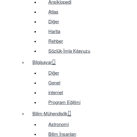
Ansiklopedi
Atlas
Diğer
Harita
Rehber
Sözlük-İmla Kılavuzu
Bilgisayar
Diğer
Genel
internet
Program Eğitimi
Bilim-Mühendislik
Astronomi
Bilim İnsanları