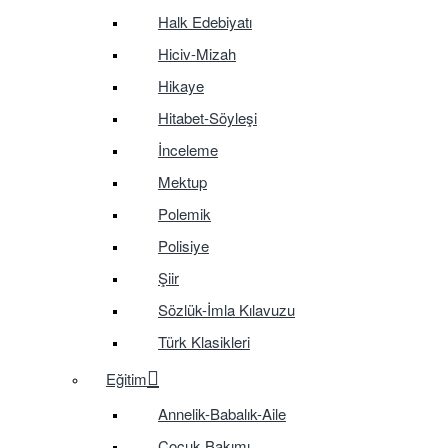
Halk Edebiyatı
Hiciv-Mizah
Hikaye
Hitabet-Söyleşi
İnceleme
Mektup
Polemik
Polisiye
Şiir
Sözlük-İmla Kılavuzu
Türk Klasikleri
Eğitim
Annelik-Babalık-Aile
Çocuk Bakımı