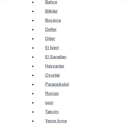
Bahçe
Bitkiler
Boyama
Defter
Diğer
El İşleri
El Sanatları
Hayvanlar
Oyunlar
Parapsikoloji
Roman
spor
Takvim
Yeme-İçme