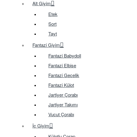
Alt Giyim
Etek
Şort
Tayt
Fantazi Giyim
Fantazi Babydoll
Fantazi Elbise
Fantazi Gecelik
Fantazi Külot
Jartiyer Çorabı
Jartiyer Takımı
Vucut Çorabı
İç Giyim
Külotlu Çorap