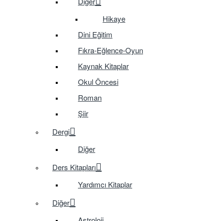
Diğer
Hikaye
Dini Eğitim
Fıkra-Eğlence-Oyun
Kaynak Kitaplar
Okul Öncesi
Roman
Şiir
Dergi
Diğer
Ders Kitapları
Yardımcı Kitaplar
Diğer
Astroloji