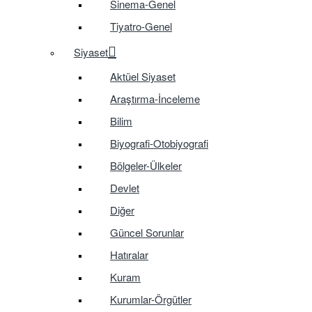
Sinema-Genel
Tiyatro-Genel
Siyaset
Aktüel Siyaset
Araştırma-İnceleme
Bilim
Biyografi-Otobiyografi
Bölgeler-Ülkeler
Devlet
Diğer
Güncel Sorunlar
Hatıralar
Kuram
Kurumlar-Örgütler