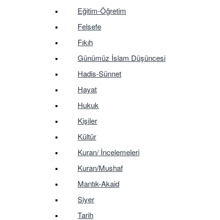
Eğitim-Öğretim
Felsefe
Fıkıh
Günümüz İslam Düşüncesi
Hadis-Sünnet
Hayat
Hukuk
Kişiler
Kültür
Kuran/ İncelemeleri
Kuran/Mushaf
Mantık-Akaid
Siyer
Tarih