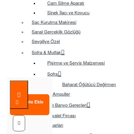
Cam Silme Aparatı
Sinek İlacı ve Kovucu
Saç Kurutma Makinesi
Sanal Gerçeklik Gözlüğü
Sevgiliye Özel
Sofra & Mutfak
Pişirme ve Servis Malzemesi
Sofra
Baharat Öğütücü Değirmen
Tasarruflu Ampuller
Sepete Ekle
Temizlik ve Banyo Gereçleri
Tuvalet Fırçası
TV Aksesuarları