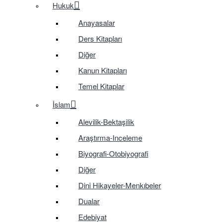
Hukuk
Anayasalar
Ders Kitapları
Diğer
Kanun Kitapları
Temel Kitaplar
İslam
Alevilik-Bektaşilik
Araştırma-Inceleme
Biyografi-Otobiyografi
Diğer
Dini Hikayeler-Menkıbeler
Dualar
Edebiyat