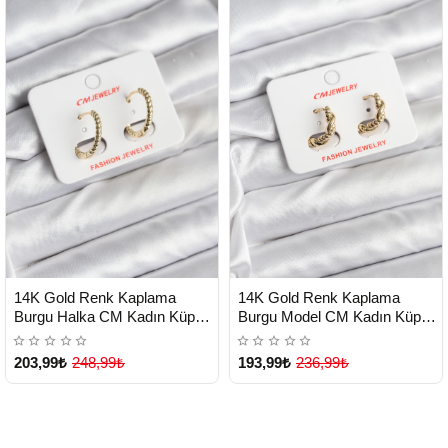
HIZLI
HIZLI
Yeni Ürün
Yeni Ürün
14K Gold Renk Kaplama
14K Gold Renk Kaplama
TESLİMAT
TESLİMAT
Burgu Halka CM Kadın Küpe -
Burgu Model CM Kadın Küpe -
Lisinya
Lisinya
203,99₺
248,99₺
193,99₺
236,99₺