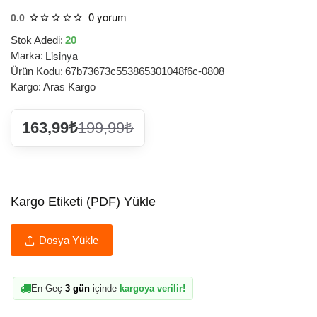
0 yorum
0.0
Stok Adedi:
20
Lisinya
Marka:
Ürün Kodu:
67b73673c553865301048f6c-0808
Kargo:
Aras Kargo
163,99₺
199,99₺
Kargo Etiketi (PDF) Yükle
Dosya Yükle
En Geç
3 gün
içinde
kargoya verilir!