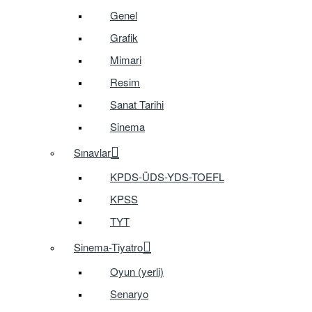
Genel
Grafik
Mimari
Resim
Sanat Tarihi
Sinema
Sınavlar
KPDS-ÜDS-YDS-TOEFL
KPSS
TYT
Sinema-Tiyatro
Oyun (yerli)
Senaryo