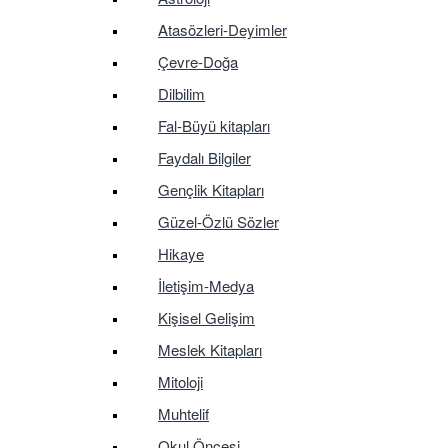
Atasözleri-Deyimler
Çevre-Doğa
Dilbilim
Fal-Büyü kitapları
Faydalı Bilgiler
Gençlik Kitapları
Güzel-Özlü Sözler
Hikaye
İletişim-Medya
Kişisel Gelişim
Meslek Kitapları
Mitoloji
Muhtelif
Okul Öncesi