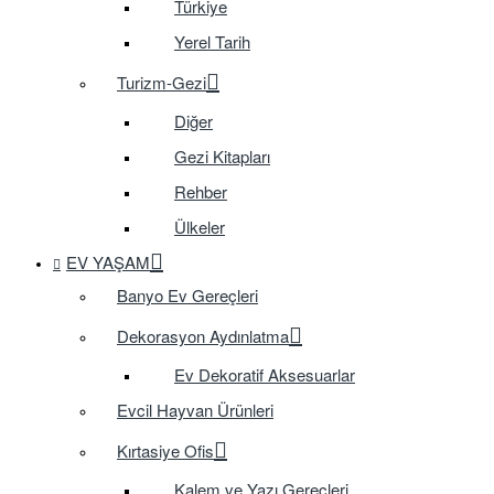
Türkiye
Yerel Tarih
Turizm-Gezi
Diğer
Gezi Kitapları
Rehber
Ülkeler
EV YAŞAM
Banyo Ev Gereçleri
Dekorasyon Aydınlatma
Ev Dekoratif Aksesuarlar
Evcil Hayvan Ürünleri
Kırtasiye Ofis
Kalem ve Yazı Gereçleri