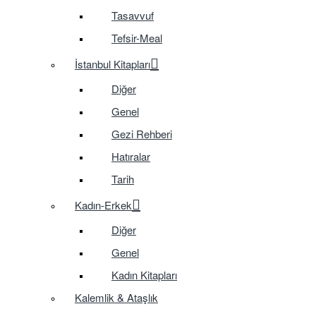
Tasavvuf
Tefsir-Meal
İstanbul Kitapları
Diğer
Genel
Gezi Rehberi
Hatıralar
Tarih
Kadın-Erkek
Diğer
Genel
Kadın Kitapları
Kalemlik & Ataşlık