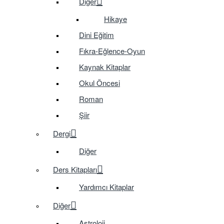
Diğer
Hikaye
Dini Eğitim
Fıkra-Eğlence-Oyun
Kaynak Kitaplar
Okul Öncesi
Roman
Şiir
Dergi
Diğer
Ders Kitapları
Yardımcı Kitaplar
Diğer
Astroloji