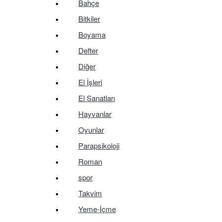
Bahçe
Bitkiler
Boyama
Defter
Diğer
El İşleri
El Sanatları
Hayvanlar
Oyunlar
Parapsikoloji
Roman
spor
Takvim
Yeme-İçme