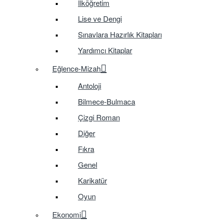
İlköğretim
Lise ve Dengi
Sınavlara Hazırlık Kitapları
Yardımcı Kitaplar
Eğlence-Mizah
Antoloji
Bilmece-Bulmaca
Çizgi Roman
Diğer
Fıkra
Genel
Karikatür
Oyun
Ekonomi