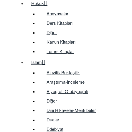
Hukuk
Anayasalar
Ders Kitapları
Diğer
Kanun Kitapları
Temel Kitaplar
İslam
Alevilik-Bektaşilik
Araştırma-Inceleme
Biyografi-Otobiyografi
Diğer
Dini Hikayeler-Menkıbeler
Dualar
Edebiyat