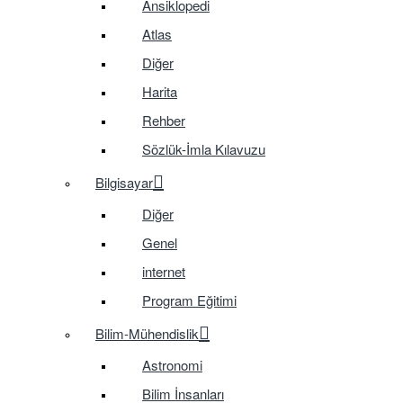
Ansiklopedi
Atlas
Diğer
Harita
Rehber
Sözlük-İmla Kılavuzu
Bilgisayar
Diğer
Genel
internet
Program Eğitimi
Bilim-Mühendislik
Astronomi
Bilim İnsanları