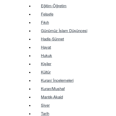
Eğitim-Öğretim
Felsefe
Fıkıh
Günümüz İslam Düşüncesi
Hadis-Sünnet
Hayat
Hukuk
Kişiler
Kültür
Kuran/ İncelemeleri
Kuran/Mushaf
Mantık-Akaid
Siyer
Tarih