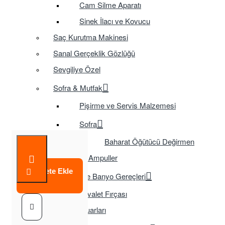
Cam Silme Aparatı
Sinek İlacı ve Kovucu
Saç Kurutma Makinesi
Sanal Gerçeklik Gözlüğü
Sevgiliye Özel
Sofra & Mutfak
Pişirme ve Servis Malzemesi
Sofra
Baharat Öğütücü Değirmen
Tasarruflu Ampuller
Sepete Ekle
Temizlik ve Banyo Gereçleri
Tuvalet Fırçası
TV Aksesuarları