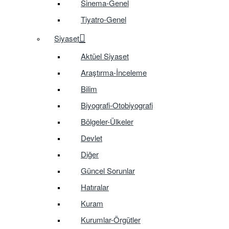
Sinema-Genel
Tiyatro-Genel
Siyaset
Aktüel Siyaset
Araştırma-İnceleme
Bilim
Biyografi-Otobiyografi
Bölgeler-Ülkeler
Devlet
Diğer
Güncel Sorunlar
Hatıralar
Kuram
Kurumlar-Örgütler