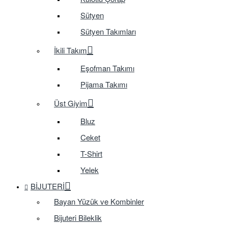
Sütyen
Sütyen Takımları
İkili Takım
Eşofman Takımı
Pijama Takımı
Üst Giyim
Bluz
Ceket
T-Shirt
Yelek
BIJUTERI
Bayan Yüzük ve Kombinler
Bijuteri Bileklik