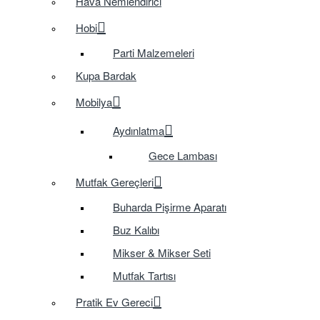
Hava Nemlendirici
Hobi
Parti Malzemeleri
Kupa Bardak
Mobilya
Aydınlatma
Gece Lambası
Mutfak Gereçleri
Buharda Pişirme Aparatı
Buz Kalıbı
Mikser & Mikser Seti
Mutfak Tartısı
Pratik Ev Gereci