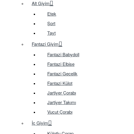
Alt Giyim
Etek
Şort
Tayt
Fantazi Giyim
Fantazi Babydoll
Fantazi Elbise
Fantazi Gecelik
Fantazi Külot
Jartiyer Çorabı
Jartiyer Takımı
Vucut Çorabı
İç Giyim
Külotlu Çorap