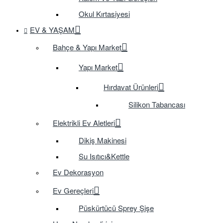
Okul Kırtasiyesi
EV & YAŞAM
Bahçe & Yapı Market
Yapı Market
Hırdavat Ürünleri
Silikon Tabancası
Elektrikli Ev Aletleri
Dikiş Makinesi
Su Isıtıcı&Kettle
Ev Dekorasyon
Ev Gereçleri
Püskürtücü Sprey Şişe