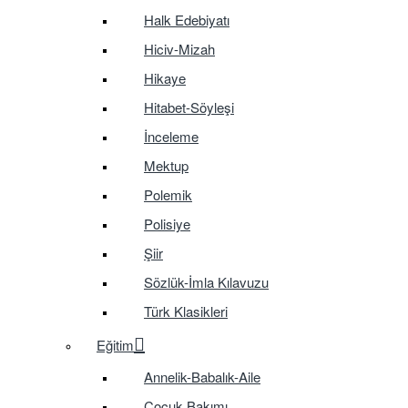
Halk Edebiyatı
Hiciv-Mizah
Hikaye
Hitabet-Söyleşi
İnceleme
Mektup
Polemik
Polisiye
Şiir
Sözlük-İmla Kılavuzu
Türk Klasikleri
Eğitim
Annelik-Babalık-Aile
Çocuk Bakımı