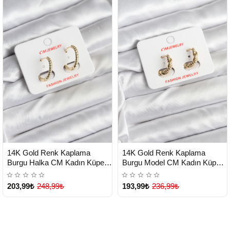
HIZLI
HIZLI
Yeni Ürün
Yeni Ürün
14K Gold Renk Kaplama
14K Gold Renk Kaplama
TESLİMAT
TESLİMAT
Burgu Halka CM Kadın Küpe -
Burgu Model CM Kadın Küpe -
Lisinya
Lisinya
203,99₺
248,99₺
193,99₺
236,99₺