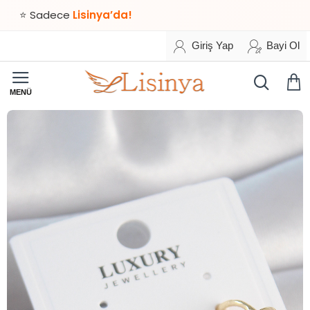
adece
Lisinya’da!
Giriş Yap
Bayi Ol