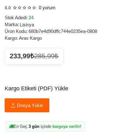
0 yorum
0.0
Stok Adedi:
24
Lisinya
Marka:
Ürün Kodu:
680b7e4d90dffc744e0235ea-0808
Kargo:
Aras Kargo
233,99₺
285,99₺
Kargo Etiketi (PDF) Yükle
Dosya Yükle
En Geç
3 gün
içinde
kargoya verilir!