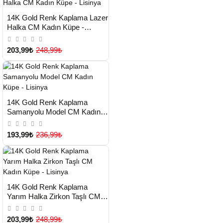
HIZLI
Yeni Ürün
14K Gold Renk Kaplama Lazer
TESLİMAT
Halka CM Kadın Küpe -
Lisinya
203,99₺
248,99₺
HIZLI
Yeni Ürün
14K Gold Renk Kaplama
TESLİMAT
Samanyolu Model CM Kadın
Küpe - Lisinya
193,99₺
236,99₺
HIZLI
Yeni Ürün
14K Gold Renk Kaplama
TESLİMAT
Yarım Halka Zirkon Taşlı CM
Kadın Küpe - Lisinya
203,99₺
248,99₺