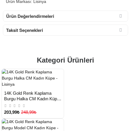
Ürün Markası: Lisinya
Ürün Değerlendirmeleri
Taksit Seçenekleri
Kategori Ürünleri
HIZLI
Yeni Ürün
14K Gold Renk Kaplama
TESLİMAT
Burgu Halka CM Kadın Küpe -
Lisinya
203,99₺
248,99₺