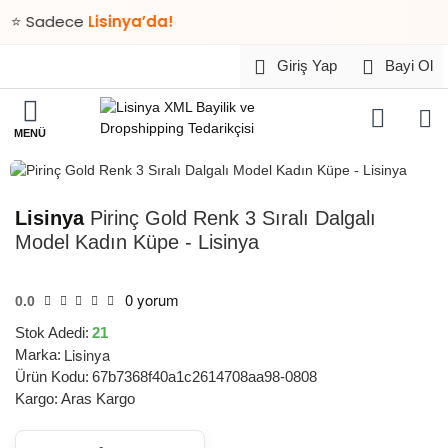
Sadece
Lisinya’da!
Giriş Yap
Bayi Ol
HIZLI
TESLİMAT
Lisinya
Pirinç Gold Renk 3 Sıralı Dalgalı
Model Kadın Küpe - Lisinya
0 yorum
0.0
Stok Adedi:
21
Lisinya
Marka:
Ürün Kodu:
67b7368f40a1c2614708aa98-0808
Kargo:
Aras Kargo