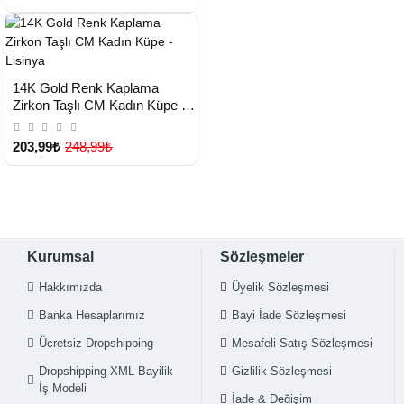
HIZLI
Yeni Ürün
14K Gold Renk Kaplama
TESLİMAT
Zirkon Taşlı CM Kadın Küpe -
Lisinya
203,99₺
248,99₺
Kurumsal
Sözleşmeler
Hakkımızda
Üyelik Sözleşmesi
Banka Hesaplarımız
Bayi İade Sözleşmesi
Ücretsiz Dropshipping
Mesafeli Satış Sözleşmesi
Dropshipping XML Bayilik
Gizlilik Sözleşmesi
İş Modeli
İade & Değişim