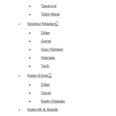
Tasavvuf
Tefsir-Meal
İstanbul Kitapları
Diğer
Genel
Gezi Rehberi
Hatıralar
Tarih
Kadın-Erkek
Diğer
Genel
Kadın Kitapları
Kalemlik & Ataşlık