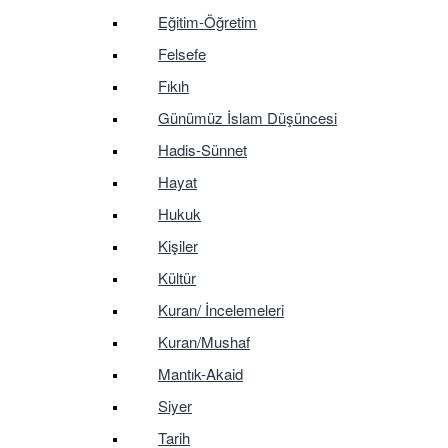
Eğitim-Öğretim
Felsefe
Fıkıh
Günümüz İslam Düşüncesi
Hadis-Sünnet
Hayat
Hukuk
Kişiler
Kültür
Kuran/ İncelemeleri
Kuran/Mushaf
Mantık-Akaid
Siyer
Tarih