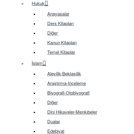
Hukuk
Anayasalar
Ders Kitapları
Diğer
Kanun Kitapları
Temel Kitaplar
İslam
Alevilik-Bektaşilik
Araştırma-Inceleme
Biyografi-Otobiyografi
Diğer
Dini Hikayeler-Menkıbeler
Dualar
Edebiyat