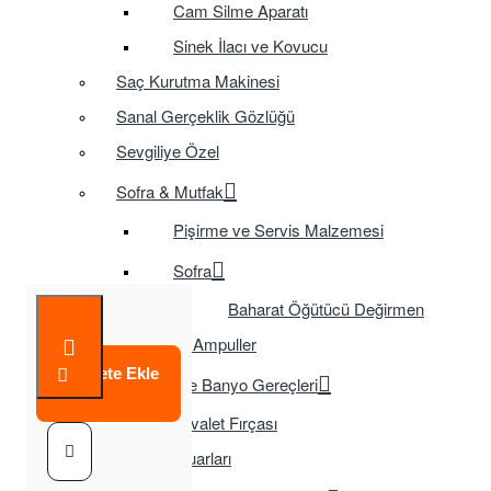
Cam Silme Aparatı
Sinek İlacı ve Kovucu
Saç Kurutma Makinesi
Sanal Gerçeklik Gözlüğü
Sevgiliye Özel
Sofra & Mutfak
Pişirme ve Servis Malzemesi
Sofra
Baharat Öğütücü Değirmen
Tasarruflu Ampuller
Sepete Ekle
Temizlik ve Banyo Gereçleri
Tuvalet Fırçası
TV Aksesuarları