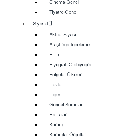
Sinema-Genel
Tiyatro-Genel
Siyaset
Aktüel Siyaset
Araştırma-İnceleme
Bilim
Biyografi-Otobiyografi
Bölgeler-Ülkeler
Devlet
Diğer
Güncel Sorunlar
Hatıralar
Kuram
Kurumlar-Örgütler