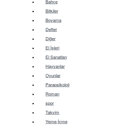
Bahçe
Bitkiler
Boyama
Defter
Diğer
El İşleri
El Sanatları
Hayvanlar
Oyunlar
Parapsikoloji
Roman
spor
Takvim
Yeme-İçme