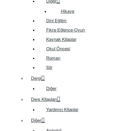
Diğer
Hikaye
Dini Eğitim
Fıkra-Eğlence-Oyun
Kaynak Kitaplar
Okul Öncesi
Roman
Şiir
Dergi
Diğer
Ders Kitapları
Yardımcı Kitaplar
Diğer
Astroloji