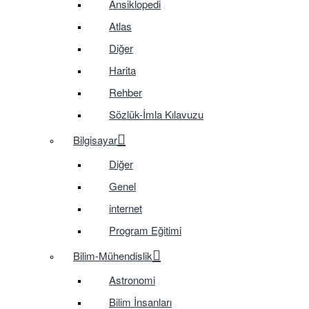
Ansiklopedi
Atlas
Diğer
Harita
Rehber
Sözlük-İmla Kılavuzu
Bilgisayar
Diğer
Genel
internet
Program Eğitimi
Bilim-Mühendislik
Astronomi
Bilim İnsanları