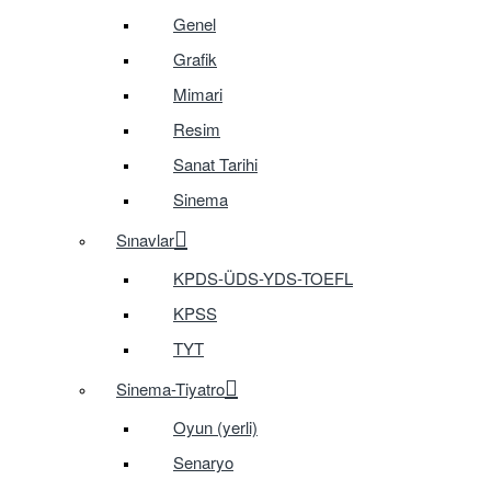
Genel
Grafik
Mimari
Resim
Sanat Tarihi
Sinema
Sınavlar
KPDS-ÜDS-YDS-TOEFL
KPSS
TYT
Sinema-Tiyatro
Oyun (yerli)
Senaryo