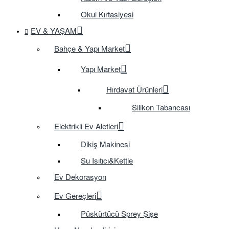
Okul Kırtasiyesi
EV & YAŞAM
Bahçe & Yapı Market
Yapı Market
Hırdavat Ürünleri
Silikon Tabancası
Elektrikli Ev Aletleri
Dikiş Makinesi
Su Isıtıcı&Kettle
Ev Dekorasyon
Ev Gereçleri
Püskürtücü Sprey Şişe