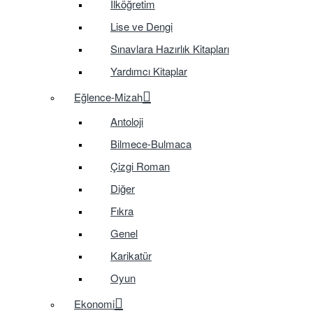
İlköğretim
Lise ve Dengi
Sınavlara Hazırlık Kitapları
Yardımcı Kitaplar
Eğlence-Mizah
Antoloji
Bilmece-Bulmaca
Çizgi Roman
Diğer
Fıkra
Genel
Karikatür
Oyun
Ekonomi