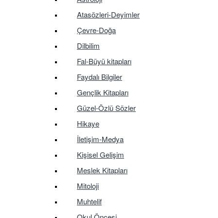
Atasözleri-Deyimler
Çevre-Doğa
Dilbilim
Fal-Büyü kitapları
Faydalı Bilgiler
Gençlik Kitapları
Güzel-Özlü Sözler
Hikaye
İletişim-Medya
Kişisel Gelişim
Meslek Kitapları
Mitoloji
Muhtelif
Okul Öncesi