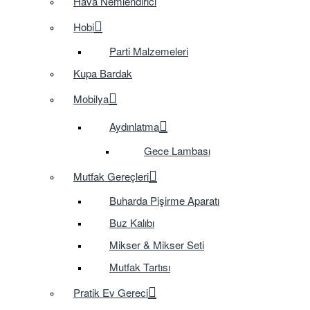
Hava Nemlendirici
Hobi
Parti Malzemeleri
Kupa Bardak
Mobilya
Aydınlatma
Gece Lambası
Mutfak Gereçleri
Buharda Pişirme Aparatı
Buz Kalıbı
Mikser & Mikser Seti
Mutfak Tartısı
Pratik Ev Gereci