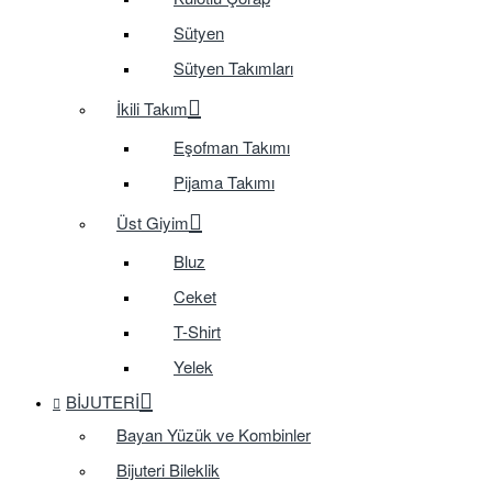
Sütyen
Sütyen Takımları
İkili Takım
Eşofman Takımı
Pijama Takımı
Üst Giyim
Bluz
Ceket
T-Shirt
Yelek
BIJUTERI
Bayan Yüzük ve Kombinler
Bijuteri Bileklik