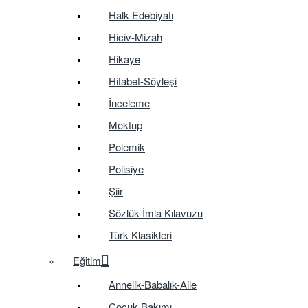
Halk Edebiyatı
Hiciv-Mizah
Hikaye
Hitabet-Söyleşi
İnceleme
Mektup
Polemik
Polisiye
Şiir
Sözlük-İmla Kılavuzu
Türk Klasikleri
Eğitim
Annelik-Babalık-Aile
Çocuk Bakımı