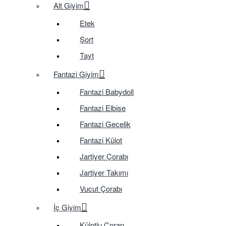
Alt Giyim
Etek
Şort
Tayt
Fantazi Giyim
Fantazi Babydoll
Fantazi Elbise
Fantazi Gecelik
Fantazi Külot
Jartiyer Çorabı
Jartiyer Takımı
Vucut Çorabı
İç Giyim
Külotlu Çorap