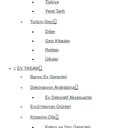
Türkiye
Yerel Tarih
Turizm-Gezi
Diğer
Gezi Kitapları
Rehber
Ülkeler
EV YAŞAM
Banyo Ev Gereçleri
Dekorasyon Aydınlatma
Ev Dekoratif Aksesuarlar
Evcil Hayvan Ürünleri
Kırtasiye Ofis
Kalem ve Yazı Gereçleri