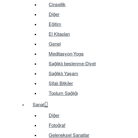
Cinsellik
Diğer
Eğitim
El Kitapları
Genel
Meditasyon-Yoga
Sağlıklı beslenme-Diyet
Sağlıklı Yaşam
Şifalı Bitkiler
Toplum Sağlığı
Sanat
Diğer
Fotoğraf
Geleneksel Sanatlar