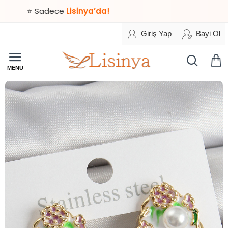
⭐ Sadece
Lisinya’da!
Giriş Yap
Bayi Ol