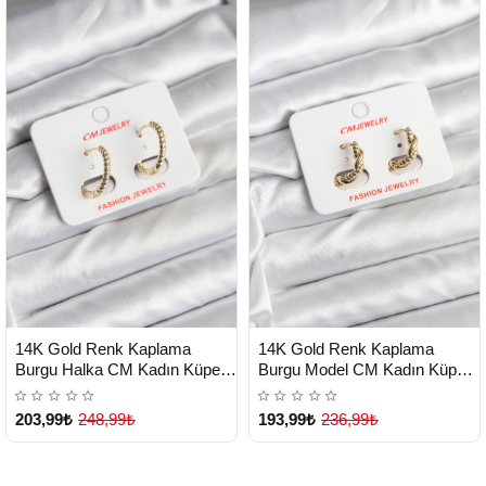
HIZLI
HIZLI
Yeni Ürün
Yeni Ürün
14K Gold Renk Kaplama
14K Gold Renk Kaplama
TESLİMAT
TESLİMAT
Burgu Halka CM Kadın Küpe -
Burgu Model CM Kadın Küpe -
Lisinya
Lisinya
203,99₺
248,99₺
193,99₺
236,99₺