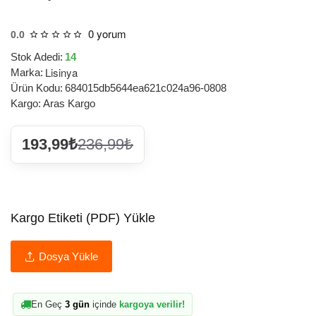
0 yorum
0.0
Stok Adedi:
14
Lisinya
Marka:
Ürün Kodu:
684015db5644ea621c024a96-0808
Kargo:
Aras Kargo
193,99₺
236,99₺
Kargo Etiketi (PDF) Yükle
Dosya Yükle
En Geç
3 gün
içinde
kargoya verilir!