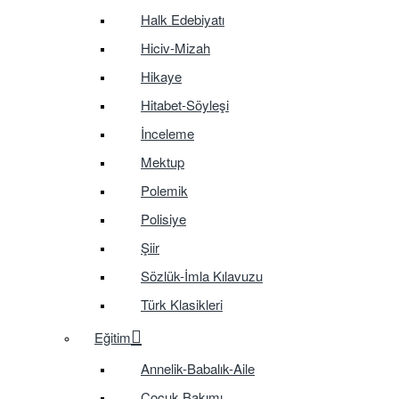
Halk Edebiyatı
Hiciv-Mizah
Hikaye
Hitabet-Söyleşi
İnceleme
Mektup
Polemik
Polisiye
Şiir
Sözlük-İmla Kılavuzu
Türk Klasikleri
Eğitim
Annelik-Babalık-Aile
Çocuk Bakımı