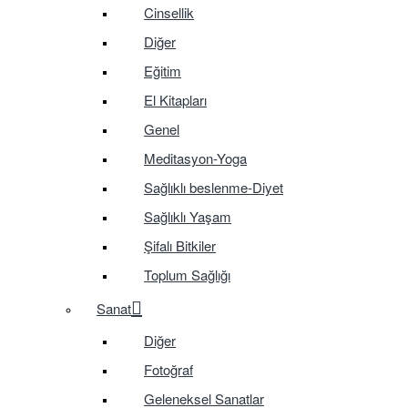
Cinsellik
Diğer
Eğitim
El Kitapları
Genel
Meditasyon-Yoga
Sağlıklı beslenme-Diyet
Sağlıklı Yaşam
Şifalı Bitkiler
Toplum Sağlığı
Sanat
Diğer
Fotoğraf
Geleneksel Sanatlar