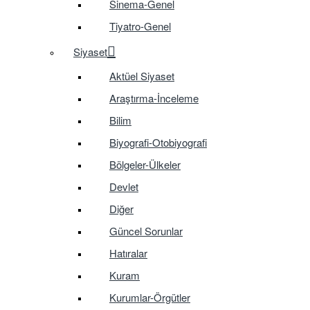
Sinema-Genel
Tiyatro-Genel
Siyaset
Aktüel Siyaset
Araştırma-İnceleme
Bilim
Biyografi-Otobiyografi
Bölgeler-Ülkeler
Devlet
Diğer
Güncel Sorunlar
Hatıralar
Kuram
Kurumlar-Örgütler