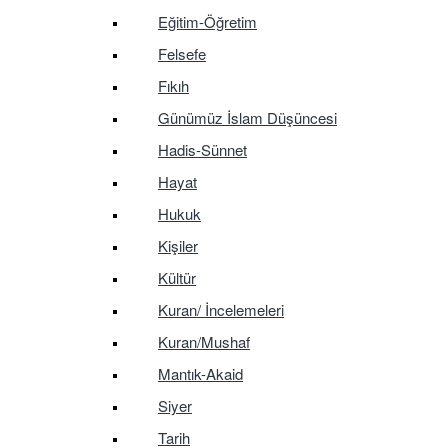
Eğitim-Öğretim
Felsefe
Fıkıh
Günümüz İslam Düşüncesi
Hadis-Sünnet
Hayat
Hukuk
Kişiler
Kültür
Kuran/ İncelemeleri
Kuran/Mushaf
Mantık-Akaid
Siyer
Tarih