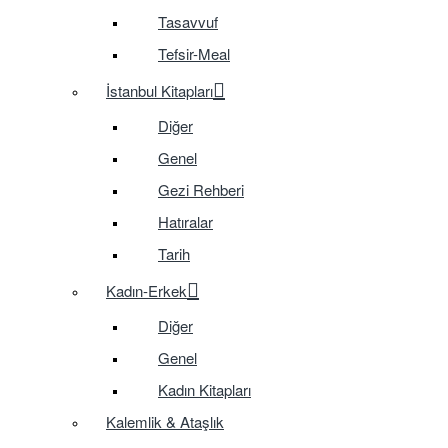
Tasavvuf
Tefsir-Meal
İstanbul Kitapları
Diğer
Genel
Gezi Rehberi
Hatıralar
Tarih
Kadın-Erkek
Diğer
Genel
Kadın Kitapları
Kalemlik & Ataşlık