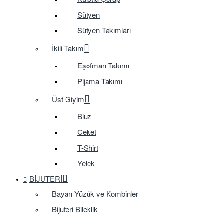
Sütyen
Sütyen Takımları
İkili Takım
Eşofman Takımı
Pijama Takımı
Üst Giyim
Bluz
Ceket
T-Shirt
Yelek
BIJUTERI
Bayan Yüzük ve Kombinler
Bijuteri Bileklik