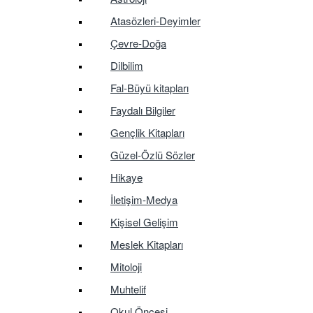
Atasözleri-Deyimler
Çevre-Doğa
Dilbilim
Fal-Büyü kitapları
Faydalı Bilgiler
Gençlik Kitapları
Güzel-Özlü Sözler
Hikaye
İletişim-Medya
Kişisel Gelişim
Meslek Kitapları
Mitoloji
Muhtelif
Okul Öncesi