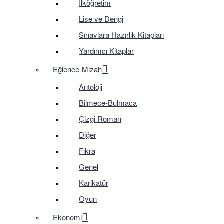
İlköğretim
Lise ve Dengi
Sınavlara Hazırlık Kitapları
Yardımcı Kitaplar
Eğlence-Mizah
Antoloji
Bilmece-Bulmaca
Çizgi Roman
Diğer
Fıkra
Genel
Karikatür
Oyun
Ekonomi