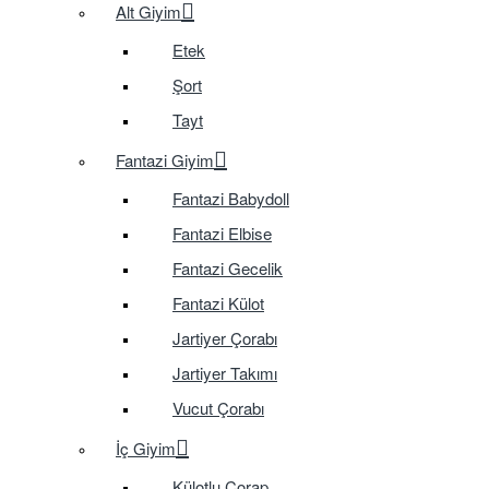
Alt Giyim
Etek
Şort
Tayt
Fantazi Giyim
Fantazi Babydoll
Fantazi Elbise
Fantazi Gecelik
Fantazi Külot
Jartiyer Çorabı
Jartiyer Takımı
Vucut Çorabı
İç Giyim
Külotlu Çorap