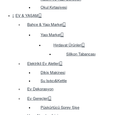
Okul Kırtasiyesi
EV & YAŞAM
Bahçe & Yapı Market
Yapı Market
Hırdavat Ürünleri
Silikon Tabancası
Elektrikli Ev Aletleri
Dikiş Makinesi
Su Isıtıcı&Kettle
Ev Dekorasyon
Ev Gereçleri
Püskürtücü Sprey Şişe