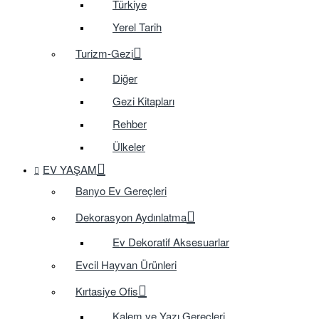
Türkiye
Yerel Tarih
Turizm-Gezi
Diğer
Gezi Kitapları
Rehber
Ülkeler
EV YAŞAM
Banyo Ev Gereçleri
Dekorasyon Aydınlatma
Ev Dekoratif Aksesuarlar
Evcil Hayvan Ürünleri
Kırtasiye Ofis
Kalem ve Yazı Gereçleri