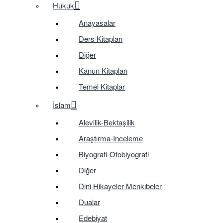
Hukuk
Anayasalar
Ders Kitapları
Diğer
Kanun Kitapları
Temel Kitaplar
İslam
Alevilik-Bektaşilik
Araştırma-Inceleme
Biyografi-Otobiyografi
Diğer
Dini Hikayeler-Menkıbeler
Dualar
Edebiyat