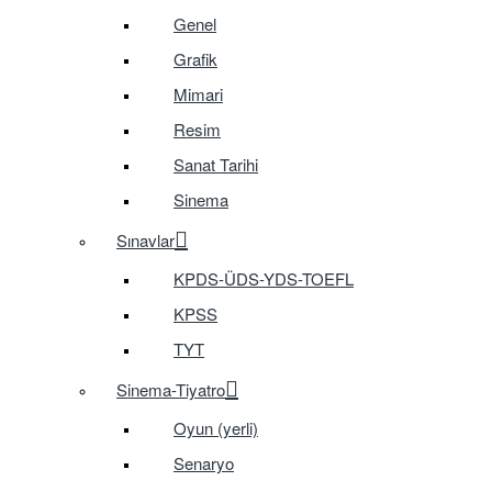
Genel
Grafik
Mimari
Resim
Sanat Tarihi
Sinema
Sınavlar
KPDS-ÜDS-YDS-TOEFL
KPSS
TYT
Sinema-Tiyatro
Oyun (yerli)
Senaryo