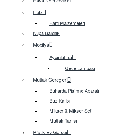
Hava Nemlendirici
Hobi
Parti Malzemeleri
Kupa Bardak
Mobilya
Aydınlatma
Gece Lambası
Mutfak Gereçleri
Buharda Pişirme Aparatı
Buz Kalıbı
Mikser & Mikser Seti
Mutfak Tartısı
Pratik Ev Gereci