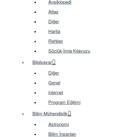
Ansiklopedi
Atlas
Diğer
Harita
Rehber
Sözlük-İmla Kılavuzu
Bilgisayar
Diğer
Genel
internet
Program Eğitimi
Bilim-Mühendislik
Astronomi
Bilim İnsanları