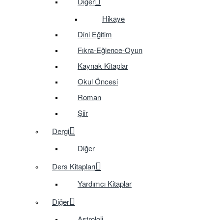
Diğer
Hikaye
Dini Eğitim
Fıkra-Eğlence-Oyun
Kaynak Kitaplar
Okul Öncesi
Roman
Şiir
Dergi
Diğer
Ders Kitapları
Yardımcı Kitaplar
Diğer
Astroloji