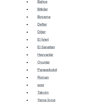
Bahçe
Bitkiler
Boyama
Defter
Diğer
El İşleri
El Sanatları
Hayvanlar
Oyunlar
Parapsikoloji
Roman
spor
Takvim
Yeme-İçme