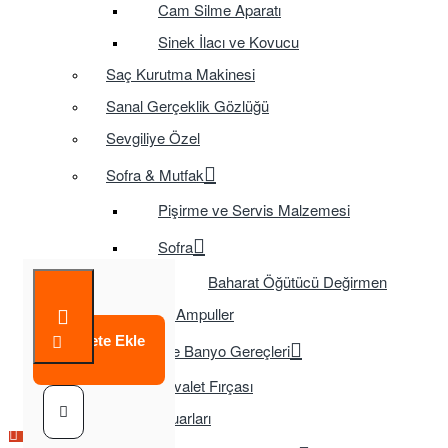
Cam Silme Aparatı
Sinek İlacı ve Kovucu
Saç Kurutma Makinesi
Sanal Gerçeklik Gözlüğü
Sevgiliye Özel
Sofra & Mutfak
Pişirme ve Servis Malzemesi
Sofra
Baharat Öğütücü Değirmen
Tasarruflu Ampuller
Sepete Ekle
Temizlik ve Banyo Gereçleri
Tuvalet Fırçası
TV Aksesuarları
Çok Satılan Ürün