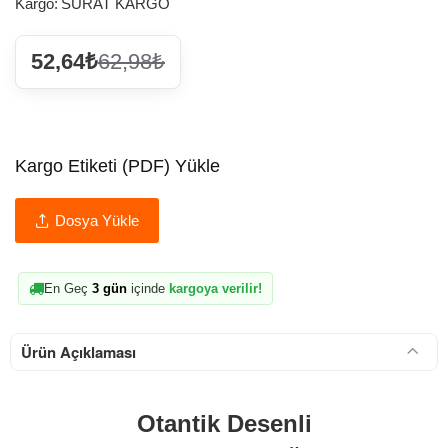
Kargo:
SÜRAT KARGO
52,64₺
62,98₺
Kargo Etiketi (PDF) Yükle
Dosya Yükle
En Geç
3 gün
içinde
kargoya verilir!
Ürün Açıklaması
Otantik Desenli