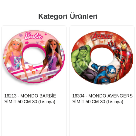
Kategori Ürünleri
HIZLI
HIZLI
Yeni Ürün
Yeni Ürün
16213 - MONDO BARBİE
16304 - MONDO AVENGERS
TESLİMAT
TESLİMAT
SİMİT 50 CM 30 (Lisinya)
SİMİT 50 CM 30 (Lisinya)