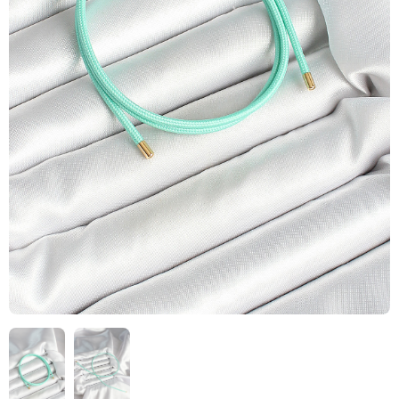
HIZLI
TESLİMAT