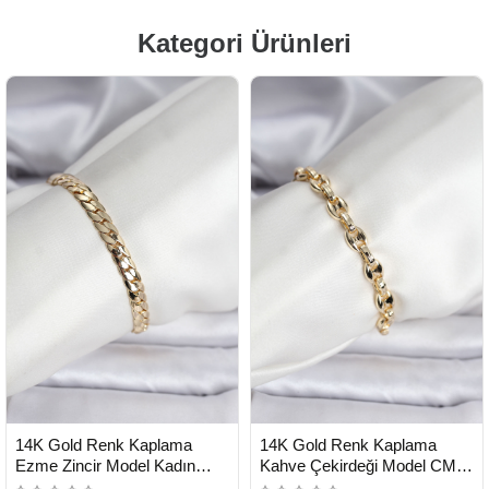
Kategori Ürünleri
HIZLI
HIZLI
Yeni Ürün
Yeni Ürün
14K Gold Renk Kaplama
14K Gold Renk Kaplama
TESLİMAT
TESLİMAT
Ezme Zincir Model Kadın
Kahve Çekirdeği Model CM
Bileklik - Lisinya
Kadın Bileklik - Lisinya