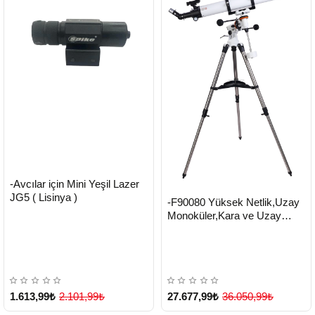
HIZLI
Yeni Ürün
-Avcılar için Mini Yeşil Lazer
TESLİMAT
JG5 ( Lisinya )
HIZLI
Yeni Ürün
-F90080 Yüksek Netlik,Uzay
TESLİMAT
Monoküler,Kara ve Uzay
Teleskobu ( Lisinya )
1.613,99₺
2.101,99₺
27.677,99₺
36.050,99₺