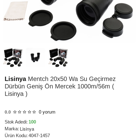
HIZLI
TESLİMAT
Lisinya
Mentch 20x50 Wa Su Geçirmez
Dürbün Geniş Ön Mercek 1000m/56m (
Lisinya )
0 yorum
0.0
Stok Adedi:
100
Lisinya
Marka:
Ürün Kodu:
4047-1457