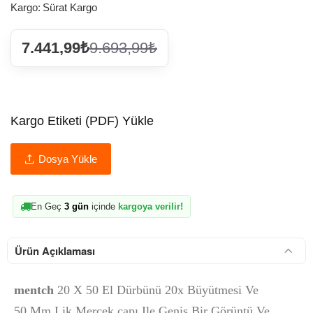
Kargo:
Sürat Kargo
7.441,99₺
9.693,99₺
Kargo Etiketi (PDF) Yükle
Dosya Yükle
En Geç
3 gün
içinde
kargoya verilir!
Ürün Açıklaması
mentch
20 X 50 El Dürbünü 20x Büyütmesi Ve
50 Mm Lik Mercek çapı Ile Geniş Bir Görüntü Ve