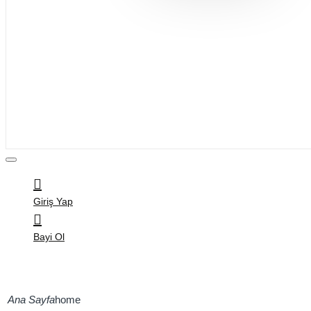
Bijuteri
Saç Aksesuarları
Kitap & Kırtasiye
Ev Yaşam
Oyuncak
Hırdavat
Tüm Ürünler
Giriş Yap
Bayi Ol
home