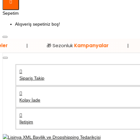
Sepetim
Alışveriş sepetiniz boş!
🎁 Sezonluk
Kampanyalar
|
⭐ Sadec
Sipariş Takip
Kolay İade
İletişim