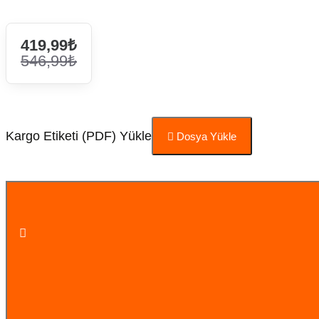
419,99₺
546,99₺
Kargo Etiketi (PDF) Yükle
Dosya Yükle
Sepete Ekle