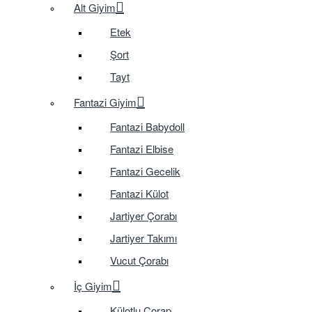
Alt Giyim
Etek
Şort
Tayt
Fantazi Giyim
Fantazi Babydoll
Fantazi Elbise
Fantazi Gecelik
Fantazi Külot
Jartiyer Çorabı
Jartiyer Takımı
Vucut Çorabı
İç Giyim
Külotlu Çorap