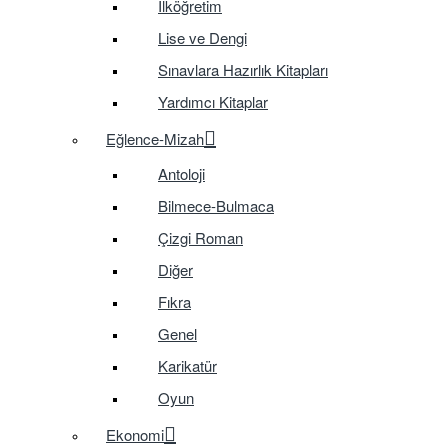
İlköğretim
Lise ve Dengi
Sınavlara Hazırlık Kitapları
Yardımcı Kitaplar
Eğlence-Mizah
Antoloji
Bilmece-Bulmaca
Çizgi Roman
Diğer
Fıkra
Genel
Karikatür
Oyun
Ekonomi