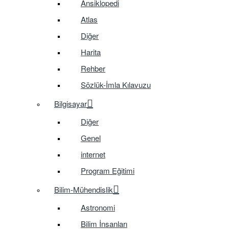
Ansiklopedi
Atlas
Diğer
Harita
Rehber
Sözlük-İmla Kılavuzu
Bilgisayar
Diğer
Genel
internet
Program Eğitimi
Bilim-Mühendislik
Astronomi
Bilim İnsanları