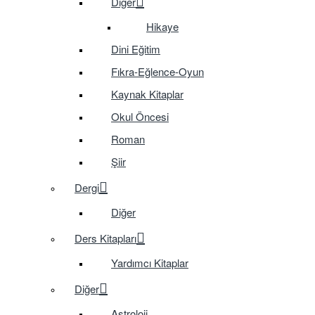
Diğer
Hikaye
Dini Eğitim
Fıkra-Eğlence-Oyun
Kaynak Kitaplar
Okul Öncesi
Roman
Şiir
Dergi
Diğer
Ders Kitapları
Yardımcı Kitaplar
Diğer
Astroloji