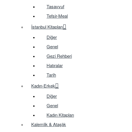
Tasavvuf
Tefsir-Meal
İstanbul Kitapları
Diğer
Genel
Gezi Rehberi
Hatıralar
Tarih
Kadın-Erkek
Diğer
Genel
Kadın Kitapları
Kalemlik & Ataşlık