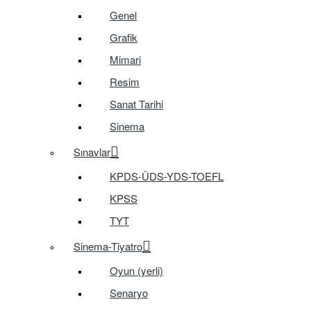
Genel
Grafik
Mimari
Resim
Sanat Tarihi
Sinema
Sınavlar
KPDS-ÜDS-YDS-TOEFL
KPSS
TYT
Sinema-Tiyatro
Oyun (yerli)
Senaryo