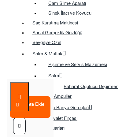
Cam Silme Aparatı
Sinek İlacı ve Kovucu
Saç Kurutma Makinesi
Sanal Gerçeklik Gözlüğü
Sevgiliye Özel
Sofra & Mutfak
Pişirme ve Servis Malzemesi
Sofra
Baharat Öğütücü Değirmen
Tasarruflu Ampuller
Sepete Ekle
Temizlik ve Banyo Gereçleri
Tuvalet Fırçası
TV Aksesuarları