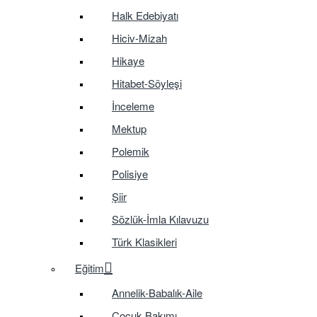
Halk Edebiyatı
Hiciv-Mizah
Hikaye
Hitabet-Söyleşi
İnceleme
Mektup
Polemik
Polisiye
Şiir
Sözlük-İmla Kılavuzu
Türk Klasikleri
Eğitim
Annelik-Babalık-Aile
Çocuk Bakımı