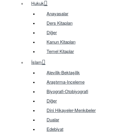
Hukuk
Anayasalar
Ders Kitapları
Diğer
Kanun Kitapları
Temel Kitaplar
İslam
Alevilik-Bektaşilik
Araştırma-Inceleme
Biyografi-Otobiyografi
Diğer
Dini Hikayeler-Menkıbeler
Dualar
Edebiyat