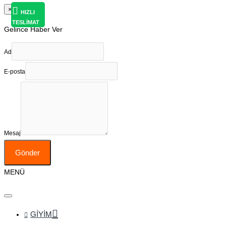
×
HIZLI
TESLİMAT
Gelince Haber Ver
Ad
E-posta
Mesaj
Gönder
MENÜ
GIYIM