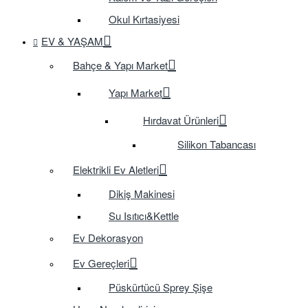
Okul Kırtasiyesi
EV & YAŞAM
Bahçe & Yapı Market
Yapı Market
Hırdavat Ürünleri
Silikon Tabancası
Elektrikli Ev Aletleri
Dikiş Makinesi
Su Isıtıcı&Kettle
Ev Dekorasyon
Ev Gereçleri
Püskürtücü Sprey Şişe