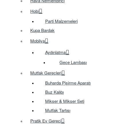
Hava Nemlendirici
Hobi
Parti Malzemeleri
Kupa Bardak
Mobilya
Aydınlatma
Gece Lambası
Mutfak Gereçleri
Buharda Pişirme Aparatı
Buz Kalıbı
Mikser & Mikser Seti
Mutfak Tartısı
Pratik Ev Gereci