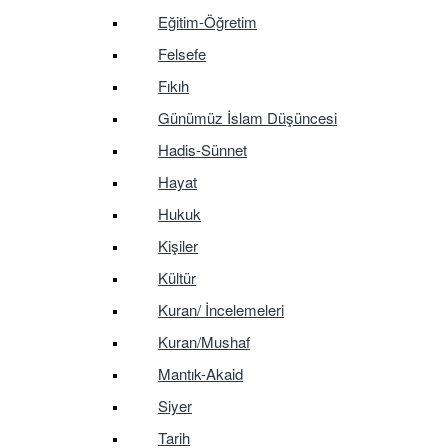
Eğitim-Öğretim
Felsefe
Fıkıh
Günümüz İslam Düşüncesi
Hadis-Sünnet
Hayat
Hukuk
Kişiler
Kültür
Kuran/ İncelemeleri
Kuran/Mushaf
Mantık-Akaid
Siyer
Tarih