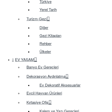
Türkiye
Yerel Tarih
Turizm-Gezi
Diğer
Gezi Kitapları
Rehber
Ülkeler
EV YAŞAM
Banyo Ev Gereçleri
Dekorasyon Aydınlatma
Ev Dekoratif Aksesuarlar
Evcil Hayvan Ürünleri
Kırtasiye Ofis
Kalem ve Yazı Gereçleri