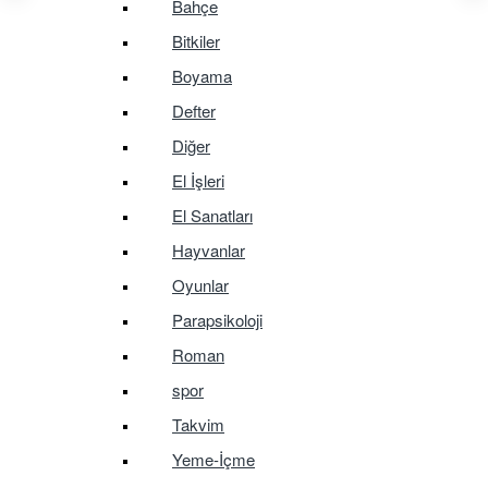
Bahçe
Bitkiler
Boyama
Defter
Diğer
El İşleri
El Sanatları
Hayvanlar
Oyunlar
Parapsikoloji
Roman
spor
Takvim
Yeme-İçme