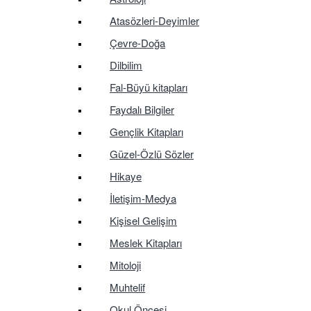
Atasözleri-Deyimler
Çevre-Doğa
Dilbilim
Fal-Büyü kitapları
Faydalı Bilgiler
Gençlik Kitapları
Güzel-Özlü Sözler
Hikaye
İletişim-Medya
Kişisel Gelişim
Meslek Kitapları
Mitoloji
Muhtelif
Okul Öncesi