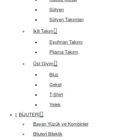
Sütyen
Sütyen Takımları
İkili Takım
Eşofman Takımı
Pijama Takımı
Üst Giyim
Bluz
Ceket
T-Shirt
Yelek
BIJUTERI
Bayan Yüzük ve Kombinler
Bijuteri Bileklik