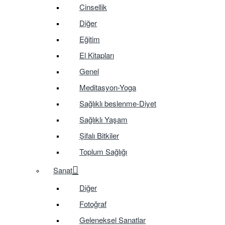
Cinsellik
Diğer
Eğitim
El Kitapları
Genel
Meditasyon-Yoga
Sağlıklı beslenme-Diyet
Sağlıklı Yaşam
Şifalı Bitkiler
Toplum Sağlığı
Sanat
Diğer
Fotoğraf
Geleneksel Sanatlar