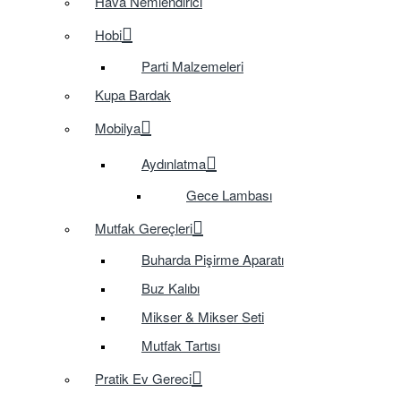
Hava Nemlendirici
Hobi
Parti Malzemeleri
Kupa Bardak
Mobilya
Aydınlatma
Gece Lambası
Mutfak Gereçleri
Buharda Pişirme Aparatı
Buz Kalıbı
Mikser & Mikser Seti
Mutfak Tartısı
Pratik Ev Gereci