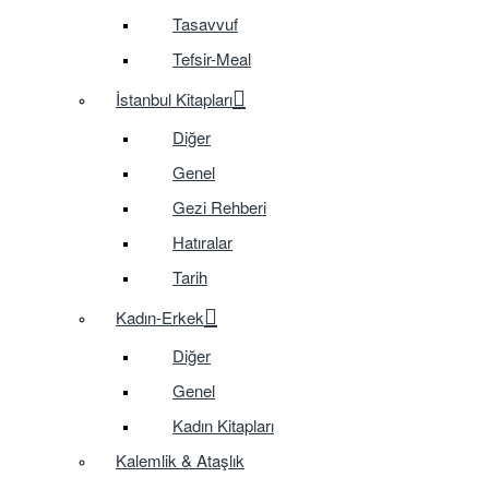
Tasavvuf
Tefsir-Meal
İstanbul Kitapları
Diğer
Genel
Gezi Rehberi
Hatıralar
Tarih
Kadın-Erkek
Diğer
Genel
Kadın Kitapları
Kalemlik & Ataşlık