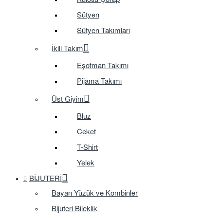
Sütyen
Sütyen Takımları
İkili Takım
Eşofman Takımı
Pijama Takımı
Üst Giyim
Bluz
Ceket
T-Shirt
Yelek
BIJUTERI
Bayan Yüzük ve Kombinler
Bijuteri Bileklik