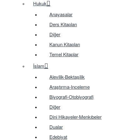
Hukuk
Anayasalar
Ders Kitapları
Diğer
Kanun Kitapları
Temel Kitaplar
İslam
Alevilik-Bektaşilik
Araştırma-Inceleme
Biyografi-Otobiyografi
Diğer
Dini Hikayeler-Menkıbeler
Dualar
Edebiyat