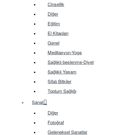
Cinsellik
Diğer
Eğitim
El Kitapları
Genel
Meditasyon-Yoga
Sağlıklı beslenme-Diyet
Sağlıklı Yaşam
Şifalı Bitkiler
Toplum Sağlığı
Sanat
Diğer
Fotoğraf
Geleneksel Sanatlar