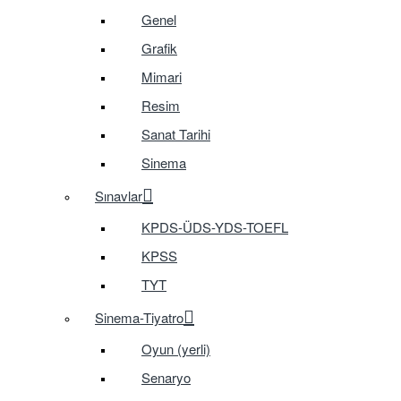
Genel
Grafik
Mimari
Resim
Sanat Tarihi
Sinema
Sınavlar
KPDS-ÜDS-YDS-TOEFL
KPSS
TYT
Sinema-Tiyatro
Oyun (yerli)
Senaryo