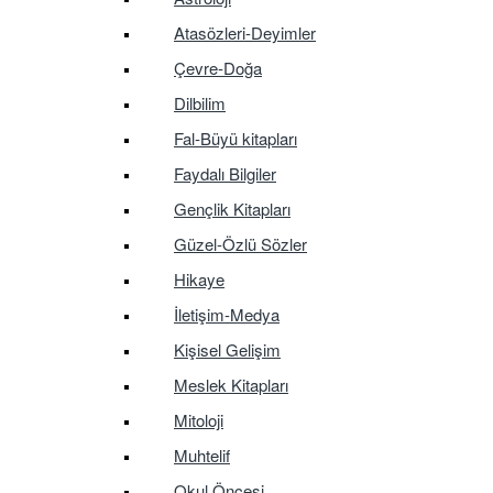
Atasözleri-Deyimler
Çevre-Doğa
Dilbilim
Fal-Büyü kitapları
Faydalı Bilgiler
Gençlik Kitapları
Güzel-Özlü Sözler
Hikaye
İletişim-Medya
Kişisel Gelişim
Meslek Kitapları
Mitoloji
Muhtelif
Okul Öncesi