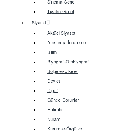
Sinema-Genel
Tiyatro-Genel
Siyaset
Aktüel Siyaset
Araştırma-İnceleme
Bilim
Biyografi-Otobiyografi
Bölgeler-Ülkeler
Devlet
Diğer
Güncel Sorunlar
Hatıralar
Kuram
Kurumlar-Örgütler