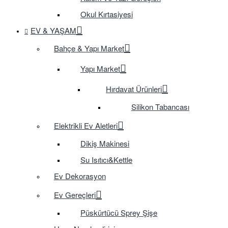
Okul Kırtasiyesi
EV & YAŞAM
Bahçe & Yapı Market
Yapı Market
Hırdavat Ürünleri
Silikon Tabancası
Elektrikli Ev Aletleri
Dikiş Makinesi
Su Isıtıcı&Kettle
Ev Dekorasyon
Ev Gereçleri
Püskürtücü Sprey Şişe