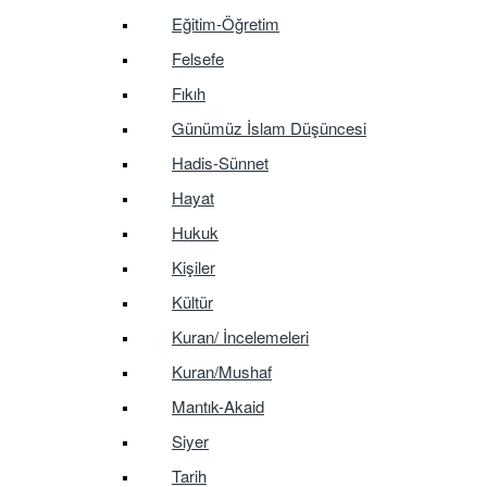
Eğitim-Öğretim
Felsefe
Fıkıh
Günümüz İslam Düşüncesi
Hadis-Sünnet
Hayat
Hukuk
Kişiler
Kültür
Kuran/ İncelemeleri
Kuran/Mushaf
Mantık-Akaid
Siyer
Tarih