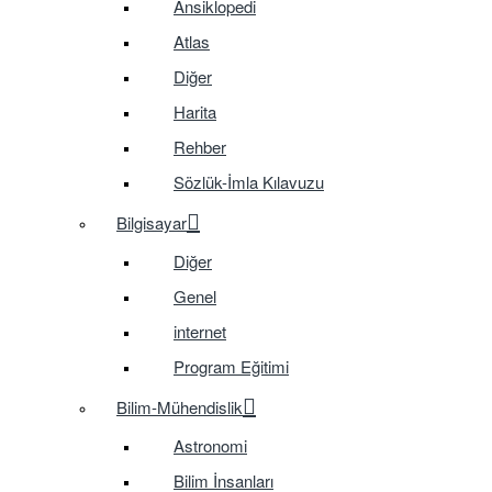
Ansiklopedi
Atlas
Diğer
Harita
Rehber
Sözlük-İmla Kılavuzu
Bilgisayar
Diğer
Genel
internet
Program Eğitimi
Bilim-Mühendislik
Astronomi
Bilim İnsanları