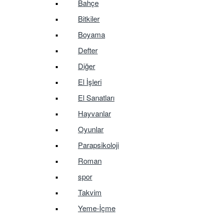
Bahçe
Bitkiler
Boyama
Defter
Diğer
El İşleri
El Sanatları
Hayvanlar
Oyunlar
Parapsikoloji
Roman
spor
Takvim
Yeme-İçme