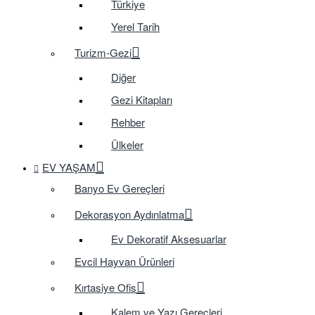
Türkiye
Yerel Tarih
Turizm-Gezi
Diğer
Gezi Kitapları
Rehber
Ülkeler
EV YAŞAM
Banyo Ev Gereçleri
Dekorasyon Aydınlatma
Ev Dekoratif Aksesuarlar
Evcil Hayvan Ürünleri
Kırtasiye Ofis
Kalem ve Yazı Gereçleri