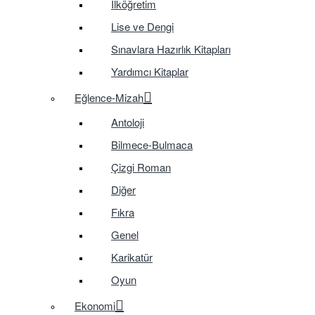
İlköğretim
Lise ve Dengi
Sınavlara Hazırlık Kitapları
Yardımcı Kitaplar
Eğlence-Mizah
Antoloji
Bilmece-Bulmaca
Çizgi Roman
Diğer
Fıkra
Genel
Karikatür
Oyun
Ekonomi