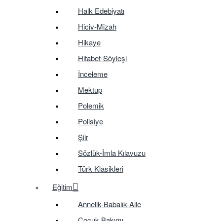
Halk Edebiyatı
Hiciv-Mizah
Hikaye
Hitabet-Söyleşi
İnceleme
Mektup
Polemik
Polisiye
Şiir
Sözlük-İmla Kılavuzu
Türk Klasikleri
Eğitim
Annelik-Babalık-Aile
Çocuk Bakımı