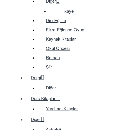
Diğer
Hikaye
Dini Eğitim
Fıkra-Eğlence-Oyun
Kaynak Kitaplar
Okul Öncesi
Roman
Şiir
Dergi
Diğer
Ders Kitapları
Yardımcı Kitaplar
Diğer
Astroloji