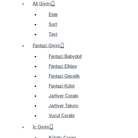
Alt Giyim
Etek
Şort
Tayt
Fantazi Giyim
Fantazi Babydoll
Fantazi Elbise
Fantazi Gecelik
Fantazi Külot
Jartiyer Çorabı
Jartiyer Takımı
Vucut Çorabı
İç Giyim
Külotlu Çorap