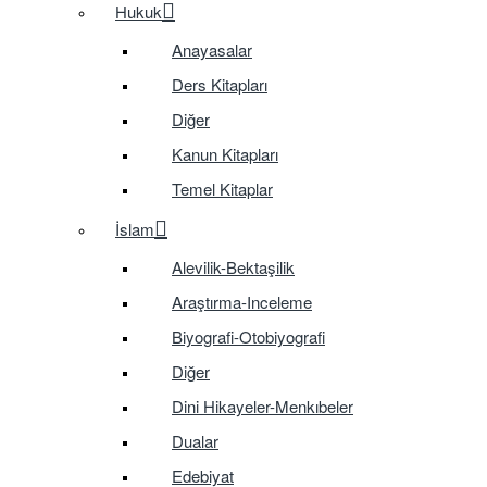
Hukuk
Anayasalar
Ders Kitapları
Diğer
Kanun Kitapları
Temel Kitaplar
İslam
Alevilik-Bektaşilik
Araştırma-Inceleme
Biyografi-Otobiyografi
Diğer
Dini Hikayeler-Menkıbeler
Dualar
Edebiyat