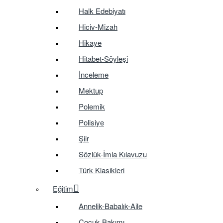
Halk Edebiyatı
Hiciv-Mizah
Hikaye
Hitabet-Söyleşi
İnceleme
Mektup
Polemik
Polisiye
Şiir
Sözlük-İmla Kılavuzu
Türk Klasikleri
Eğitim
Annelik-Babalık-Aile
Çocuk Bakımı