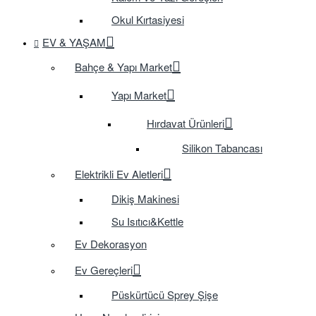
Okul Kırtasiyesi
EV & YAŞAM
Bahçe & Yapı Market
Yapı Market
Hırdavat Ürünleri
Silikon Tabancası
Elektrikli Ev Aletleri
Dikiş Makinesi
Su Isıtıcı&Kettle
Ev Dekorasyon
Ev Gereçleri
Püskürtücü Sprey Şişe