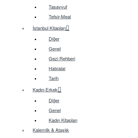
Tasavvuf
Tefsir-Meal
İstanbul Kitapları
Diğer
Genel
Gezi Rehberi
Hatıralar
Tarih
Kadın-Erkek
Diğer
Genel
Kadın Kitapları
Kalemlik & Ataşlık