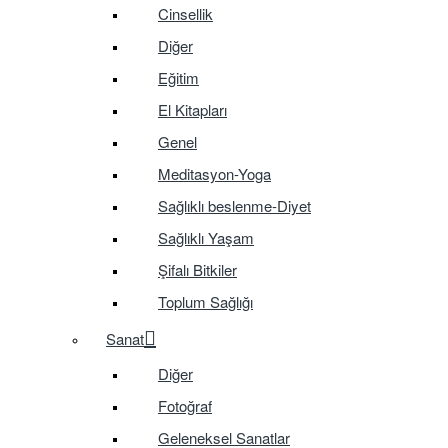
Cinsellik
Diğer
Eğitim
El Kitapları
Genel
Meditasyon-Yoga
Sağlıklı beslenme-Diyet
Sağlıklı Yaşam
Şifalı Bitkiler
Toplum Sağlığı
Sanat
Diğer
Fotoğraf
Geleneksel Sanatlar