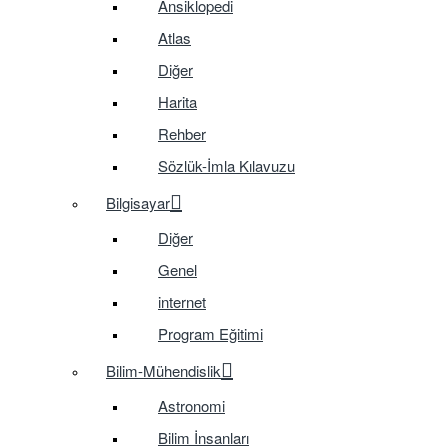
Ansiklopedi
Atlas
Diğer
Harita
Rehber
Sözlük-İmla Kılavuzu
Bilgisayar
Diğer
Genel
internet
Program Eğitimi
Bilim-Mühendislik
Astronomi
Bilim İnsanları