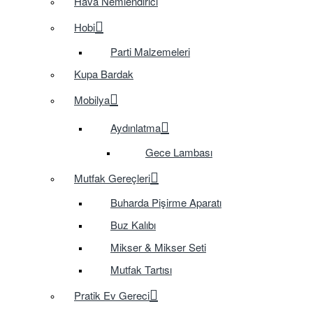
Hava Nemlendirici
Hobi
Parti Malzemeleri
Kupa Bardak
Mobilya
Aydınlatma
Gece Lambası
Mutfak Gereçleri
Buharda Pişirme Aparatı
Buz Kalıbı
Mikser & Mikser Seti
Mutfak Tartısı
Pratik Ev Gereci