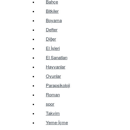
Bahçe
Bitkiler
Boyama
Defter
Diğer
El İşleri
El Sanatları
Hayvanlar
Oyunlar
Parapsikoloji
Roman
spor
Takvim
Yeme-İçme