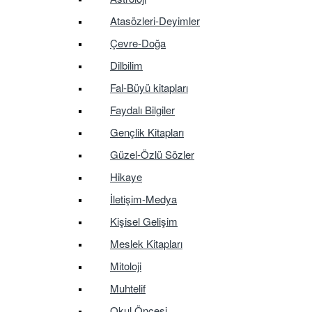
Atasözleri-Deyimler
Çevre-Doğa
Dilbilim
Fal-Büyü kitapları
Faydalı Bilgiler
Gençlik Kitapları
Güzel-Özlü Sözler
Hikaye
İletişim-Medya
Kişisel Gelişim
Meslek Kitapları
Mitoloji
Muhtelif
Okul Öncesi