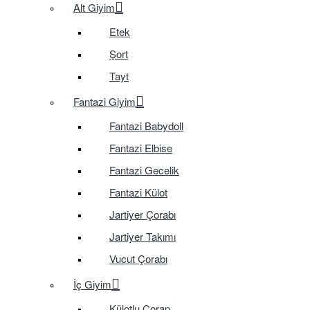
Alt Giyim
Etek
Şort
Tayt
Fantazi Giyim
Fantazi Babydoll
Fantazi Elbise
Fantazi Gecelik
Fantazi Külot
Jartiyer Çorabı
Jartiyer Takımı
Vucut Çorabı
İç Giyim
Külotlu Çorap