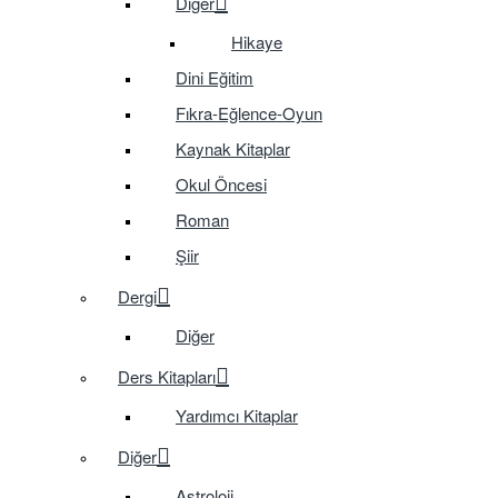
Diğer
Hikaye
Dini Eğitim
Fıkra-Eğlence-Oyun
Kaynak Kitaplar
Okul Öncesi
Roman
Şiir
Dergi
Diğer
Ders Kitapları
Yardımcı Kitaplar
Diğer
Astroloji