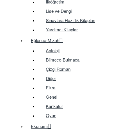
İlköğretim
Lise ve Dengi
Sınavlara Hazırlık Kitapları
Yardımcı Kitaplar
Eğlence-Mizah
Antoloji
Bilmece-Bulmaca
Çizgi Roman
Diğer
Fıkra
Genel
Karikatür
Oyun
Ekonomi