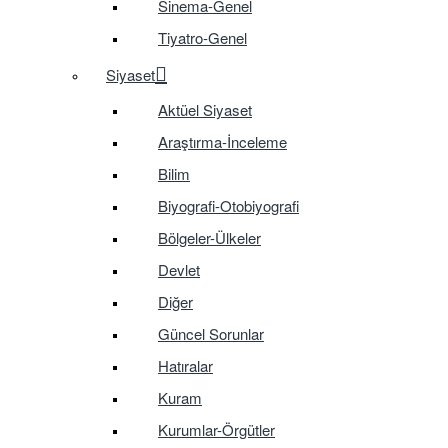
Sinema-Genel
Tiyatro-Genel
Siyaset
Aktüel Siyaset
Araştırma-İnceleme
Bilim
Biyografi-Otobiyografi
Bölgeler-Ülkeler
Devlet
Diğer
Güncel Sorunlar
Hatıralar
Kuram
Kurumlar-Örgütler