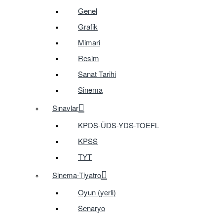
Genel
Grafik
Mimari
Resim
Sanat Tarihi
Sinema
Sınavlar
KPDS-ÜDS-YDS-TOEFL
KPSS
TYT
Sinema-Tiyatro
Oyun (yerli)
Senaryo