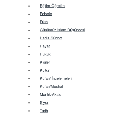
Eğitim-Öğretim
Felsefe
Fıkıh
Günümüz İslam Düşüncesi
Hadis-Sünnet
Hayat
Hukuk
Kişiler
Kültür
Kuran/ İncelemeleri
Kuran/Mushaf
Mantık-Akaid
Siyer
Tarih