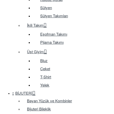
Sütyen
Sütyen Takımları
İkili Takım
Eşofman Takımı
Pijama Takımı
Üst Giyim
Bluz
Ceket
T-Shirt
Yelek
BIJUTERI
Bayan Yüzük ve Kombinler
Bijuteri Bileklik