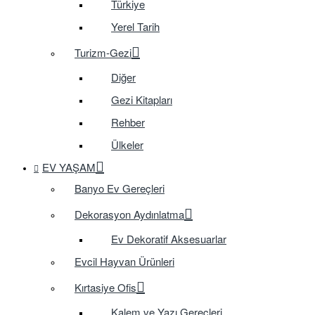
Türkiye
Yerel Tarih
Turizm-Gezi
Diğer
Gezi Kitapları
Rehber
Ülkeler
EV YAŞAM
Banyo Ev Gereçleri
Dekorasyon Aydınlatma
Ev Dekoratif Aksesuarlar
Evcil Hayvan Ürünleri
Kırtasiye Ofis
Kalem ve Yazı Gereçleri