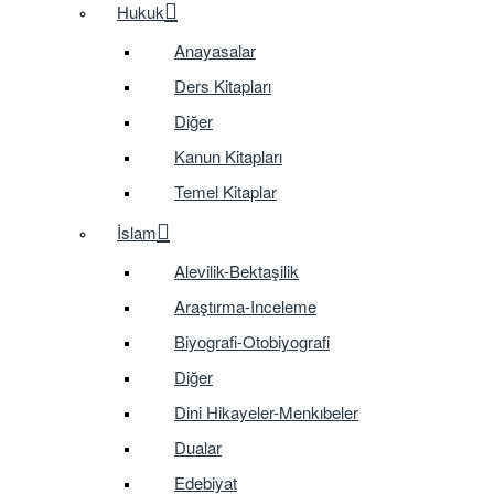
Hukuk
Anayasalar
Ders Kitapları
Diğer
Kanun Kitapları
Temel Kitaplar
İslam
Alevilik-Bektaşilik
Araştırma-Inceleme
Biyografi-Otobiyografi
Diğer
Dini Hikayeler-Menkıbeler
Dualar
Edebiyat