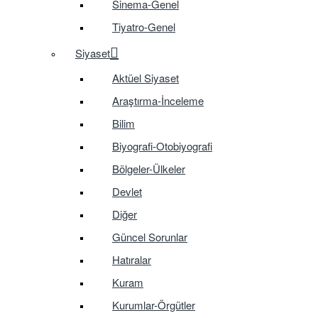
Sinema-Genel
Tiyatro-Genel
Siyaset
Aktüel Siyaset
Araştırma-İnceleme
Bilim
Biyografi-Otobiyografi
Bölgeler-Ülkeler
Devlet
Diğer
Güncel Sorunlar
Hatıralar
Kuram
Kurumlar-Örgütler