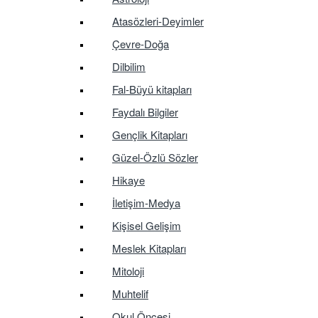
Atasözleri-Deyimler
Çevre-Doğa
Dilbilim
Fal-Büyü kitapları
Faydalı Bilgiler
Gençlik Kitapları
Güzel-Özlü Sözler
Hikaye
İletişim-Medya
Kişisel Gelişim
Meslek Kitapları
Mitoloji
Muhtelif
Okul Öncesi