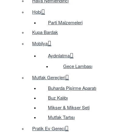
Hava Nemlendirici
Hobi
Parti Malzemeleri
Kupa Bardak
Mobilya
Aydınlatma
Gece Lambası
Mutfak Gereçleri
Buharda Pişirme Aparatı
Buz Kalıbı
Mikser & Mikser Seti
Mutfak Tartısı
Pratik Ev Gereci