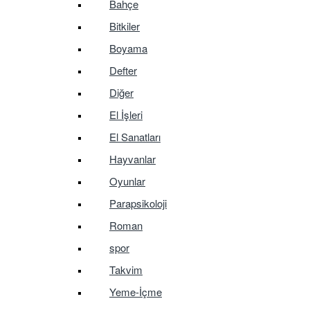
Bahçe
Bitkiler
Boyama
Defter
Diğer
El İşleri
El Sanatları
Hayvanlar
Oyunlar
Parapsikoloji
Roman
spor
Takvim
Yeme-İçme