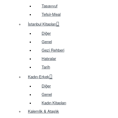
Tasavvuf
Tefsir-Meal
İstanbul Kitapları
Diğer
Genel
Gezi Rehberi
Hatıralar
Tarih
Kadın-Erkek
Diğer
Genel
Kadın Kitapları
Kalemlik & Ataşlık