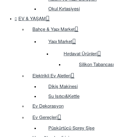
Okul Kırtasiyesi
EV & YAŞAM
Bahçe & Yapı Market
Yapı Market
Hırdavat Ürünleri
Silikon Tabancası
Elektrikli Ev Aletleri
Dikiş Makinesi
Su Isıtıcı&Kettle
Ev Dekorasyon
Ev Gereçleri
Püskürtücü Sprey Şişe