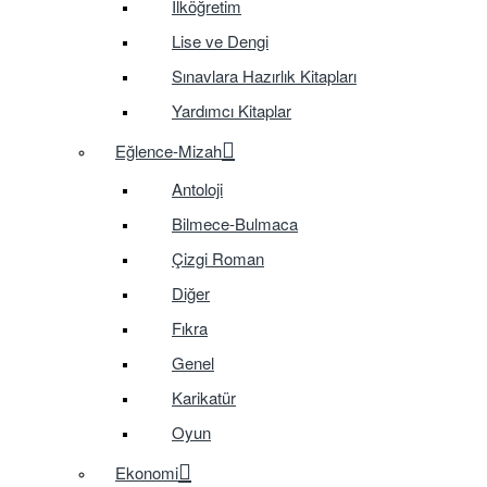
İlköğretim
Lise ve Dengi
Sınavlara Hazırlık Kitapları
Yardımcı Kitaplar
Eğlence-Mizah
Antoloji
Bilmece-Bulmaca
Çizgi Roman
Diğer
Fıkra
Genel
Karikatür
Oyun
Ekonomi