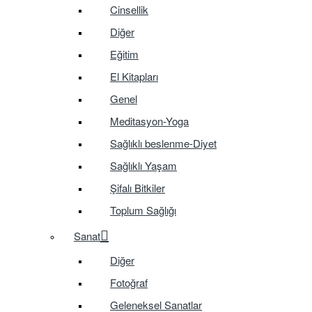
Cinsellik
Diğer
Eğitim
El Kitapları
Genel
Meditasyon-Yoga
Sağlıklı beslenme-Diyet
Sağlıklı Yaşam
Şifalı Bitkiler
Toplum Sağlığı
Sanat
Diğer
Fotoğraf
Geleneksel Sanatlar