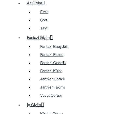
Alt Giyim
Etek
Şort
Tayt
Fantazi Giyim
Fantazi Babydoll
Fantazi Elbise
Fantazi Gecelik
Fantazi Külot
Jartiyer Çorabı
Jartiyer Takımı
Vucut Çorabı
İç Giyim
Külotlu Çorap