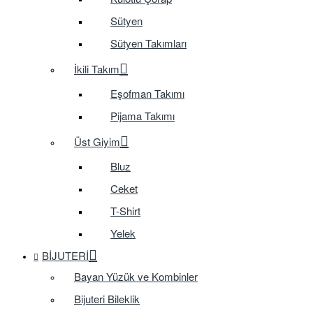
Sütyen
Sütyen Takımları
İkili Takım
Eşofman Takımı
Pijama Takımı
Üst Giyim
Bluz
Ceket
T-Shirt
Yelek
BIJUTERI
Bayan Yüzük ve Kombinler
Bijuteri Bileklik