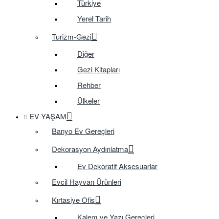
Türkiye
Yerel Tarih
Turizm-Gezi
Diğer
Gezi Kitapları
Rehber
Ülkeler
EV YAŞAM
Banyo Ev Gereçleri
Dekorasyon Aydınlatma
Ev Dekoratif Aksesuarlar
Evcil Hayvan Ürünleri
Kırtasiye Ofis
Kalem ve Yazı Gereçleri