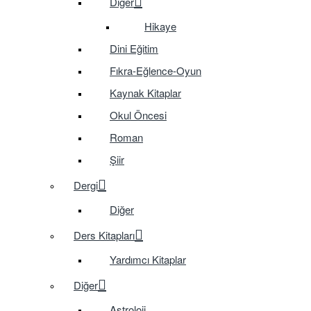
Diğer
Hikaye
Dini Eğitim
Fıkra-Eğlence-Oyun
Kaynak Kitaplar
Okul Öncesi
Roman
Şiir
Dergi
Diğer
Ders Kitapları
Yardımcı Kitaplar
Diğer
Astroloji