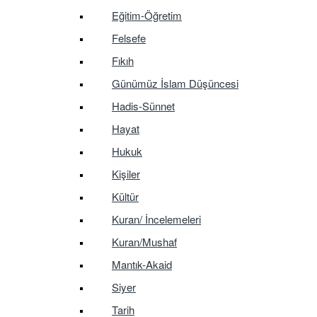
Eğitim-Öğretim
Felsefe
Fıkıh
Günümüz İslam Düşüncesi
Hadis-Sünnet
Hayat
Hukuk
Kişiler
Kültür
Kuran/ İncelemeleri
Kuran/Mushaf
Mantık-Akaid
Siyer
Tarih