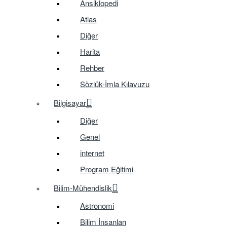
Ansiklopedi
Atlas
Diğer
Harita
Rehber
Sözlük-İmla Kılavuzu
Bilgisayar
Diğer
Genel
internet
Program Eğitimi
Bilim-Mühendislik
Astronomi
Bilim İnsanları