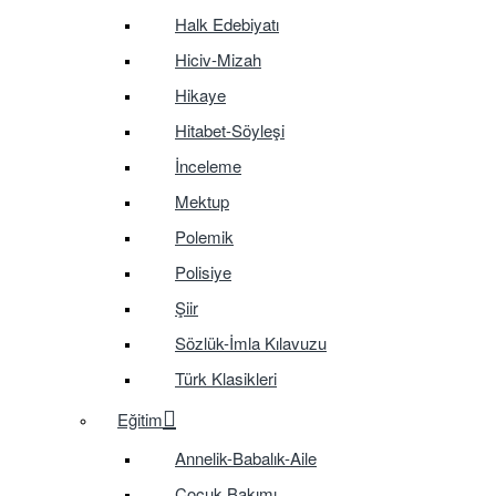
Halk Edebiyatı
Hiciv-Mizah
Hikaye
Hitabet-Söyleşi
İnceleme
Mektup
Polemik
Polisiye
Şiir
Sözlük-İmla Kılavuzu
Türk Klasikleri
Eğitim
Annelik-Babalık-Aile
Çocuk Bakımı