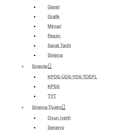
Genel
Grafik
Mimari
Resim
Sanat Tarihi
Sinema
Sınavlar
KPDS-ÜDS-YDS-TOEFL
KPSS
TYT
Sinema-Tiyatro
Oyun (yerli)
Senaryo