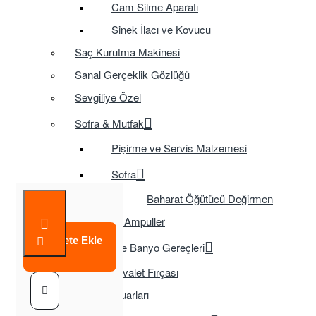
Cam Silme Aparatı
Sinek İlacı ve Kovucu
Saç Kurutma Makinesi
Sanal Gerçeklik Gözlüğü
Sevgiliye Özel
Sofra & Mutfak
Pişirme ve Servis Malzemesi
Sofra
Baharat Öğütücü Değirmen
Tasarruflu Ampuller
Sepete Ekle
Temizlik ve Banyo Gereçleri
Tuvalet Fırçası
TV Aksesuarları