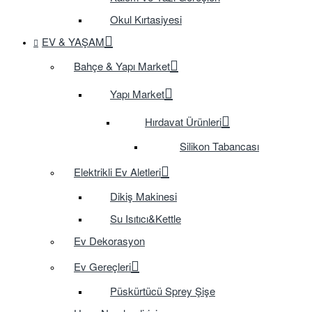
Okul Kırtasiyesi
EV & YAŞAM
Bahçe & Yapı Market
Yapı Market
Hırdavat Ürünleri
Silikon Tabancası
Elektrikli Ev Aletleri
Dikiş Makinesi
Su Isıtıcı&Kettle
Ev Dekorasyon
Ev Gereçleri
Püskürtücü Sprey Şişe