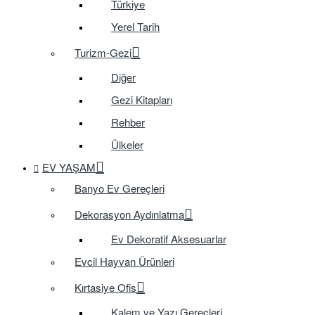
Türkiye
Yerel Tarih
Turizm-Gezi
Diğer
Gezi Kitapları
Rehber
Ülkeler
EV YAŞAM
Banyo Ev Gereçleri
Dekorasyon Aydınlatma
Ev Dekoratif Aksesuarlar
Evcil Hayvan Ürünleri
Kırtasiye Ofis
Kalem ve Yazı Gereçleri