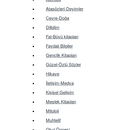
Atasözleri-Deyimler
Çevre-Doğa
Dilbilim
Fal-Büyü kitapları
Faydalı Bilgiler
Gençlik Kitapları
Güzel-Özlü Sözler
Hikaye
İletişim-Medya
Kişisel Gelişim
Meslek Kitapları
Mitoloji
Muhtelif
Okul Öncesi