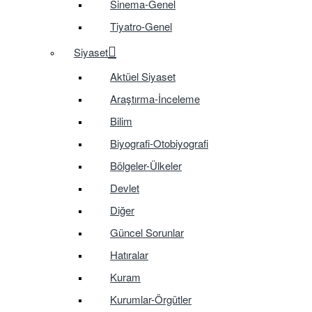
Sinema-Genel
Tiyatro-Genel
Siyaset
Aktüel Siyaset
Araştırma-İnceleme
Bilim
Biyografi-Otobiyografi
Bölgeler-Ülkeler
Devlet
Diğer
Güncel Sorunlar
Hatıralar
Kuram
Kurumlar-Örgütler