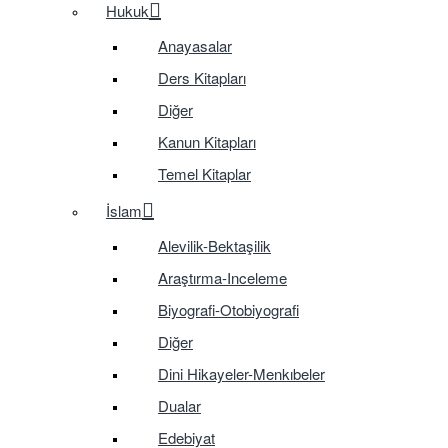
Hukuk
Anayasalar
Ders Kitapları
Diğer
Kanun Kitapları
Temel Kitaplar
İslam
Alevilik-Bektaşilik
Araştırma-Inceleme
Biyografi-Otobiyografi
Diğer
Dini Hikayeler-Menkıbeler
Dualar
Edebiyat