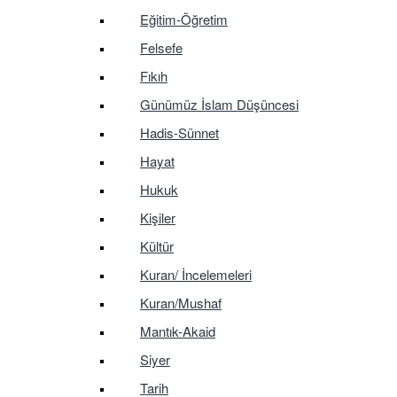
Eğitim-Öğretim
Felsefe
Fıkıh
Günümüz İslam Düşüncesi
Hadis-Sünnet
Hayat
Hukuk
Kişiler
Kültür
Kuran/ İncelemeleri
Kuran/Mushaf
Mantık-Akaid
Siyer
Tarih