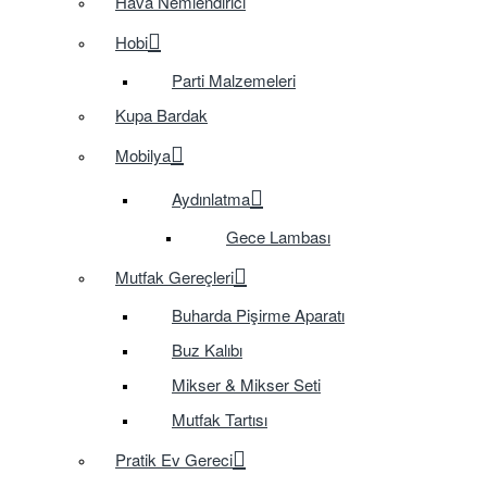
Hava Nemlendirici
Hobi
Parti Malzemeleri
Kupa Bardak
Mobilya
Aydınlatma
Gece Lambası
Mutfak Gereçleri
Buharda Pişirme Aparatı
Buz Kalıbı
Mikser & Mikser Seti
Mutfak Tartısı
Pratik Ev Gereci