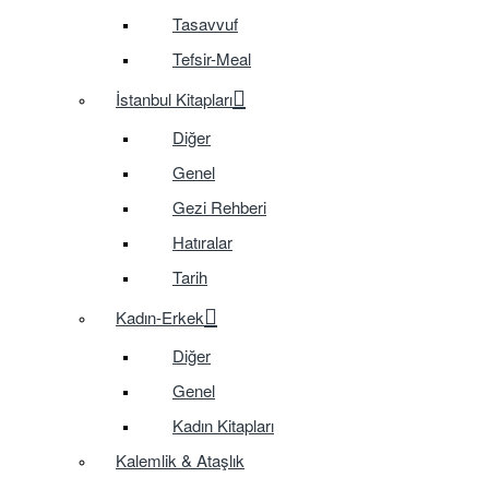
Tasavvuf
Tefsir-Meal
İstanbul Kitapları
Diğer
Genel
Gezi Rehberi
Hatıralar
Tarih
Kadın-Erkek
Diğer
Genel
Kadın Kitapları
Kalemlik & Ataşlık