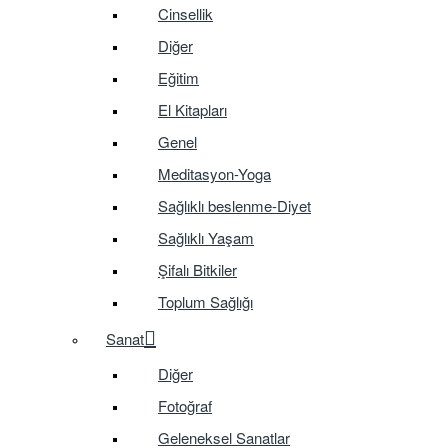
Cinsellik
Diğer
Eğitim
El Kitapları
Genel
Meditasyon-Yoga
Sağlıklı beslenme-Diyet
Sağlıklı Yaşam
Şifalı Bitkiler
Toplum Sağlığı
Sanat
Diğer
Fotoğraf
Geleneksel Sanatlar