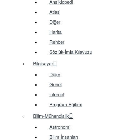
Ansiklopedi
Atlas
Diğer
Harita
Rehber
Sözlük-İmla Kılavuzu
Bilgisayar
Diğer
Genel
internet
Program Eğitimi
Bilim-Mühendislik
Astronomi
Bilim İnsanları