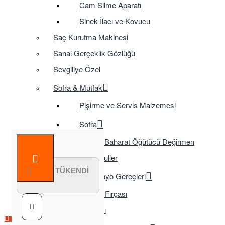
Cam Silme Aparatı
Sinek İlacı ve Kovucu
Saç Kurutma Makinesi
Sanal Gerçeklik Gözlüğü
Sevgiliye Özel
Sofra & Mutfak
Pişirme ve Servis Malzemesi
Sofra
Baharat Öğütücü Değirmen
Tasarruflu Ampuller
STOK TÜKENDİ
Temizlik ve Banyo Gereçleri
Tuvalet Fırçası
TV Aksesuarları
Çok Satılan Ürün
Çok Satılan Ürün