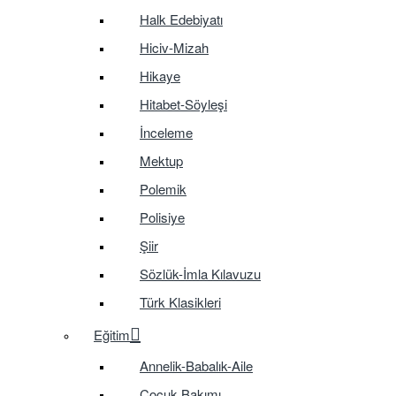
Halk Edebiyatı
Hiciv-Mizah
Hikaye
Hitabet-Söyleşi
İnceleme
Mektup
Polemik
Polisiye
Şiir
Sözlük-İmla Kılavuzu
Türk Klasikleri
Eğitim
Annelik-Babalık-Aile
Çocuk Bakımı