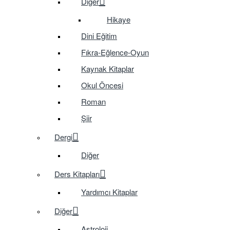
Diğer
Hikaye
Dini Eğitim
Fıkra-Eğlence-Oyun
Kaynak Kitaplar
Okul Öncesi
Roman
Şiir
Dergi
Diğer
Ders Kitapları
Yardımcı Kitaplar
Diğer
Astroloji