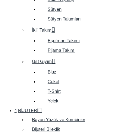
Sütyen
Sütyen Takımları
İkili Takım
Eşofman Takımı
Pijama Takımı
Üst Giyim
Bluz
Ceket
T-Shirt
Yelek
BIJUTERI
Bayan Yüzük ve Kombinler
Bijuteri Bileklik