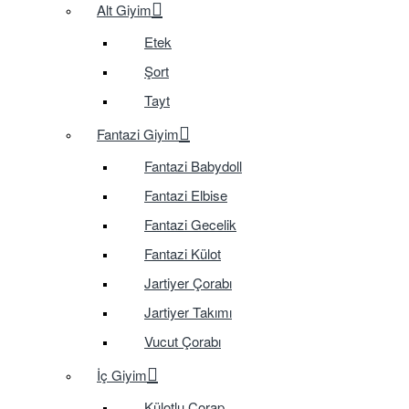
Alt Giyim
Etek
Şort
Tayt
Fantazi Giyim
Fantazi Babydoll
Fantazi Elbise
Fantazi Gecelik
Fantazi Külot
Jartiyer Çorabı
Jartiyer Takımı
Vucut Çorabı
İç Giyim
Külotlu Çorap