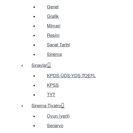
Genel
Grafik
Mimari
Resim
Sanat Tarihi
Sinema
Sınavlar
KPDS-ÜDS-YDS-TOEFL
KPSS
TYT
Sinema-Tiyatro
Oyun (yerli)
Senaryo