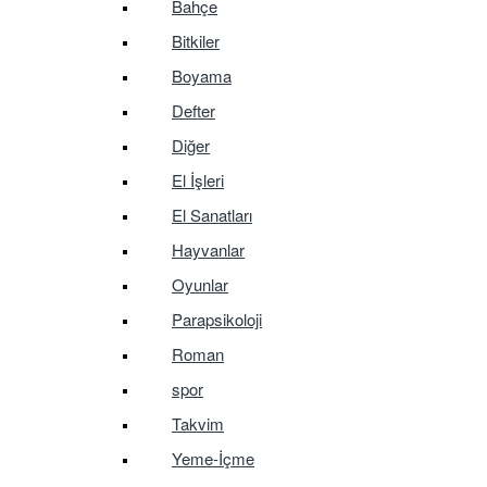
Bahçe
Bitkiler
Boyama
Defter
Diğer
El İşleri
El Sanatları
Hayvanlar
Oyunlar
Parapsikoloji
Roman
spor
Takvim
Yeme-İçme