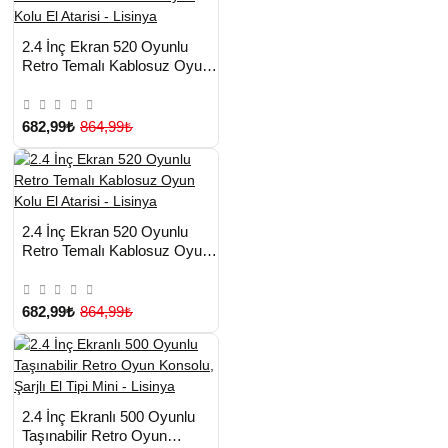
HIZLI
Yeni Ürün
2.4 İnç Ekran 520 Oyunlu
TESLİMAT
Retro Temalı Kablosuz Oyun
Kolu El Atarisi - Lisinya
682,99₺
864,99₺
HIZLI
Yeni Ürün
2.4 İnç Ekran 520 Oyunlu
TESLİMAT
Retro Temalı Kablosuz Oyun
Kolu El Atarisi - Lisinya
682,99₺
864,99₺
HIZLI
Yeni Ürün
2.4 İnç Ekranlı 500 Oyunlu
TESLİMAT
Taşınabilir Retro Oyun