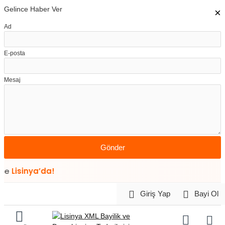
Gelince Haber Ver
×
Ad
E-posta
Mesaj
Gönder
sinya’da!
Giriş Yap
Bayi Ol