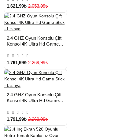
1.621,99₺
2.053,99₺
HIZLI
Yeni Ürün
2.4 GHZ Oyun Konsolu Çift
TESLİMAT
Konsol 4K Ultra Hd Game
Stick - Lisinya
1.791,99₺
2.269,99₺
HIZLI
Yeni Ürün
2.4 GHZ Oyun Konsolu Çift
TESLİMAT
Konsol 4K Ultra Hd Game
Çok Satılan Ürün
Stick - Lisinya
1.791,99₺
2.269,99₺