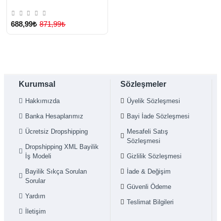
Konsolu, Şarjlı El Tipi Mini -
Lisinya
688,99₺
871,99₺
Kurumsal
Sözleşmeler
Hakkımızda
Üyelik Sözleşmesi
Banka Hesaplarımız
Bayi İade Sözleşmesi
Ücretsiz Dropshipping
Mesafeli Satış
Sözleşmesi
Dropshipping XML Bayilik
İş Modeli
Gizlilik Sözleşmesi
Bayilik Sıkça Sorulan
İade & Değişim
Sorular
Güvenli Ödeme
Yardım
Teslimat Bilgileri
İletişim