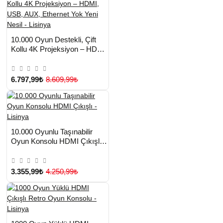
HIZLI
Yeni Ürün
10.000 Oyun Destekli, Çift
TESLİMAT
Kollu 4K Projeksiyon – HDMI,
USB, AUX, Ethernet Yok Yeni
Nesil - Lisinya
6.797,99₺
8.609,99₺
HIZLI
Yeni Ürün
10.000 Oyunlu Taşınabilir
TESLİMAT
Oyun Konsolu HDMI Çıkışlı -
Çok Satılan Ürün
Lisinya
3.355,99₺
4.250,99₺
HIZLI
Yeni Ürün