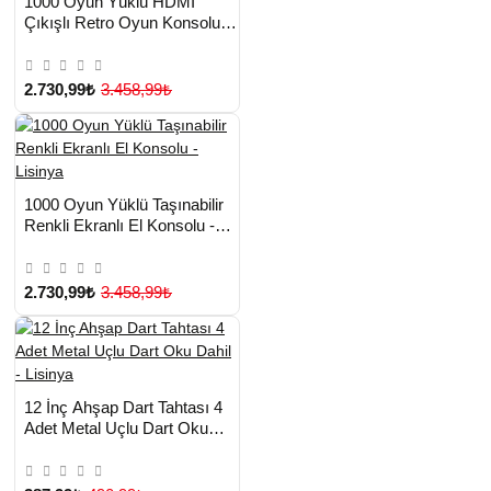
1000 Oyun Yüklü HDMI
TESLİMAT
Çıkışlı Retro Oyun Konsolu -
Lisinya
2.730,99₺
3.458,99₺
HIZLI
Yeni Ürün
1000 Oyun Yüklü Taşınabilir
TESLİMAT
Renkli Ekranlı El Konsolu -
Lisinya
2.730,99₺
3.458,99₺
HIZLI
Yeni Ürün
12 İnç Ahşap Dart Tahtası 4
TESLİMAT
Adet Metal Uçlu Dart Oku
Dahil - Lisinya