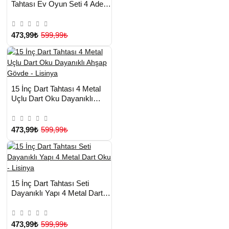
Tahtası Ev Oyun Seti 4 Adet
Metal Uç Oklu - Lisinya
473,99₺
599,99₺
HIZLI
Yeni Ürün
15 İnç Dart Tahtası 4 Metal
TESLİMAT
Uçlu Dart Oku Dayanıklı
Ahşap Gövde - Lisinya
473,99₺
599,99₺
HIZLI
Yeni Ürün
15 İnç Dart Tahtası Seti
TESLİMAT
Dayanıklı Yapı 4 Metal Dart
Oku - Lisinya
473,99₺
599,99₺