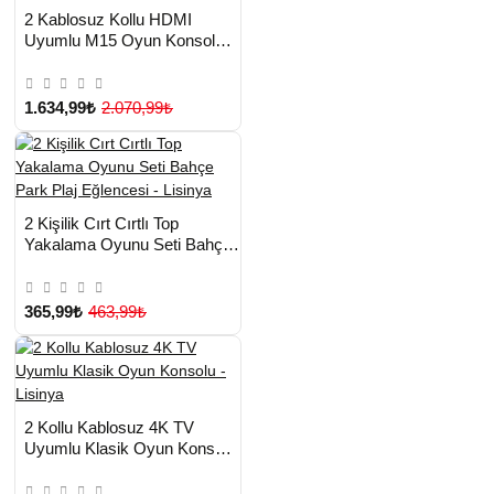
HIZLI
Yeni Ürün
2 Kablosuz Kollu HDMI
TESLİMAT
Uyumlu M15 Oyun Konsolu -
Lisinya
1.634,99₺
2.070,99₺
HIZLI
Yeni Ürün
2 Kişilik Cırt Cırtlı Top
TESLİMAT
Yakalama Oyunu Seti Bahçe
Park Plaj Eğlencesi - Lisinya
365,99₺
463,99₺
HIZLI
Yeni Ürün
2 Kollu Kablosuz 4K TV
TESLİMAT
Uyumlu Klasik Oyun Konsolu
- Lisinya