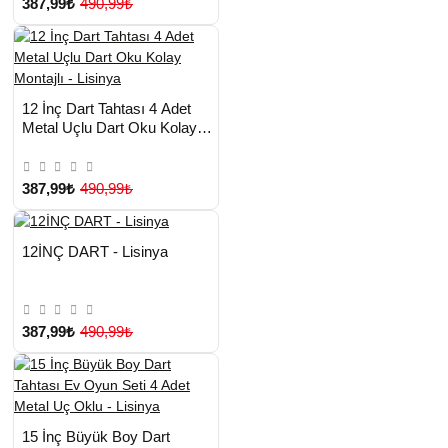
387,99₺
490,99₺
HIZLI
Yeni Ürün
12 İnç Dart Tahtası 4 Adet
TESLİMAT
Metal Uçlu Dart Oku Kolay
Montajlı - Lisinya
387,99₺
490,99₺
Çok Satılan Ürün
HIZLI
Yeni Ürün
12İNÇ DART - Lisinya
TESLİMAT
387,99₺
490,99₺
HIZLI
Yeni Ürün
15 İnç Büyük Boy Dart
TESLİMAT