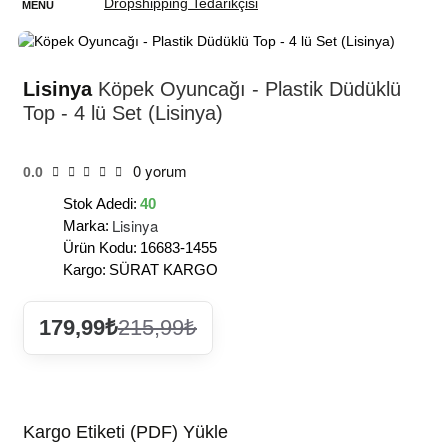
HIZLI
TESLİMAT
Lisinya
Köpek Oyuncağı - Plastik Düdüklü
Top - 4 lü Set (Lisinya)
0 yorum
0.0
Stok Adedi:
40
Lisinya
Marka:
Ürün Kodu:
16683-1455
Kargo:
SÜRAT KARGO
179,99₺
215,99₺
Kargo Etiketi (PDF) Yükle