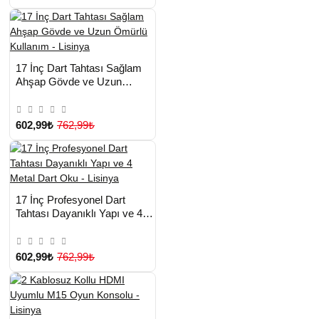
HIZLI
Yeni Ürün
17 İnç Dart Tahtası Sağlam
TESLİMAT
Ahşap Gövde ve Uzun
Ömürlü Kullanım - Lisinya
602,99₺
762,99₺
HIZLI
Yeni Ürün
17 İnç Profesyonel Dart
TESLİMAT
Tahtası Dayanıklı Yapı ve 4
Metal Dart Oku - Lisinya
602,99₺
762,99₺