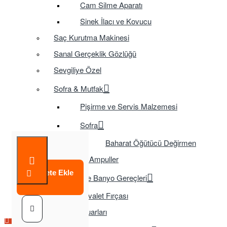
Cam Silme Aparatı
Sinek İlacı ve Kovucu
Saç Kurutma Makinesi
Sanal Gerçeklik Gözlüğü
Sevgiliye Özel
Sofra & Mutfak
Pişirme ve Servis Malzemesi
Sofra
Baharat Öğütücü Değirmen
Tasarruflu Ampuller
Sepete Ekle
Temizlik ve Banyo Gereçleri
Tuvalet Fırçası
TV Aksesuarları
Çok Satılan Ürün