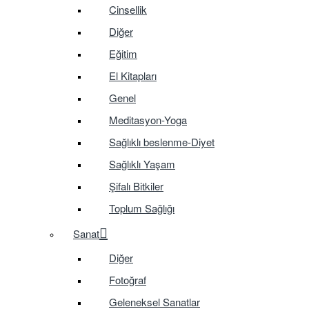
Cinsellik
Diğer
Eğitim
El Kitapları
Genel
Meditasyon-Yoga
Sağlıklı beslenme-Diyet
Sağlıklı Yaşam
Şifalı Bitkiler
Toplum Sağlığı
Sanat
Diğer
Fotoğraf
Geleneksel Sanatlar