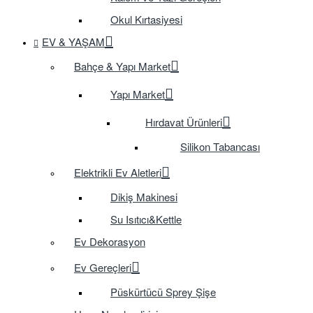
Okul Kırtasiyesi
EV & YAŞAM
Bahçe & Yapı Market
Yapı Market
Hırdavat Ürünleri
Silikon Tabancası
Elektrikli Ev Aletleri
Dikiş Makinesi
Su Isıtıcı&Kettle
Ev Dekorasyon
Ev Gereçleri
Püskürtücü Sprey Şişe