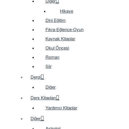
Diğer
Hikaye
Dini Eğitim
Fıkra-Eğlence-Oyun
Kaynak Kitaplar
Okul Öncesi
Roman
Şiir
Dergi
Diğer
Ders Kitapları
Yardımcı Kitaplar
Diğer
Astroloji