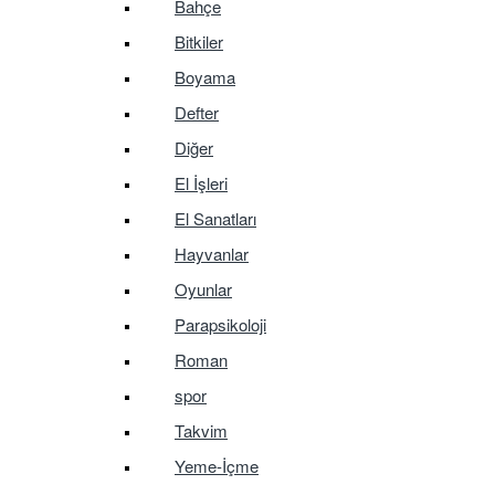
Bahçe
Bitkiler
Boyama
Defter
Diğer
El İşleri
El Sanatları
Hayvanlar
Oyunlar
Parapsikoloji
Roman
spor
Takvim
Yeme-İçme