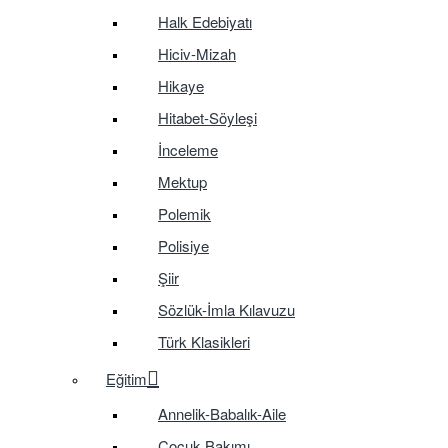
Halk Edebiyatı
Hiciv-Mizah
Hikaye
Hitabet-Söyleşi
İnceleme
Mektup
Polemik
Polisiye
Şiir
Sözlük-İmla Kılavuzu
Türk Klasikleri
Eğitim
Annelik-Babalık-Aile
Çocuk Bakımı