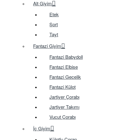
Alt Giyim
Etek
Şort
Tayt
Fantazi Giyim
Fantazi Babydoll
Fantazi Elbise
Fantazi Gecelik
Fantazi Külot
Jartiyer Çorabı
Jartiyer Takımı
Vucut Çorabı
İç Giyim
Külotlu Çorap