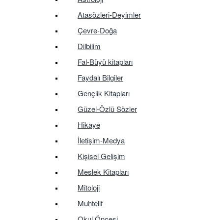
Atasözleri-Deyimler
Çevre-Doğa
Dilbilim
Fal-Büyü kitapları
Faydalı Bilgiler
Gençlik Kitapları
Güzel-Özlü Sözler
Hikaye
İletişim-Medya
Kişisel Gelişim
Meslek Kitapları
Mitoloji
Muhtelif
Okul Öncesi