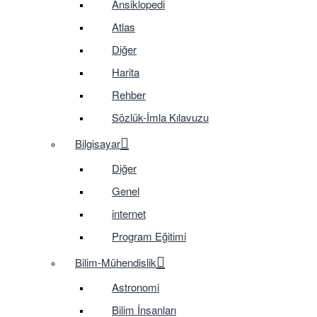
Ansiklopedi
Atlas
Diğer
Harita
Rehber
Sözlük-İmla Kılavuzu
Bilgisayar
Diğer
Genel
internet
Program Eğitimi
Bilim-Mühendislik
Astronomi
Bilim İnsanları