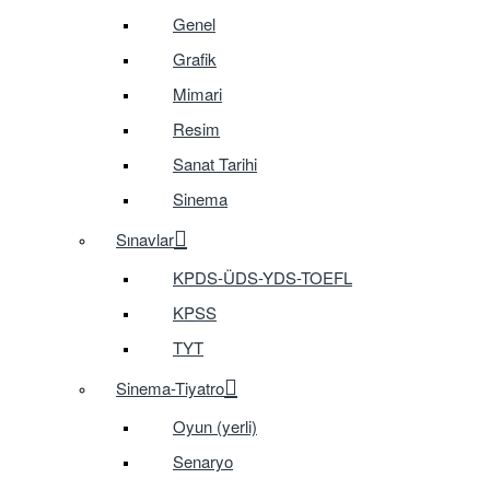
Genel
Grafik
Mimari
Resim
Sanat Tarihi
Sinema
Sınavlar
KPDS-ÜDS-YDS-TOEFL
KPSS
TYT
Sinema-Tiyatro
Oyun (yerli)
Senaryo