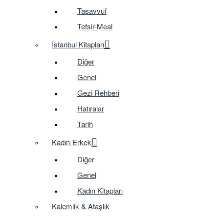
Tasavvuf
Tefsir-Meal
İstanbul Kitapları
Diğer
Genel
Gezi Rehberi
Hatıralar
Tarih
Kadın-Erkek
Diğer
Genel
Kadın Kitapları
Kalemlik & Ataşlık