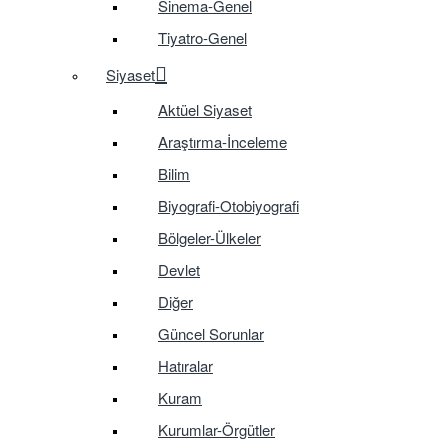
Sinema-Genel
Tiyatro-Genel
Siyaset
Aktüel Siyaset
Araştırma-İnceleme
Bilim
Biyografi-Otobiyografi
Bölgeler-Ülkeler
Devlet
Diğer
Güncel Sorunlar
Hatıralar
Kuram
Kurumlar-Örgütler