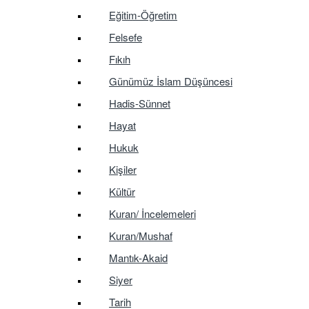
Eğitim-Öğretim
Felsefe
Fıkıh
Günümüz İslam Düşüncesi
Hadis-Sünnet
Hayat
Hukuk
Kişiler
Kültür
Kuran/ İncelemeleri
Kuran/Mushaf
Mantık-Akaid
Siyer
Tarih