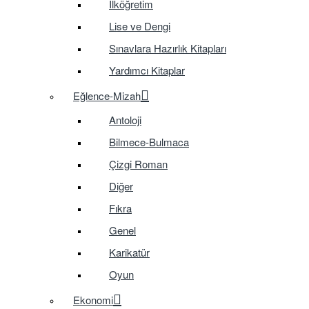
İlköğretim
Lise ve Dengi
Sınavlara Hazırlık Kitapları
Yardımcı Kitaplar
Eğlence-Mizah
Antoloji
Bilmece-Bulmaca
Çizgi Roman
Diğer
Fıkra
Genel
Karikatür
Oyun
Ekonomi