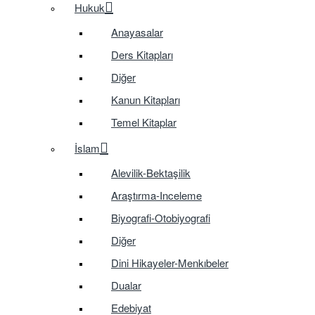
Hukuk
Anayasalar
Ders Kitapları
Diğer
Kanun Kitapları
Temel Kitaplar
İslam
Alevilik-Bektaşilik
Araştırma-Inceleme
Biyografi-Otobiyografi
Diğer
Dini Hikayeler-Menkıbeler
Dualar
Edebiyat