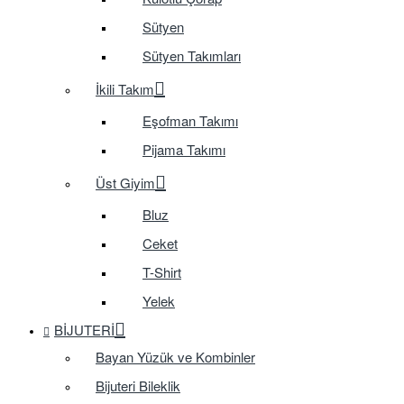
Sütyen
Sütyen Takımları
İkili Takım
Eşofman Takımı
Pijama Takımı
Üst Giyim
Bluz
Ceket
T-Shirt
Yelek
BIJUTERI
Bayan Yüzük ve Kombinler
Bijuteri Bileklik