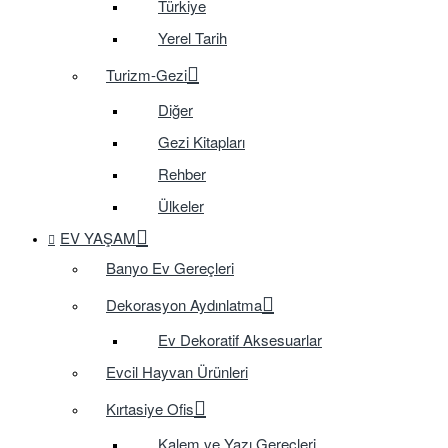
Türkiye
Yerel Tarih
Turizm-Gezi
Diğer
Gezi Kitapları
Rehber
Ülkeler
EV YAŞAM
Banyo Ev Gereçleri
Dekorasyon Aydınlatma
Ev Dekoratif Aksesuarlar
Evcil Hayvan Ürünleri
Kırtasiye Ofis
Kalem ve Yazı Gereçleri