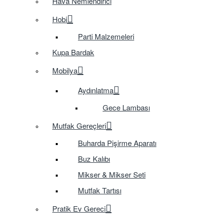
Hava Nemlendirici
Hobi
Parti Malzemeleri
Kupa Bardak
Mobilya
Aydınlatma
Gece Lambası
Mutfak Gereçleri
Buharda Pişirme Aparatı
Buz Kalıbı
Mikser & Mikser Seti
Mutfak Tartısı
Pratik Ev Gereci