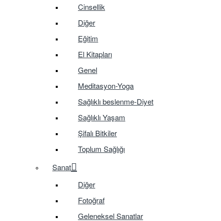
Cinsellik
Diğer
Eğitim
El Kitapları
Genel
Meditasyon-Yoga
Sağlıklı beslenme-Diyet
Sağlıklı Yaşam
Şifalı Bitkiler
Toplum Sağlığı
Sanat
Diğer
Fotoğraf
Geleneksel Sanatlar