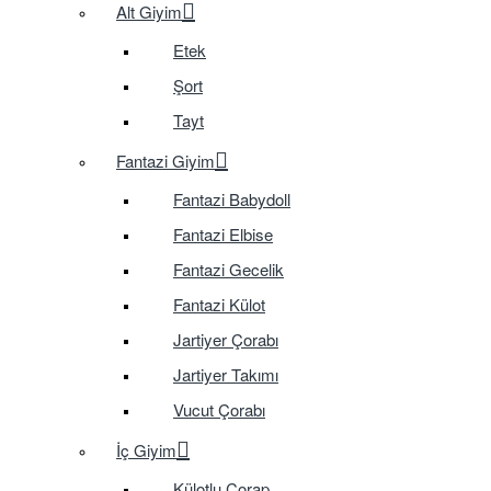
Alt Giyim
Etek
Şort
Tayt
Fantazi Giyim
Fantazi Babydoll
Fantazi Elbise
Fantazi Gecelik
Fantazi Külot
Jartiyer Çorabı
Jartiyer Takımı
Vucut Çorabı
İç Giyim
Külotlu Çorap