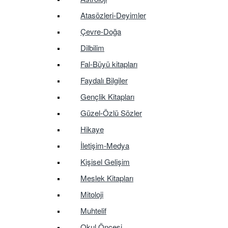
Atasözleri-Deyimler
Çevre-Doğa
Dilbilim
Fal-Büyü kitapları
Faydalı Bilgiler
Gençlik Kitapları
Güzel-Özlü Sözler
Hikaye
İletişim-Medya
Kişisel Gelişim
Meslek Kitapları
Mitoloji
Muhtelif
Okul Öncesi