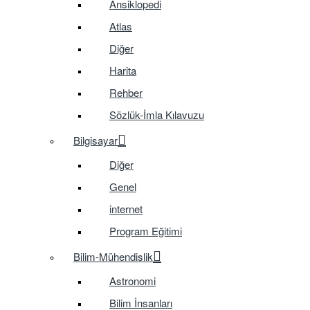
Ansiklopedi
Atlas
Diğer
Harita
Rehber
Sözlük-İmla Kılavuzu
Bilgisayar
Diğer
Genel
internet
Program Eğitimi
Bilim-Mühendislik
Astronomi
Bilim İnsanları