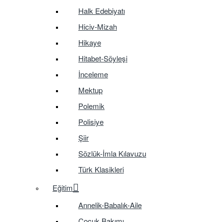
Halk Edebiyatı
Hiciv-Mizah
Hikaye
Hitabet-Söyleşi
İnceleme
Mektup
Polemik
Polisiye
Şiir
Sözlük-İmla Kılavuzu
Türk Klasikleri
Eğitim
Annelik-Babalık-Aile
Çocuk Bakımı