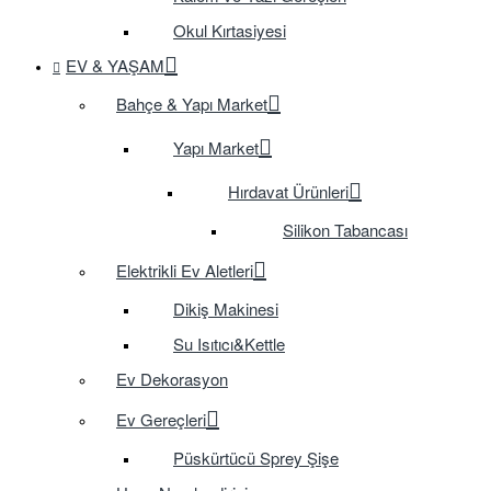
Okul Kırtasiyesi
EV & YAŞAM
Bahçe & Yapı Market
Yapı Market
Hırdavat Ürünleri
Silikon Tabancası
Elektrikli Ev Aletleri
Dikiş Makinesi
Su Isıtıcı&Kettle
Ev Dekorasyon
Ev Gereçleri
Püskürtücü Sprey Şişe