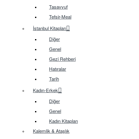
Tasavvuf
Tefsir-Meal
İstanbul Kitapları
Diğer
Genel
Gezi Rehberi
Hatıralar
Tarih
Kadın-Erkek
Diğer
Genel
Kadın Kitapları
Kalemlik & Ataşlık