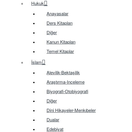
Hukuk
Anayasalar
Ders Kitapları
Diğer
Kanun Kitapları
Temel Kitaplar
İslam
Alevilik-Bektaşilik
Araştırma-Inceleme
Biyografi-Otobiyografi
Diğer
Dini Hikayeler-Menkıbeler
Dualar
Edebiyat