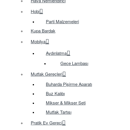
Hava Nemlendirici
Hobi
Parti Malzemeleri
Kupa Bardak
Mobilya
Aydınlatma
Gece Lambası
Mutfak Gereçleri
Buharda Pişirme Aparatı
Buz Kalıbı
Mikser & Mikser Seti
Mutfak Tartısı
Pratik Ev Gereci