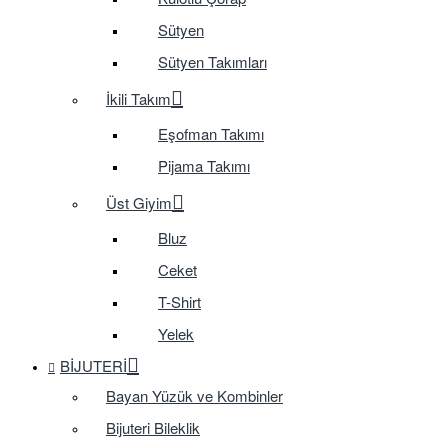
Sütyen
Sütyen Takımları
İkili Takım
Eşofman Takımı
Pijama Takımı
Üst Giyim
Bluz
Ceket
T-Shirt
Yelek
BIJUTERI
Bayan Yüzük ve Kombinler
Bijuteri Bileklik