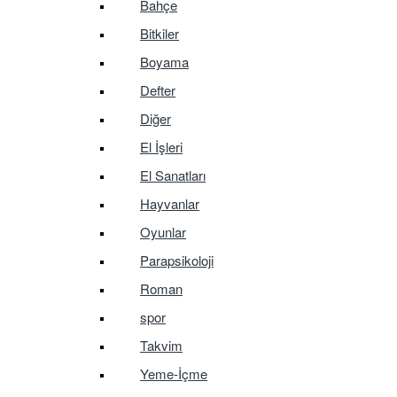
Bahçe
Bitkiler
Boyama
Defter
Diğer
El İşleri
El Sanatları
Hayvanlar
Oyunlar
Parapsikoloji
Roman
spor
Takvim
Yeme-İçme