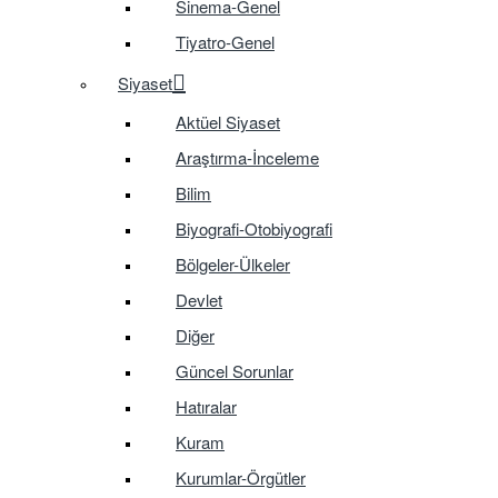
Sinema-Genel
Tiyatro-Genel
Siyaset
Aktüel Siyaset
Araştırma-İnceleme
Bilim
Biyografi-Otobiyografi
Bölgeler-Ülkeler
Devlet
Diğer
Güncel Sorunlar
Hatıralar
Kuram
Kurumlar-Örgütler