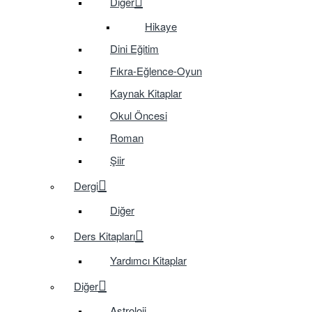
Diğer
Hikaye
Dini Eğitim
Fıkra-Eğlence-Oyun
Kaynak Kitaplar
Okul Öncesi
Roman
Şiir
Dergi
Diğer
Ders Kitapları
Yardımcı Kitaplar
Diğer
Astroloji