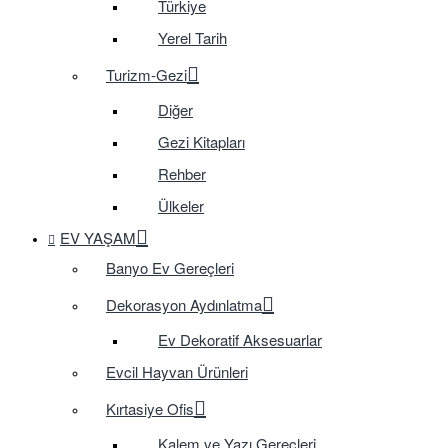
Türkiye
Yerel Tarih
Turizm-Gezi
Diğer
Gezi Kitapları
Rehber
Ülkeler
EV YAŞAM
Banyo Ev Gereçleri
Dekorasyon Aydınlatma
Ev Dekoratif Aksesuarlar
Evcil Hayvan Ürünleri
Kırtasiye Ofis
Kalem ve Yazı Gereçleri