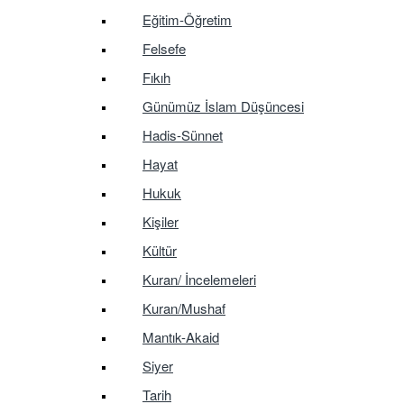
Eğitim-Öğretim
Felsefe
Fıkıh
Günümüz İslam Düşüncesi
Hadis-Sünnet
Hayat
Hukuk
Kişiler
Kültür
Kuran/ İncelemeleri
Kuran/Mushaf
Mantık-Akaid
Siyer
Tarih