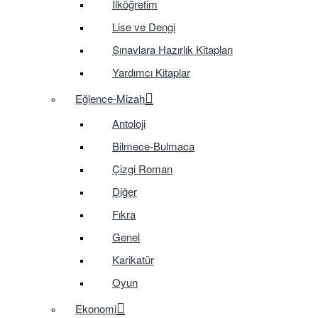
İlköğretim
Lise ve Dengi
Sınavlara Hazırlık Kitapları
Yardımcı Kitaplar
Eğlence-Mizah
Antoloji
Bilmece-Bulmaca
Çizgi Roman
Diğer
Fıkra
Genel
Karikatür
Oyun
Ekonomi