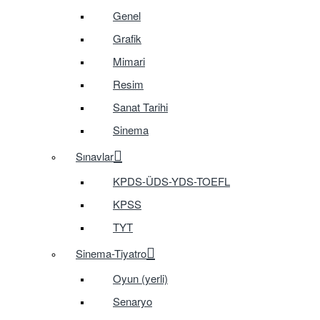
Genel
Grafik
Mimari
Resim
Sanat Tarihi
Sinema
Sınavlar
KPDS-ÜDS-YDS-TOEFL
KPSS
TYT
Sinema-Tiyatro
Oyun (yerli)
Senaryo