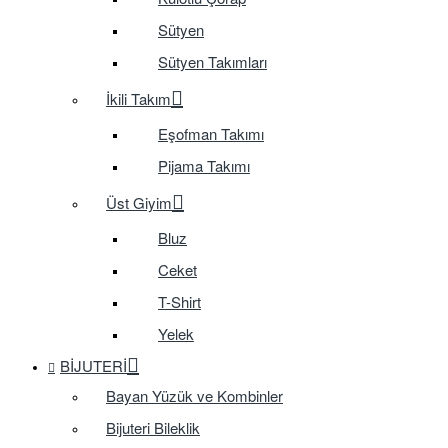
Sütyen
Sütyen Takımları
İkili Takım
Eşofman Takımı
Pijama Takımı
Üst Giyim
Bluz
Ceket
T-Shirt
Yelek
BIJUTERI
Bayan Yüzük ve Kombinler
Bijuteri Bileklik