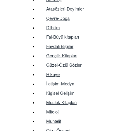
Atasözleri-Deyimler
Çevre-Doğa
Dilbilim
Fal-Büyü kitapları
Faydalı Bilgiler
Gençlik Kitapları
Güzel-Özlü Sözler
Hikaye
İletişim-Medya
Kişisel Gelişim
Meslek Kitapları
Mitoloji
Muhtelif
Okul Öncesi