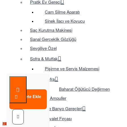
Pratik Ev Gereci
Cam Silme Aparatı
Sinek İlacı ve Kovucu
Saç Kurutma Makinesi
Sanal Gerçeklik Gözlüğü
Sevgiliye Özel
Sofra & Mutfak
Pişirme ve Servis Malzemesi
Sofra
Baharat Öğütücü Değirmen
Sepete Ekle
Tasarruflu Ampuller
Temizlik ve Banyo Gereçleri
Tuvalet Fırçası
Çok Satılan Ürün