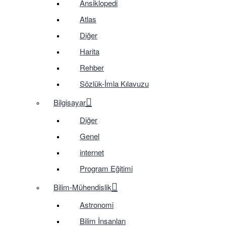
Ansiklopedi
Atlas
Diğer
Harita
Rehber
Sözlük-İmla Kılavuzu
Bilgisayar
Diğer
Genel
internet
Program Eğitimi
Bilim-Mühendislik
Astronomi
Bilim İnsanları