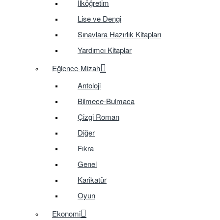
İlköğretim
Lise ve Dengi
Sınavlara Hazırlık Kitapları
Yardımcı Kitaplar
Eğlence-Mizah
Antoloji
Bilmece-Bulmaca
Çizgi Roman
Diğer
Fıkra
Genel
Karikatür
Oyun
Ekonomi