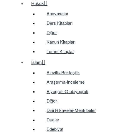
Hukuk
Anayasalar
Ders Kitapları
Diğer
Kanun Kitapları
Temel Kitaplar
İslam
Alevilik-Bektaşilik
Araştırma-Inceleme
Biyografi-Otobiyografi
Diğer
Dini Hikayeler-Menkıbeler
Dualar
Edebiyat