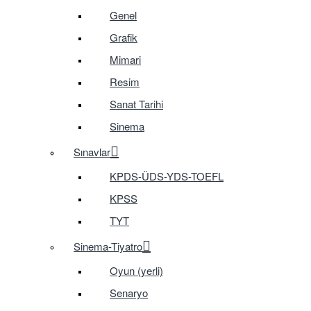
Genel
Grafik
Mimari
Resim
Sanat Tarihi
Sinema
Sınavlar
KPDS-ÜDS-YDS-TOEFL
KPSS
TYT
Sinema-Tiyatro
Oyun (yerli)
Senaryo