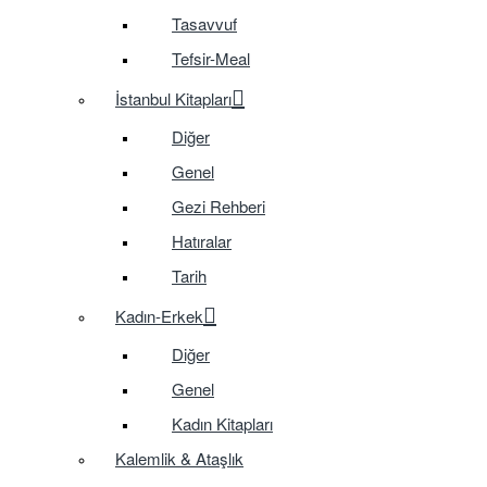
Tasavvuf
Tefsir-Meal
İstanbul Kitapları
Diğer
Genel
Gezi Rehberi
Hatıralar
Tarih
Kadın-Erkek
Diğer
Genel
Kadın Kitapları
Kalemlik & Ataşlık