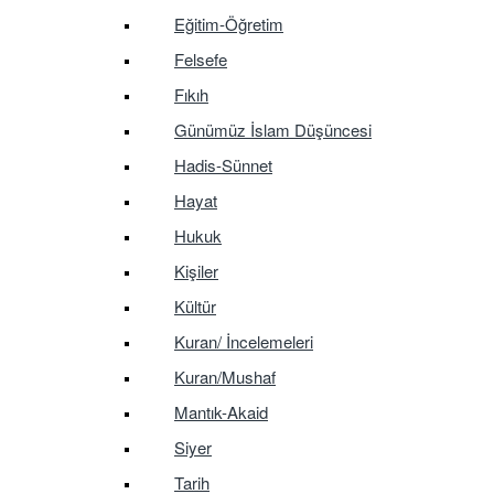
Eğitim-Öğretim
Felsefe
Fıkıh
Günümüz İslam Düşüncesi
Hadis-Sünnet
Hayat
Hukuk
Kişiler
Kültür
Kuran/ İncelemeleri
Kuran/Mushaf
Mantık-Akaid
Siyer
Tarih