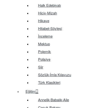
Halk Edebiyatı
Hiciv-Mizah
Hikaye
Hitabet-Söyleşi
İnceleme
Mektup
Polemik
Polisiye
Şiir
Sözlük-İmla Kılavuzu
Türk Klasikleri
Eğitim
Annelik-Babalık-Aile
Çocuk Bakımı