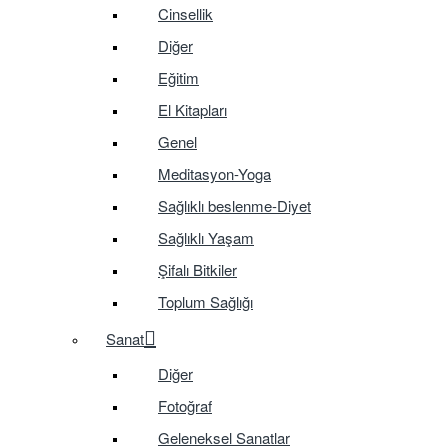
Cinsellik
Diğer
Eğitim
El Kitapları
Genel
Meditasyon-Yoga
Sağlıklı beslenme-Diyet
Sağlıklı Yaşam
Şifalı Bitkiler
Toplum Sağlığı
Sanat
Diğer
Fotoğraf
Geleneksel Sanatlar