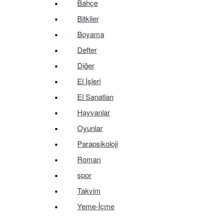
Bahçe
Bitkiler
Boyama
Defter
Diğer
El İşleri
El Sanatları
Hayvanlar
Oyunlar
Parapsikoloji
Roman
spor
Takvim
Yeme-İçme