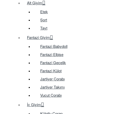
Alt Giyim
Etek
Şort
Tayt
Fantazi Giyim
Fantazi Babydoll
Fantazi Elbise
Fantazi Gecelik
Fantazi Külot
Jartiyer Çorabı
Jartiyer Takımı
Vucut Çorabı
İç Giyim
Külotlu Çorap