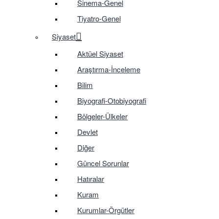
Sinema-Genel
Tiyatro-Genel
Siyaset
Aktüel Siyaset
Araştırma-İnceleme
Bilim
Biyografi-Otobiyografi
Bölgeler-Ülkeler
Devlet
Diğer
Güncel Sorunlar
Hatıralar
Kuram
Kurumlar-Örgütler