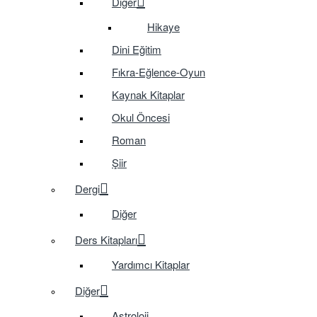
Diğer
Hikaye
Dini Eğitim
Fıkra-Eğlence-Oyun
Kaynak Kitaplar
Okul Öncesi
Roman
Şiir
Dergi
Diğer
Ders Kitapları
Yardımcı Kitaplar
Diğer
Astroloji