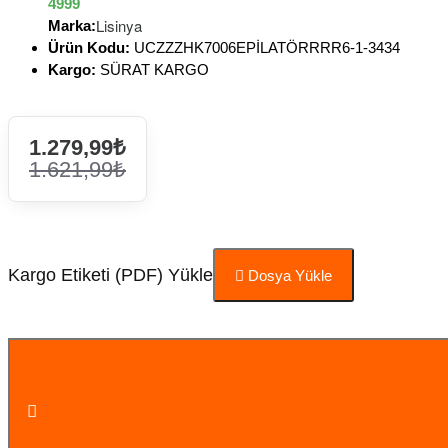
4999
Lisinya
Marka:
Ürün Kodu:
UCZZZHK7006EPİLATÖRRRR6-1-3434
Kargo:
SÜRAT KARGO
1.279,99₺
1.621,99₺
Kargo Etiketi (PDF) Yükle
Dosya Yükle
Sepete Ekle