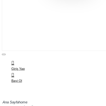
Bijuteri
Saç Aksesuarları
Kitap & Kırtasiye
Ev Yaşam
Oyuncak
Hırdavat
Tüm Ürünler
Giriş Yap
Bayi Ol
home