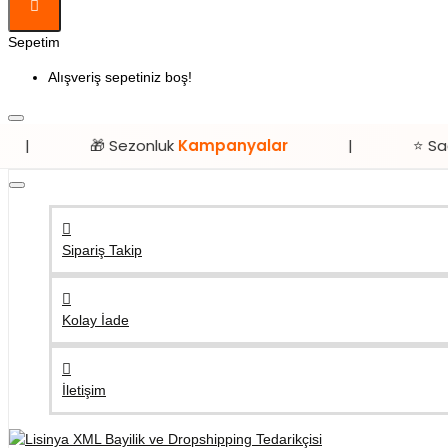
Sepetim
Alışveriş sepetiniz boş!
🎁 Sezonluk
Kampanyalar
|
⭐ Sadece
Lisiny
Sipariş Takip
Kolay İade
İletişim