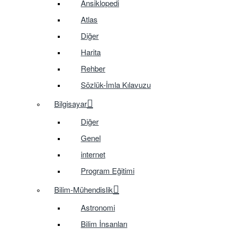
Ansiklopedi
Atlas
Diğer
Harita
Rehber
Sözlük-İmla Kılavuzu
Bilgisayar
Diğer
Genel
internet
Program Eğitimi
Bilim-Mühendislik
Astronomi
Bilim İnsanları