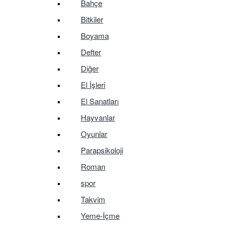
Bahçe
Bitkiler
Boyama
Defter
Diğer
El İşleri
El Sanatları
Hayvanlar
Oyunlar
Parapsikoloji
Roman
spor
Takvim
Yeme-İçme