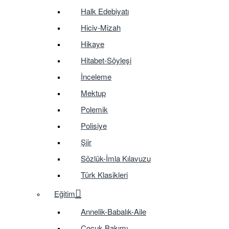
Halk Edebiyatı
Hiciv-Mizah
Hikaye
Hitabet-Söyleşi
İnceleme
Mektup
Polemik
Polisiye
Şiir
Sözlük-İmla Kılavuzu
Türk Klasikleri
Eğitim
Annelik-Babalık-Aile
Çocuk Bakımı