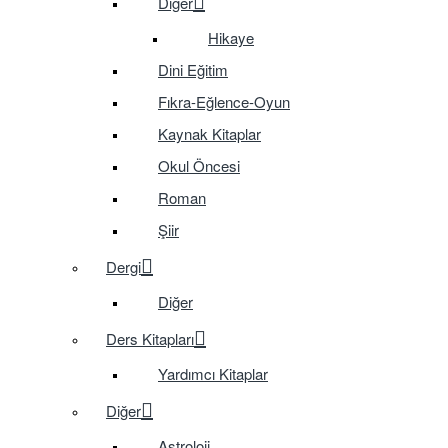
Diğer
Hikaye
Dini Eğitim
Fıkra-Eğlence-Oyun
Kaynak Kitaplar
Okul Öncesi
Roman
Şiir
Dergi
Diğer
Ders Kitapları
Yardımcı Kitaplar
Diğer
Astroloji