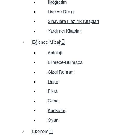
İlköğretim
Lise ve Dengi
Sınavlara Hazırlık Kitapları
Yardımcı Kitaplar
Eğlence-Mizah
Antoloji
Bilmece-Bulmaca
Çizgi Roman
Diğer
Fıkra
Genel
Karikatür
Oyun
Ekonomi