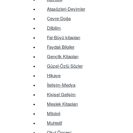
Atasözleri-Deyimler
Çevre-Doğa
Dilbilim
Fal-Büyü kitapları
Faydalı Bilgiler
Gençlik Kitapları
Güzel-Özlü Sözler
Hikaye
İletişim-Medya
Kişisel Gelişim
Meslek Kitapları
Mitoloji
Muhtelif
Okul Öncesi