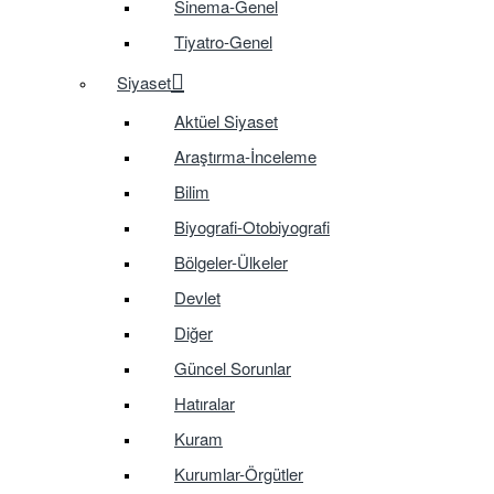
Sinema-Genel
Tiyatro-Genel
Siyaset
Aktüel Siyaset
Araştırma-İnceleme
Bilim
Biyografi-Otobiyografi
Bölgeler-Ülkeler
Devlet
Diğer
Güncel Sorunlar
Hatıralar
Kuram
Kurumlar-Örgütler