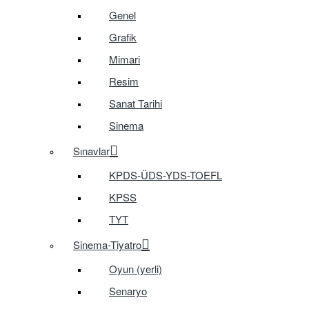
Genel
Grafik
Mimari
Resim
Sanat Tarihi
Sinema
Sınavlar
KPDS-ÜDS-YDS-TOEFL
KPSS
TYT
Sinema-Tiyatro
Oyun (yerli)
Senaryo