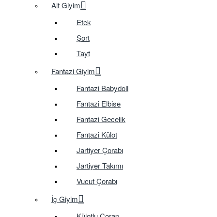
Alt Giyim
Etek
Şort
Tayt
Fantazi Giyim
Fantazi Babydoll
Fantazi Elbise
Fantazi Gecelik
Fantazi Külot
Jartiyer Çorabı
Jartiyer Takımı
Vucut Çorabı
İç Giyim
Külotlu Çorap