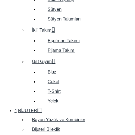
Sütyen
Sütyen Takımları
İkili Takım
Eşofman Takımı
Pijama Takımı
Üst Giyim
Bluz
Ceket
T-Shirt
Yelek
BIJUTERI
Bayan Yüzük ve Kombinler
Bijuteri Bileklik