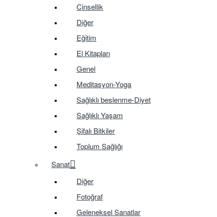
Cinsellik
Diğer
Eğitim
El Kitapları
Genel
Meditasyon-Yoga
Sağlıklı beslenme-Diyet
Sağlıklı Yaşam
Şifalı Bitkiler
Toplum Sağlığı
Sanat
Diğer
Fotoğraf
Geleneksel Sanatlar