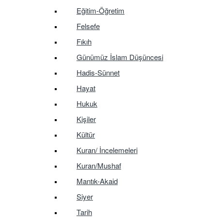
Eğitim-Öğretim
Felsefe
Fıkıh
Günümüz İslam Düşüncesi
Hadis-Sünnet
Hayat
Hukuk
Kişiler
Kültür
Kuran/ İncelemeleri
Kuran/Mushaf
Mantık-Akaid
Siyer
Tarih