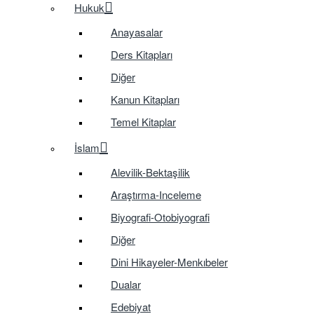
Hukuk
Anayasalar
Ders Kitapları
Diğer
Kanun Kitapları
Temel Kitaplar
İslam
Alevilik-Bektaşilik
Araştırma-Inceleme
Biyografi-Otobiyografi
Diğer
Dini Hikayeler-Menkıbeler
Dualar
Edebiyat