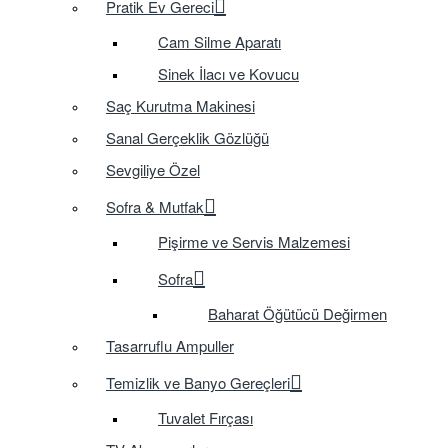
Pratik Ev Gereci
Cam Silme Aparatı
Sinek İlacı ve Kovucu
Saç Kurutma Makinesi
Sanal Gerçeklik Gözlüğü
Sevgiliye Özel
Sofra & Mutfak
Pişirme ve Servis Malzemesi
Sofra
Baharat Öğütücü Değirmen
Tasarruflu Ampuller
Temizlik ve Banyo Gereçleri
Tuvalet Fırçası