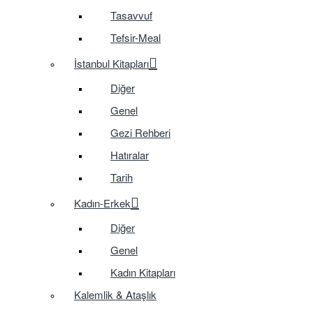
Tasavvuf
Tefsir-Meal
İstanbul Kitapları
Diğer
Genel
Gezi Rehberi
Hatıralar
Tarih
Kadın-Erkek
Diğer
Genel
Kadın Kitapları
Kalemlik & Ataşlık