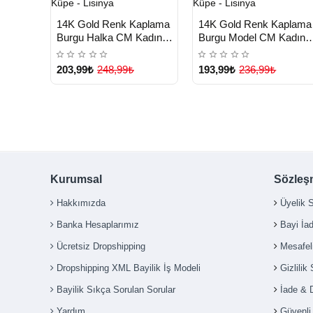
HIZLI
HIZLI
Yeni Ürün
Yeni Ürü
14K Gold Renk Kaplama
14K Gold Renk Kaplama
TESLİMAT
TESLİMAT
Burgu Halka CM Kadın
Burgu Model CM Kadın
Küpe - Lisinya
Küpe - Lisinya
203,99₺
248,99₺
193,99₺
236,99₺
Kurumsal
Sözleş
Hakkımızda
Üyelik 
Banka Hesaplarımız
Bayi İa
Ücretsiz Dropshipping
Mesafel
Dropshipping XML Bayilik İş Modeli
Gizlilik
Bayilik Sıkça Sorulan Sorular
İade & 
Yardım
Güvenl