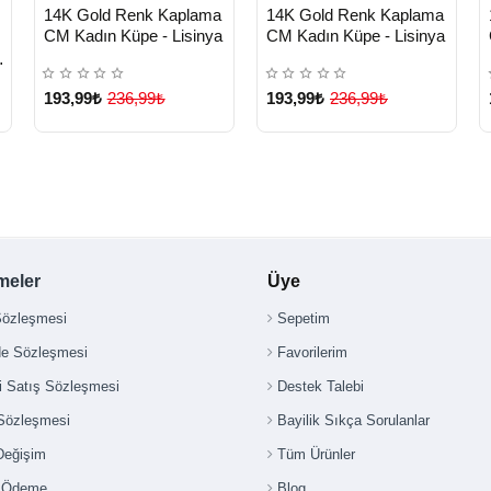
HIZLI
HIZLI
Yeni Ürün
Yeni Ürün
14K Gold Renk Kaplama
14K Gold Renk Kaplama
TESLİMAT
TESLİMAT
n
CM Kadın Küpe - Lisinya
CM Kadın Küpe - Lisinya
193,99₺
236,99₺
193,99₺
236,99₺
meler
Üye
Sözleşmesi
Sepetim
de Sözleşmesi
Favorilerim
i Satış Sözleşmesi
Destek Talebi
 Sözleşmesi
Bayilik Sıkça Sorulanlar
Değişim
Tüm Ürünler
i Ödeme
Blog