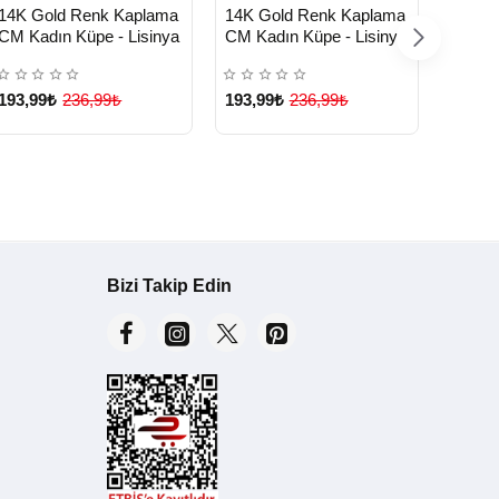
HIZLI
HIZLI
HIZ
Yeni Ürün
Yeni Ürün
14K Gold Renk Kaplama
14K Gold Renk Kaplama
14K G
TESLİMAT
TESLİMAT
TE
CM Kadın Küpe - Lisinya
CM Kadın Küpe - Lisinya
CM Kad
193,99₺
236,99₺
193,99₺
236,99₺
193,9
Bizi Takip Edin