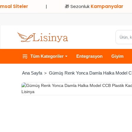
Siteler
|
🎁 Sezonluk
Kampanyalar
|
Ürün,
kategori
veya
Tüm Kategoriler
Entegrasyon
Giyim
marka
ara...
Gümüş Renk Yonca Damla Halka Model CCB 
home
HIZLI
TESLİMAT