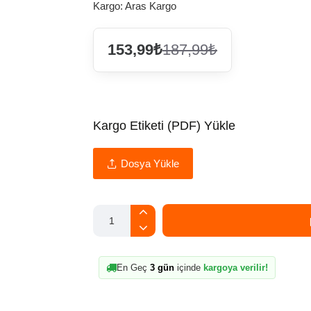
Kargo:
Aras Kargo
153,99₺
187,99₺
Kargo Etiketi (PDF) Yükle
Dosya Yükle
En Geç
3 gün
içinde
kargoya verilir!