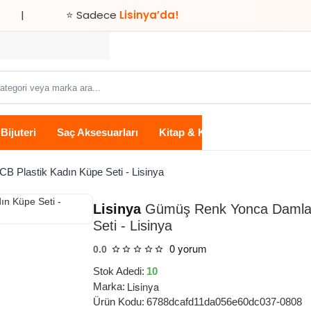
⭐ Sadece
Lisinya’da!
Bijuteri
Saç Aksesuarları
Kitap & Kırtasiye
Ev Yaşam
Plastik Kadın Küpe Seti - Lisinya
Lisinya
Gümüş Renk Yonca Damla 
Seti - Lisinya
0 yorum
0.0
Stok Adedi:
10
Lisinya
Marka:
Ürün Kodu:
6788dcafd11da056e60dc037-0808