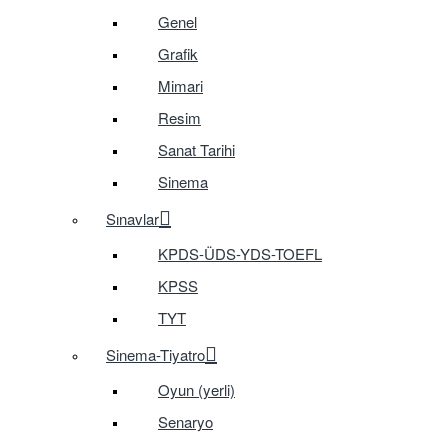
Genel
Grafik
Mimari
Resim
Sanat Tarihi
Sinema
Sınavlar
KPDS-ÜDS-YDS-TOEFL
KPSS
TYT
Sinema-Tiyatro
Oyun (yerli)
Senaryo