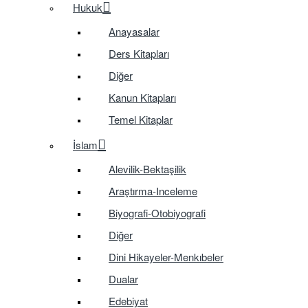
Hukuk
Anayasalar
Ders Kitapları
Diğer
Kanun Kitapları
Temel Kitaplar
İslam
Alevilik-Bektaşilik
Araştırma-Inceleme
Biyografi-Otobiyografi
Diğer
Dini Hikayeler-Menkıbeler
Dualar
Edebiyat