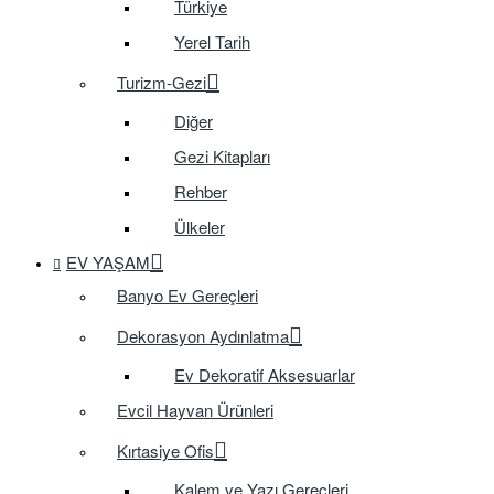
Türkiye
Yerel Tarih
Turizm-Gezi
Diğer
Gezi Kitapları
Rehber
Ülkeler
EV YAŞAM
Banyo Ev Gereçleri
Dekorasyon Aydınlatma
Ev Dekoratif Aksesuarlar
Evcil Hayvan Ürünleri
Kırtasiye Ofis
Kalem ve Yazı Gereçleri