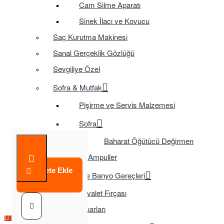
Cam Silme Aparatı
Sinek İlacı ve Kovucu
Saç Kurutma Makinesi
Sanal Gerçeklik Gözlüğü
Sevgiliye Özel
Sofra & Mutfak
Pişirme ve Servis Malzemesi
Sofra
Baharat Öğütücü Değirmen
Tasarruflu Ampuller
Sepete Ekle
Temizlik ve Banyo Gereçleri
Tuvalet Fırçası
TV Aksesuarları
Çok Satılan Ürün
Çok Satılan Ürün