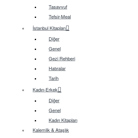
Tasavvuf
Tefsir-Meal
İstanbul Kitapları
Diğer
Genel
Gezi Rehberi
Hatıralar
Tarih
Kadın-Erkek
Diğer
Genel
Kadın Kitapları
Kalemlik & Ataşlık