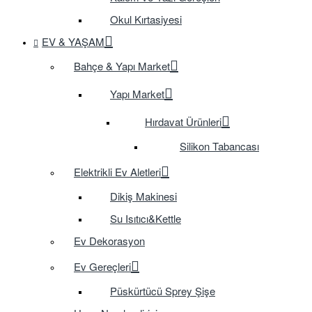
Okul Kırtasiyesi
EV & YAŞAM
Bahçe & Yapı Market
Yapı Market
Hırdavat Ürünleri
Silikon Tabancası
Elektrikli Ev Aletleri
Dikiş Makinesi
Su Isıtıcı&Kettle
Ev Dekorasyon
Ev Gereçleri
Püskürtücü Sprey Şişe