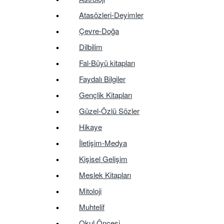
Atasözleri-Deyimler
Çevre-Doğa
Dilbilim
Fal-Büyü kitapları
Faydalı Bilgiler
Gençlik Kitapları
Güzel-Özlü Sözler
Hikaye
İletişim-Medya
Kişisel Gelişim
Meslek Kitapları
Mitoloji
Muhtelif
Okul Öncesi