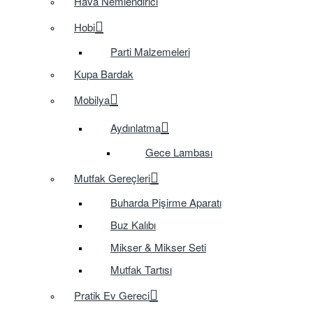
Hava Nemlendirici
Hobi
Parti Malzemeleri
Kupa Bardak
Mobilya
Aydınlatma
Gece Lambası
Mutfak Gereçleri
Buharda Pişirme Aparatı
Buz Kalıbı
Mikser & Mikser Seti
Mutfak Tartısı
Pratik Ev Gereci