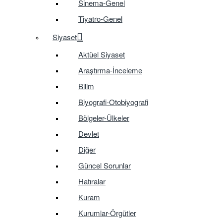
Sinema-Genel
Tiyatro-Genel
Siyaset
Aktüel Siyaset
Araştırma-İnceleme
Bilim
Biyografi-Otobiyografi
Bölgeler-Ülkeler
Devlet
Diğer
Güncel Sorunlar
Hatıralar
Kuram
Kurumlar-Örgütler