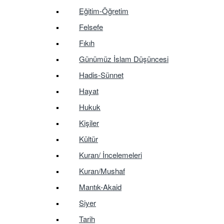
Eğitim-Öğretim
Felsefe
Fıkıh
Günümüz İslam Düşüncesi
Hadis-Sünnet
Hayat
Hukuk
Kişiler
Kültür
Kuran/ İncelemeleri
Kuran/Mushaf
Mantık-Akaid
Siyer
Tarih