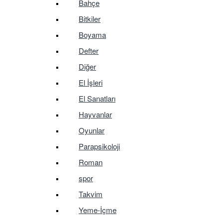
Bahçe
Bitkiler
Boyama
Defter
Diğer
El İşleri
El Sanatları
Hayvanlar
Oyunlar
Parapsikoloji
Roman
spor
Takvim
Yeme-İçme