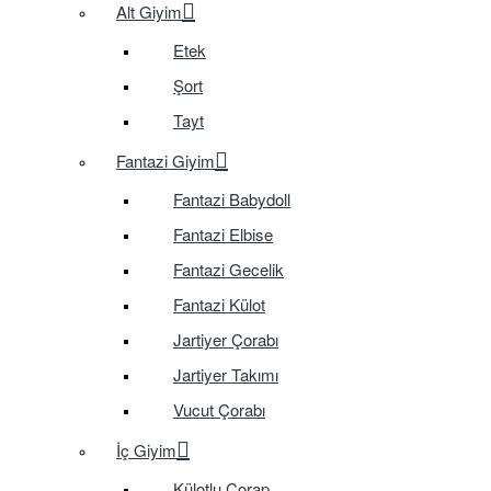
Alt Giyim
Etek
Şort
Tayt
Fantazi Giyim
Fantazi Babydoll
Fantazi Elbise
Fantazi Gecelik
Fantazi Külot
Jartiyer Çorabı
Jartiyer Takımı
Vucut Çorabı
İç Giyim
Külotlu Çorap