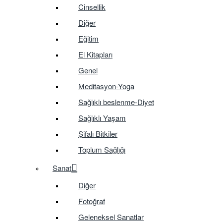
Cinsellik
Diğer
Eğitim
El Kitapları
Genel
Meditasyon-Yoga
Sağlıklı beslenme-Diyet
Sağlıklı Yaşam
Şifalı Bitkiler
Toplum Sağlığı
Sanat
Diğer
Fotoğraf
Geleneksel Sanatlar