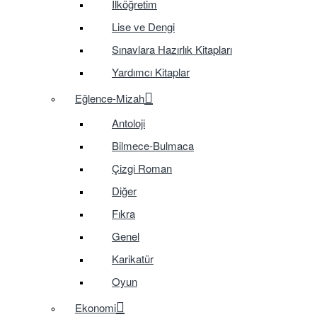
İlköğretim
Lise ve Dengi
Sınavlara Hazırlık Kitapları
Yardımcı Kitaplar
Eğlence-Mizah
Antoloji
Bilmece-Bulmaca
Çizgi Roman
Diğer
Fıkra
Genel
Karikatür
Oyun
Ekonomi