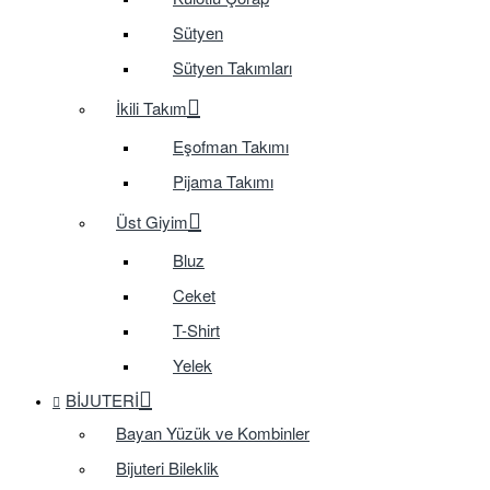
Sütyen
Sütyen Takımları
İkili Takım
Eşofman Takımı
Pijama Takımı
Üst Giyim
Bluz
Ceket
T-Shirt
Yelek
BIJUTERI
Bayan Yüzük ve Kombinler
Bijuteri Bileklik