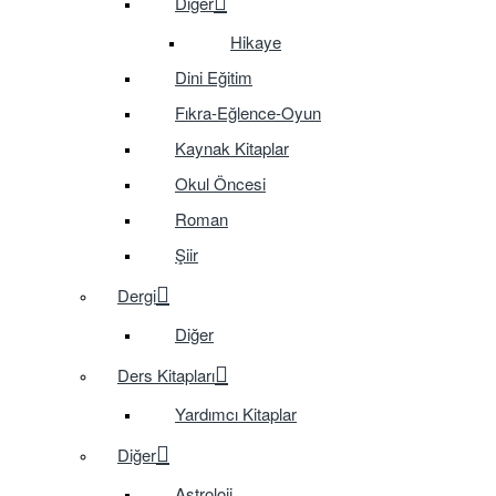
Diğer
Hikaye
Dini Eğitim
Fıkra-Eğlence-Oyun
Kaynak Kitaplar
Okul Öncesi
Roman
Şiir
Dergi
Diğer
Ders Kitapları
Yardımcı Kitaplar
Diğer
Astroloji