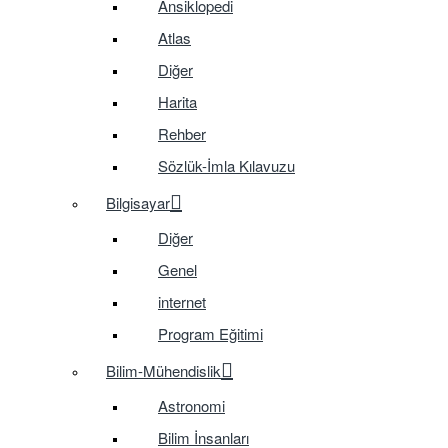
Ansiklopedi
Atlas
Diğer
Harita
Rehber
Sözlük-İmla Kılavuzu
Bilgisayar
Diğer
Genel
internet
Program Eğitimi
Bilim-Mühendislik
Astronomi
Bilim İnsanları