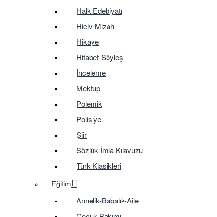
Halk Edebiyatı
Hiciv-Mizah
Hikaye
Hitabet-Söyleşi
İnceleme
Mektup
Polemik
Polisiye
Şiir
Sözlük-İmla Kılavuzu
Türk Klasikleri
Eğitim
Annelik-Babalık-Aile
Çocuk Bakımı