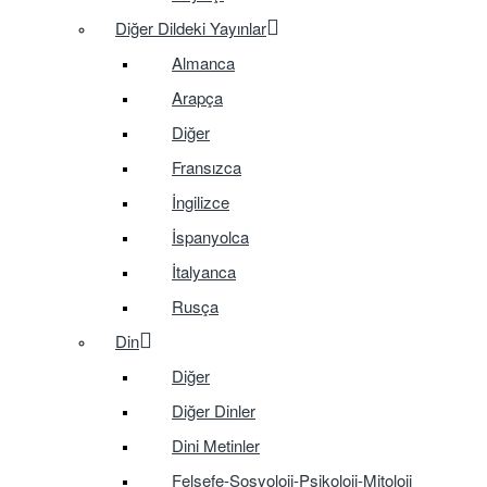
Diğer Dildeki Yayınlar
Almanca
Arapça
Diğer
Fransızca
İngilizce
İspanyolca
İtalyanca
Rusça
Din
Diğer
Diğer Dinler
Dini Metinler
Felsefe-Sosyoloji-Psikoloji-Mitoloji