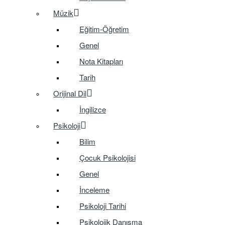
Müzik
Eğitim-Öğretim
Genel
Nota Kitapları
Tarih
Orijinal Dil
İngilizce
Psikoloji
Bilim
Çocuk Psikolojisi
Genel
İnceleme
Psikoloji Tarihi
Psikolojik Danışma