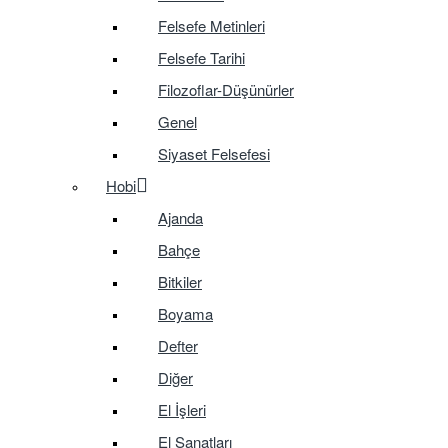
Felsefe Metinleri
Felsefe Tarihi
Filozoflar-Düşünürler
Genel
Siyaset Felsefesi
Hobi
Ajanda
Bahçe
Bitkiler
Boyama
Defter
Diğer
El İşleri
El Sanatları