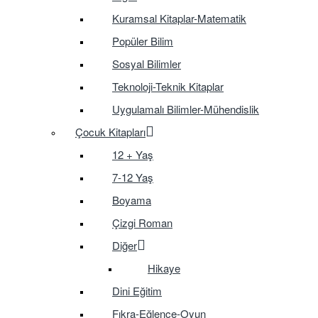
Kuramsal Kitaplar-Matematik
Popüler Bilim
Sosyal Bilimler
Teknoloji-Teknik Kitaplar
Uygulamalı Bilimler-Mühendislik
Çocuk Kitapları
12 + Yaş
7-12 Yaş
Boyama
Çizgi Roman
Diğer
Hikaye
Dini Eğitim
Fıkra-Eğlence-Oyun