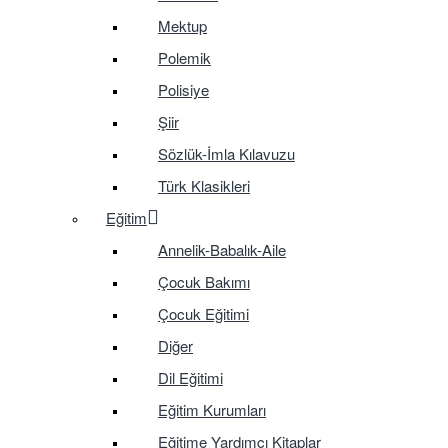
Mektup
Polemik
Polisiye
Şiir
Sözlük-İmla Kılavuzu
Türk Klasikleri
Eğitim
Annelik-Babalık-Aile
Çocuk Bakımı
Çocuk Eğitimi
Diğer
Dil Eğitimi
Eğitim Kurumları
Eğitime Yardımcı Kitaplar