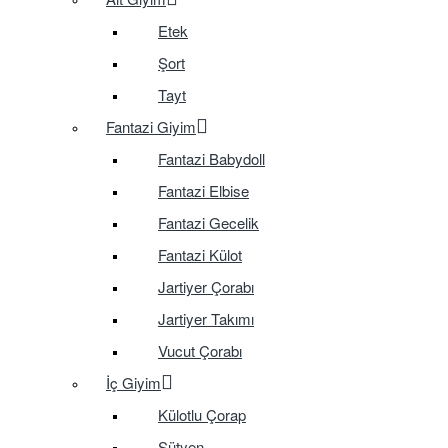
Etek
Şort
Tayt
Fantazi Giyim
Fantazi Babydoll
Fantazi Elbise
Fantazi Gecelik
Fantazi Külot
Jartiyer Çorabı
Jartiyer Takımı
Vucut Çorabı
İç Giyim
Külotlu Çorap
Sütyen