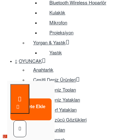
Bluetooth Wireless Hoparlör
Kulaklık
Mikrofon
Projeksiyon
Yorgan & Yastık
Yastık
OYUNCAK
Anahtarlık
Çeşitli Deniz Ürünleri
Deniz Topları
Deniz Yatakları
Sepete Ekle
Sörf Yatakları
Yüzücü Gözlükleri
Çocuk Oyunları
Çok Satılan Ürün
Çok Satılan Ürün
Eğitici Oyuncak