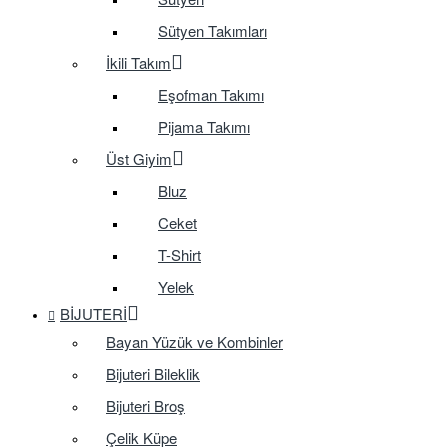
Sütyen Takımları
İkili Takım
Eşofman Takımı
Pijama Takımı
Üst Giyim
Bluz
Ceket
T-Shirt
Yelek
BIJUTERI
Bayan Yüzük ve Kombinler
Bijuteri Bileklik
Bijuteri Broş
Çelik Küpe