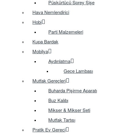
Püskürtücü Sprey Şişe
Hava Nemlendirici
Hobi
Parti Malzemeleri
Kupa Bardak
Mobilya
Aydınlatma
Gece Lambası
Mutfak Gereçleri
Buharda Pişirme Aparatı
Buz Kalıbı
Mikser & Mikser Seti
Mutfak Tartısı
Pratik Ev Gereci