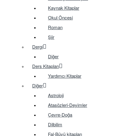
Kaynak Kitaplar
Okul Öncesi
Roman
Şiir
Dergi
Diğer
Ders Kitapları
Yardımcı Kitaplar
Diğer
Astroloji
Atasözleri-Deyimler
Çevre-Doğa
Dilbilim
Fal-Büyü kitapları