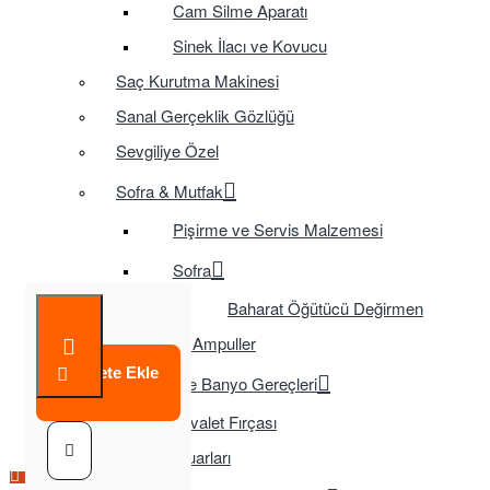
Cam Silme Aparatı
Sinek İlacı ve Kovucu
Saç Kurutma Makinesi
Sanal Gerçeklik Gözlüğü
Sevgiliye Özel
Sofra & Mutfak
Pişirme ve Servis Malzemesi
Sofra
Baharat Öğütücü Değirmen
Tasarruflu Ampuller
Sepete Ekle
Temizlik ve Banyo Gereçleri
Tuvalet Fırçası
TV Aksesuarları
Çok Satılan Ürün
Çok Satılan Ürün