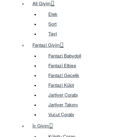
Alt Giyim
Etek
Şort
Tayt
Fantazi Giyim
Fantazi Babydoll
Fantazi Elbise
Fantazi Gecelik
Fantazi Külot
Jartiyer Çorabı
Jartiyer Takımı
Vucut Çorabı
İç Giyim
Külotlu Çorap