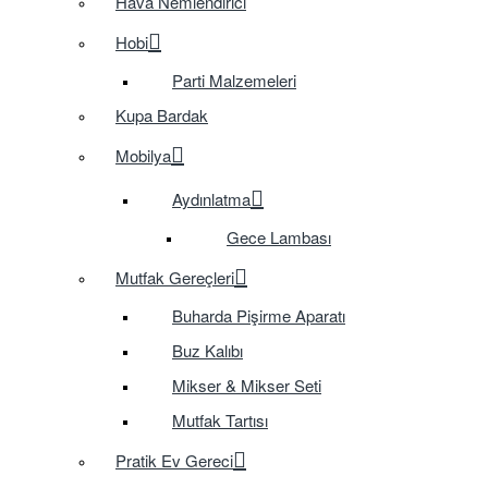
Hava Nemlendirici
Hobi
Parti Malzemeleri
Kupa Bardak
Mobilya
Aydınlatma
Gece Lambası
Mutfak Gereçleri
Buharda Pişirme Aparatı
Buz Kalıbı
Mikser & Mikser Seti
Mutfak Tartısı
Pratik Ev Gereci