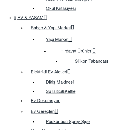
Okul Kırtasiyesi
EV & YAŞAM
Bahçe & Yapı Market
Yapı Market
Hırdavat Ürünleri
Silikon Tabancası
Elektrikli Ev Aletleri
Dikiş Makinesi
Su Isıtıcı&Kettle
Ev Dekorasyon
Ev Gereçleri
Püskürtücü Sprey Şişe