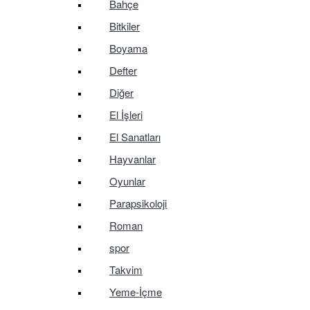
Bahçe
Bitkiler
Boyama
Defter
Diğer
El İşleri
El Sanatları
Hayvanlar
Oyunlar
Parapsikoloji
Roman
spor
Takvim
Yeme-İçme