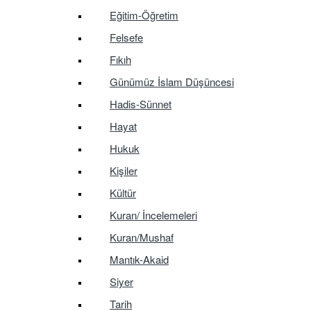
Eğitim-Öğretim
Felsefe
Fıkıh
Günümüz İslam Düşüncesi
Hadis-Sünnet
Hayat
Hukuk
Kişiler
Kültür
Kuran/ İncelemeleri
Kuran/Mushaf
Mantık-Akaid
Siyer
Tarih