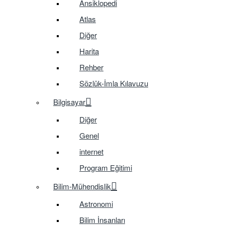
Ansiklopedi
Atlas
Diğer
Harita
Rehber
Sözlük-İmla Kılavuzu
Bilgisayar
Diğer
Genel
internet
Program Eğitimi
Bilim-Mühendislik
Astronomi
Bilim İnsanları