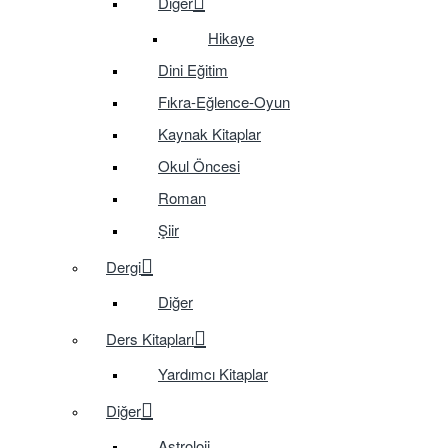
Diğer
Hikaye
Dini Eğitim
Fıkra-Eğlence-Oyun
Kaynak Kitaplar
Okul Öncesi
Roman
Şiir
Dergi
Diğer
Ders Kitapları
Yardımcı Kitaplar
Diğer
Astroloji