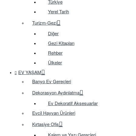
Türkiye
Yerel Tarih
Turizm-Gezi
Diğer
Gezi Kitapları
Rehber
Ülkeler
EV YAŞAM
Banyo Ev Gereçleri
Dekorasyon Aydınlatma
Ev Dekoratif Aksesuarlar
Evcil Hayvan Ürünleri
Kırtasiye Ofis
Kalem ve Yazı Gereçleri