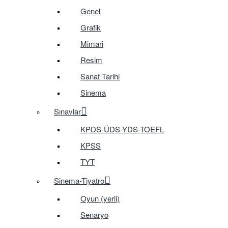
Genel
Grafik
Mimari
Resim
Sanat Tarihi
Sinema
Sınavlar
KPDS-ÜDS-YDS-TOEFL
KPSS
TYT
Sinema-Tiyatro
Oyun (yerli)
Senaryo