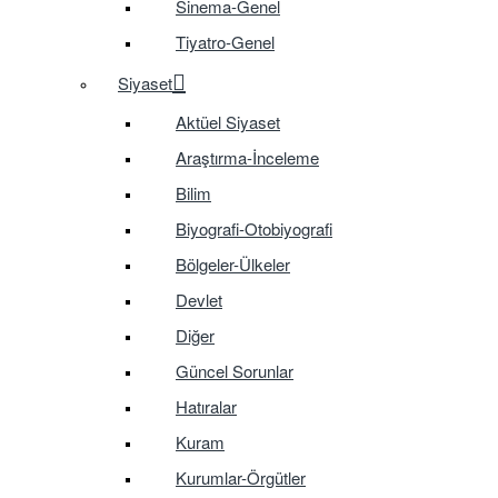
Sinema-Genel
Tiyatro-Genel
Siyaset
Aktüel Siyaset
Araştırma-İnceleme
Bilim
Biyografi-Otobiyografi
Bölgeler-Ülkeler
Devlet
Diğer
Güncel Sorunlar
Hatıralar
Kuram
Kurumlar-Örgütler