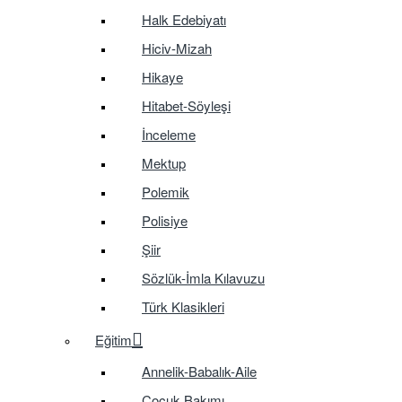
Halk Edebiyatı
Hiciv-Mizah
Hikaye
Hitabet-Söyleşi
İnceleme
Mektup
Polemik
Polisiye
Şiir
Sözlük-İmla Kılavuzu
Türk Klasikleri
Eğitim
Annelik-Babalık-Aile
Çocuk Bakımı