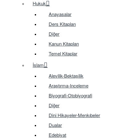
Hukuk
Anayasalar
Ders Kitapları
Diğer
Kanun Kitapları
Temel Kitaplar
İslam
Alevilik-Bektaşilik
Araştırma-Inceleme
Biyografi-Otobiyografi
Diğer
Dini Hikayeler-Menkıbeler
Dualar
Edebiyat