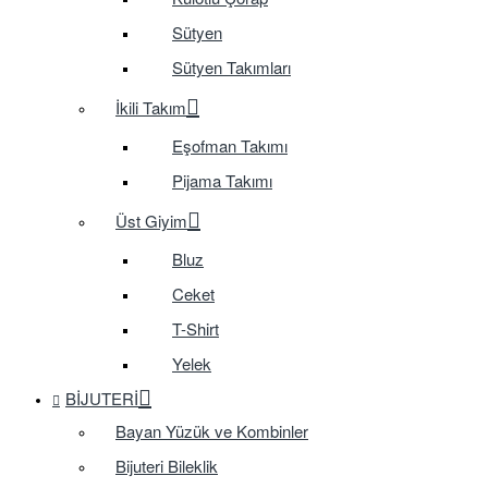
Sütyen
Sütyen Takımları
İkili Takım
Eşofman Takımı
Pijama Takımı
Üst Giyim
Bluz
Ceket
T-Shirt
Yelek
BIJUTERI
Bayan Yüzük ve Kombinler
Bijuteri Bileklik