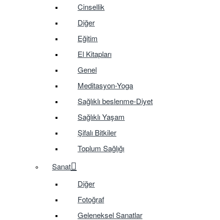
Cinsellik
Diğer
Eğitim
El Kitapları
Genel
Meditasyon-Yoga
Sağlıklı beslenme-Diyet
Sağlıklı Yaşam
Şifalı Bitkiler
Toplum Sağlığı
Sanat
Diğer
Fotoğraf
Geleneksel Sanatlar