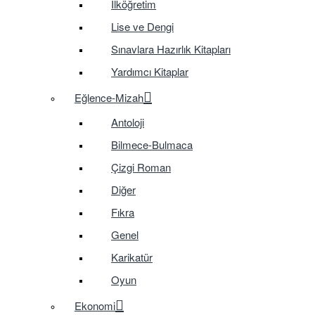
İlköğretim
Lise ve Dengi
Sınavlara Hazırlık Kitapları
Yardımcı Kitaplar
Eğlence-Mizah
Antoloji
Bilmece-Bulmaca
Çizgi Roman
Diğer
Fıkra
Genel
Karikatür
Oyun
Ekonomi