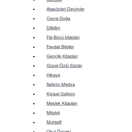
Atasözleri-Deyimler
Çevre-Doğa
Dilbilim
Fal-Büyü kitapları
Faydalı Bilgiler
Gençlik Kitapları
Güzel-Özlü Sözler
Hikaye
İletişim-Medya
Kişisel Gelişim
Meslek Kitapları
Mitoloji
Muhtelif
Okul Öncesi