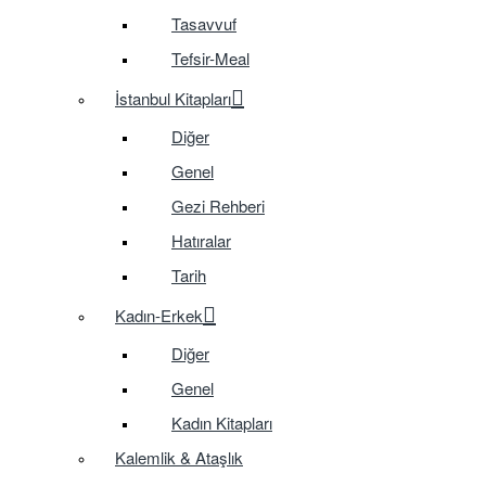
Tasavvuf
Tefsir-Meal
İstanbul Kitapları
Diğer
Genel
Gezi Rehberi
Hatıralar
Tarih
Kadın-Erkek
Diğer
Genel
Kadın Kitapları
Kalemlik & Ataşlık