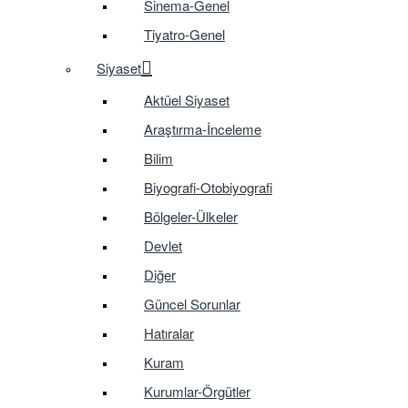
Sinema-Genel
Tiyatro-Genel
Siyaset
Aktüel Siyaset
Araştırma-İnceleme
Bilim
Biyografi-Otobiyografi
Bölgeler-Ülkeler
Devlet
Diğer
Güncel Sorunlar
Hatıralar
Kuram
Kurumlar-Örgütler