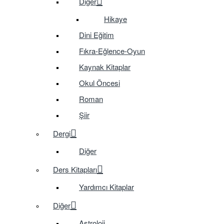
Diğer
Hikaye
Dini Eğitim
Fıkra-Eğlence-Oyun
Kaynak Kitaplar
Okul Öncesi
Roman
Şiir
Dergi
Diğer
Ders Kitapları
Yardımcı Kitaplar
Diğer
Astroloji