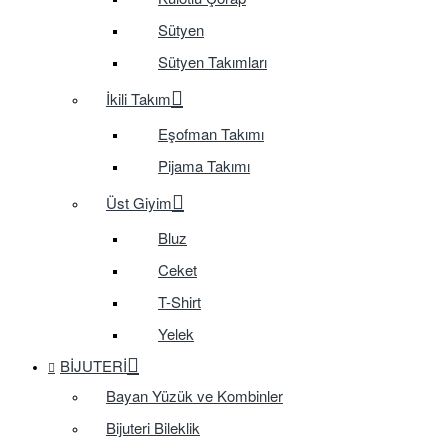
Sütyen
Sütyen Takımları
İkili Takım
Eşofman Takımı
Pijama Takımı
Üst Giyim
Bluz
Ceket
T-Shirt
Yelek
BIJUTERI
Bayan Yüzük ve Kombinler
Bijuteri Bileklik