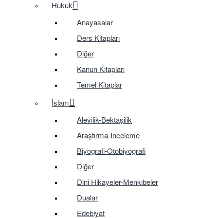
Hukuk
Anayasalar
Ders Kitapları
Diğer
Kanun Kitapları
Temel Kitaplar
İslam
Alevilik-Bektaşilik
Araştırma-Inceleme
Biyografi-Otobiyografi
Diğer
Dini Hikayeler-Menkıbeler
Dualar
Edebiyat