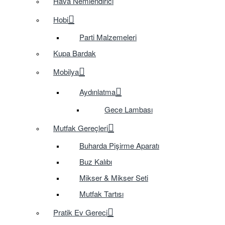
Hava Nemlendirici
Hobi
Parti Malzemeleri
Kupa Bardak
Mobilya
Aydınlatma
Gece Lambası
Mutfak Gereçleri
Buharda Pişirme Aparatı
Buz Kalıbı
Mikser & Mikser Seti
Mutfak Tartısı
Pratik Ev Gereci