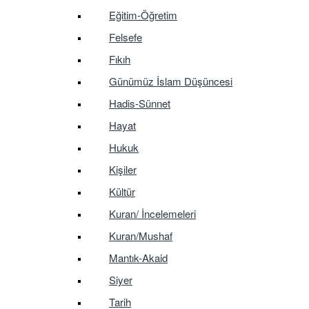
Eğitim-Öğretim
Felsefe
Fıkıh
Günümüz İslam Düşüncesi
Hadis-Sünnet
Hayat
Hukuk
Kişiler
Kültür
Kuran/ İncelemeleri
Kuran/Mushaf
Mantık-Akaid
Siyer
Tarih