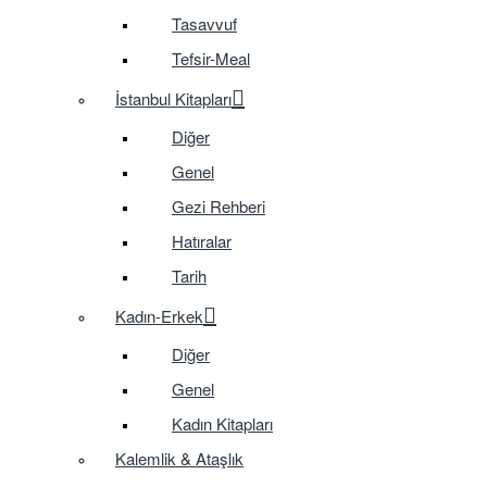
Tasavvuf
Tefsir-Meal
İstanbul Kitapları
Diğer
Genel
Gezi Rehberi
Hatıralar
Tarih
Kadın-Erkek
Diğer
Genel
Kadın Kitapları
Kalemlik & Ataşlık