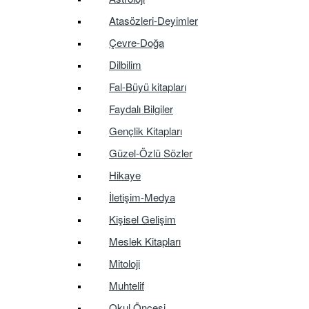
Atasözleri-Deyimler
Çevre-Doğa
Dilbilim
Fal-Büyü kitapları
Faydalı Bilgiler
Gençlik Kitapları
Güzel-Özlü Sözler
Hikaye
İletişim-Medya
Kişisel Gelişim
Meslek Kitapları
Mitoloji
Muhtelif
Okul Öncesi