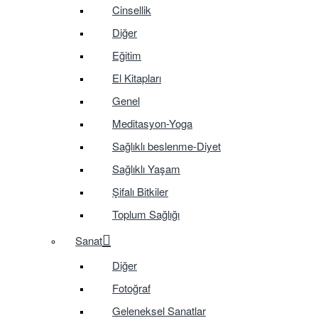
Cinsellik
Diğer
Eğitim
El Kitapları
Genel
Meditasyon-Yoga
Sağlıklı beslenme-Diyet
Sağlıklı Yaşam
Şifalı Bitkiler
Toplum Sağlığı
Sanat
Diğer
Fotoğraf
Geleneksel Sanatlar