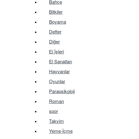
Bahçe
Bitkiler
Boyama
Defter
Diğer
El İşleri
El Sanatları
Hayvanlar
Oyunlar
Parapsikoloji
Roman
spor
Takvim
Yeme-İçme