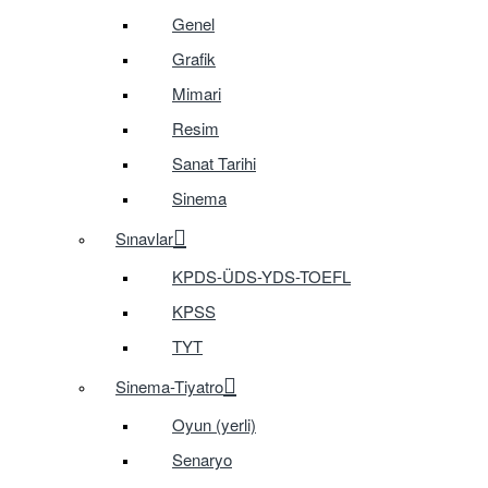
Genel
Grafik
Mimari
Resim
Sanat Tarihi
Sinema
Sınavlar
KPDS-ÜDS-YDS-TOEFL
KPSS
TYT
Sinema-Tiyatro
Oyun (yerli)
Senaryo