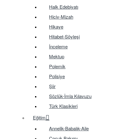
Halk Edebiyatı
Hiciv-Mizah
Hikaye
Hitabet-Söyleşi
İnceleme
Mektup
Polemik
Polisiye
Şiir
Sözlük-İmla Kılavuzu
Türk Klasikleri
Eğitim
Annelik-Babalık-Aile
Çocuk Bakımı