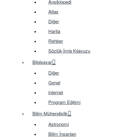
Ansiklopedi
Atlas
Diğer
Harita
Rehber
Sözlük-İmla Kılavuzu
Bilgisayar
Diğer
Genel
internet
Program Eğitimi
Bilim-Mühendislik
Astronomi
Bilim İnsanları