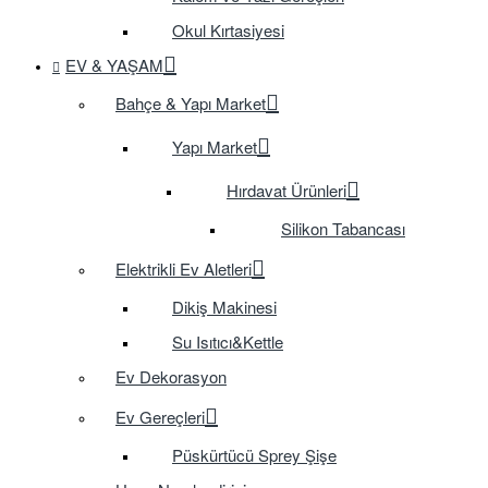
Okul Kırtasiyesi
EV & YAŞAM
Bahçe & Yapı Market
Yapı Market
Hırdavat Ürünleri
Silikon Tabancası
Elektrikli Ev Aletleri
Dikiş Makinesi
Su Isıtıcı&Kettle
Ev Dekorasyon
Ev Gereçleri
Püskürtücü Sprey Şişe