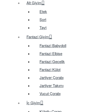
Alt Giyim
Etek
Şort
Tayt
Fantazi Giyim
Fantazi Babydoll
Fantazi Elbise
Fantazi Gecelik
Fantazi Külot
Jartiyer Çorabı
Jartiyer Takımı
Vucut Çorabı
İç Giyim
Külotlu Çorap