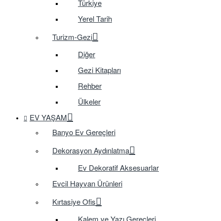
Türkiye
Yerel Tarih
Turizm-Gezi
Diğer
Gezi Kitapları
Rehber
Ülkeler
EV YAŞAM
Banyo Ev Gereçleri
Dekorasyon Aydınlatma
Ev Dekoratif Aksesuarlar
Evcil Hayvan Ürünleri
Kırtasiye Ofis
Kalem ve Yazı Gereçleri