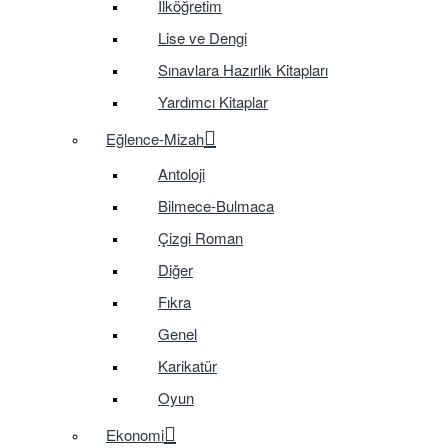
İlköğretim
Lise ve Dengi
Sınavlara Hazırlık Kitapları
Yardımcı Kitaplar
Eğlence-Mizah
Antoloji
Bilmece-Bulmaca
Çizgi Roman
Diğer
Fıkra
Genel
Karikatür
Oyun
Ekonomi