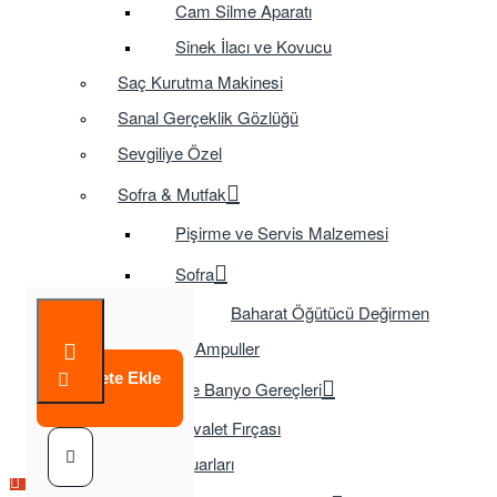
Cam Silme Aparatı
Sinek İlacı ve Kovucu
Saç Kurutma Makinesi
Sanal Gerçeklik Gözlüğü
Sevgiliye Özel
Sofra & Mutfak
Pişirme ve Servis Malzemesi
Sofra
Baharat Öğütücü Değirmen
Tasarruflu Ampuller
Sepete Ekle
Temizlik ve Banyo Gereçleri
Tuvalet Fırçası
TV Aksesuarları
Çok Satılan Ürün
Çok Satılan Ürün