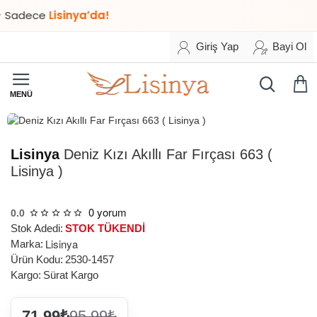
adece
Lisinya’da!
Giriş Yap
Bayi Ol
STOK TÜKENDİ
Lisinya
Deniz Kızı Akıllı Far Fırçası 663 (
Lisinya )
0 yorum
0.0
Stok Adedi:
STOK TÜKENDİ
Lisinya
Marka:
Ürün Kodu:
2530-1457
Kargo:
Sürat Kargo
71,99₺
95,99₺