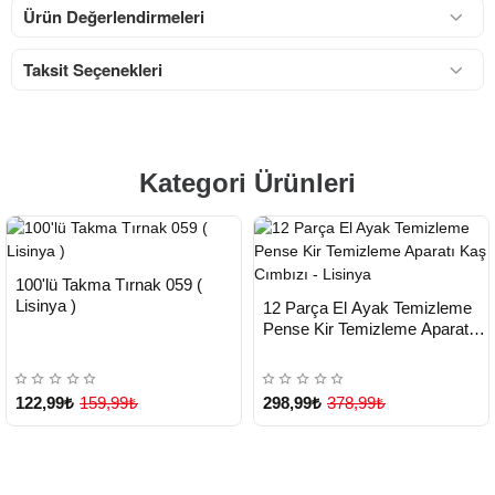
Ürün Değerlendirmeleri
Taksit Seçenekleri
Kategori Ürünleri
HIZLI
Yeni Ürün
100'lü Takma Tırnak 059 (
TESLİMAT
HIZLI
Yeni Ürün
Lisinya )
12 Parça El Ayak Temizleme
TESLİMAT
Pense Kir Temizleme Aparatı
Kaş Cımbızı - Lisinya
122,99₺
159,99₺
298,99₺
378,99₺