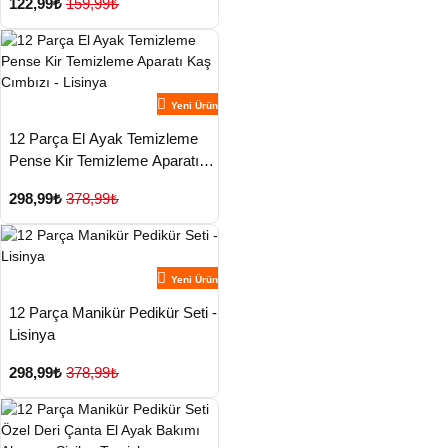
122,99₺
159,99₺
Yeni Ürün
12 Parça El Ayak Temizleme
Pense Kir Temizleme Aparatı
Kaş Cımbızı - Lisinya
298,99₺
378,99₺
Yeni Ürün
12 Parça Manikür Pedikür Seti -
Lisinya
298,99₺
378,99₺