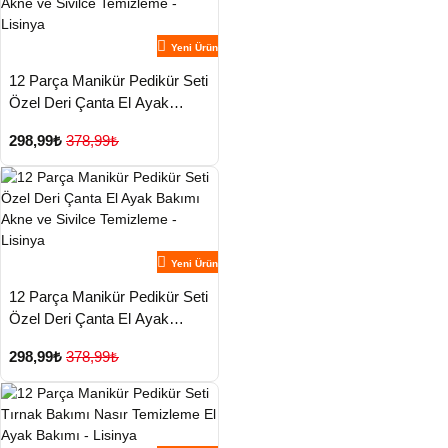
Yeni Ürün
12 Parça Manikür Pedikür Seti
Özel Deri Çanta El Ayak
Bakımı Akne ve Sivilce
298,99₺
378,99₺
Temizleme - Lisinya
Yeni Ürün
12 Parça Manikür Pedikür Seti
Özel Deri Çanta El Ayak
Bakımı Akne ve Sivilce
298,99₺
378,99₺
Temizleme - Lisinya