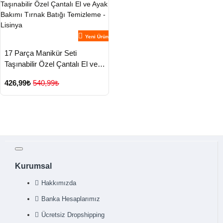
Yeni Ürün
17 Parça Manikür Seti
Taşınabilir Özel Çantalı El ve
Ayak Bakımı Tırnak Batığı
426,99₺
540,99₺
Temizleme - Lisinya
Kurumsal
Hakkımızda
Banka Hesaplarımız
Ücretsiz Dropshipping