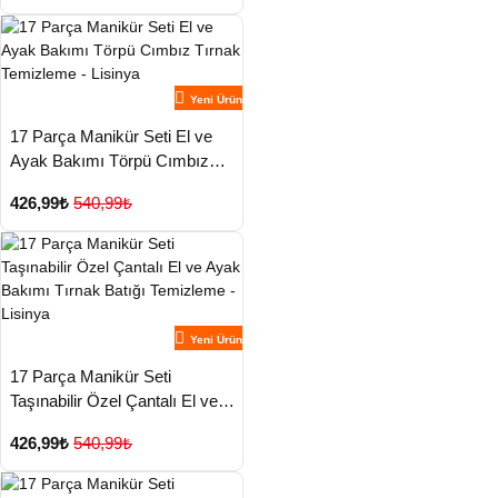
Yeni Ürün
17 Parça Manikür Seti El ve
Ayak Bakımı Törpü Cımbız
Tırnak Temizleme - Lisinya
426,99₺
540,99₺
Yeni Ürün
17 Parça Manikür Seti
Taşınabilir Özel Çantalı El ve
Ayak Bakımı Tırnak Batığı
426,99₺
540,99₺
Temizleme - Lisinya