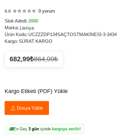
0 yorum
0.0
Stok Adedi:
2000
Lisinya
Marka:
Ürün Kodu:
UCZZZDP134SAÇTOSTMAKİNESİ-3-3434
Kargo:
SÜRAT KARGO
682,99₺
864,99₺
Kargo Etiketi (PDF) Yükle
Dosya Yükle
En Geç
3 gün
içinde
kargoya verilir!