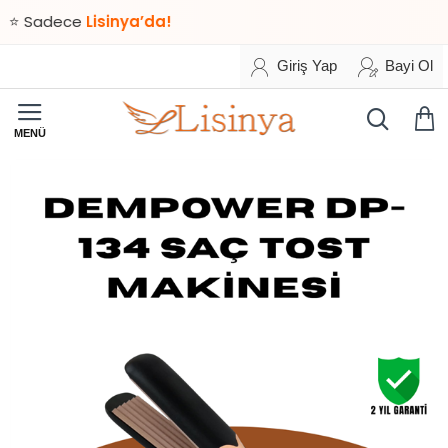
Sadece
Lisinya’da!
Giriş Yap
Bayi Ol