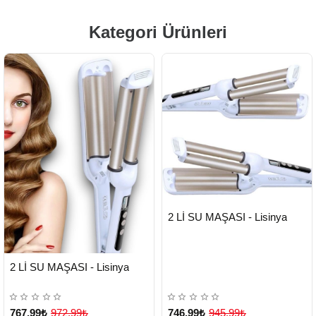
Kategori Ürünleri
HIZLI
Yeni Ürün
2 Lİ SU MAŞASI - Lisinya
TESLİMAT
HIZLI
Yeni Ürün
2 Lİ SU MAŞASI - Lisinya
TESLİMAT
767,99₺
972,99₺
746,99₺
945,99₺