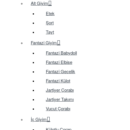
Alt Giyim
Etek
Şort
Tayt
Fantazi Giyim
Fantazi Babydoll
Fantazi Elbise
Fantazi Gecelik
Fantazi Külot
Jartiyer Çorabı
Jartiyer Takımı
Vucut Çorabı
İç Giyim
Külotlu Çorap