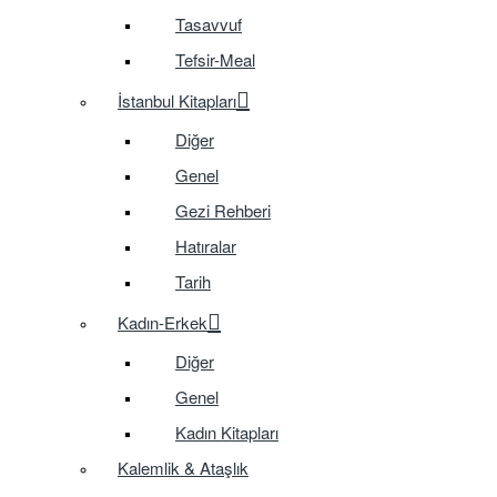
Tasavvuf
Tefsir-Meal
İstanbul Kitapları
Diğer
Genel
Gezi Rehberi
Hatıralar
Tarih
Kadın-Erkek
Diğer
Genel
Kadın Kitapları
Kalemlik & Ataşlık