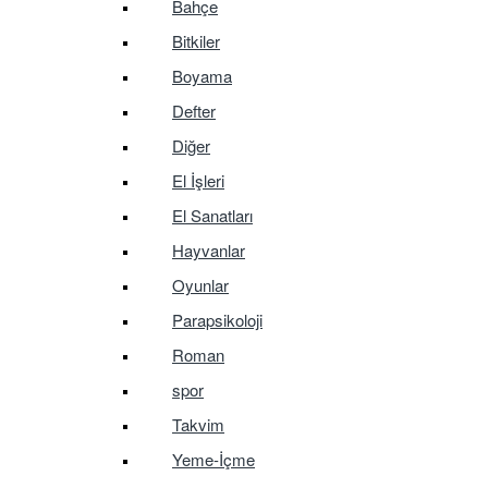
Bahçe
Bitkiler
Boyama
Defter
Diğer
El İşleri
El Sanatları
Hayvanlar
Oyunlar
Parapsikoloji
Roman
spor
Takvim
Yeme-İçme