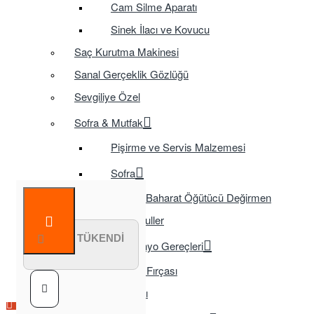
Cam Silme Aparatı
Sinek İlacı ve Kovucu
Saç Kurutma Makinesi
Sanal Gerçeklik Gözlüğü
Sevgiliye Özel
Sofra & Mutfak
Pişirme ve Servis Malzemesi
Sofra
Baharat Öğütücü Değirmen
Tasarruflu Ampuller
STOK TÜKENDİ
Temizlik ve Banyo Gereçleri
Tuvalet Fırçası
TV Aksesuarları
Çok Satılan Ürün
Çok Satılan Ürün