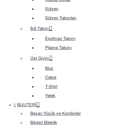
Sütyen
Sütyen Takımları
İkili Takım
Eşofman Takımı
Pijama Takımı
Üst Giyim
Bluz
Ceket
T-Shirt
Yelek
BIJUTERI
Bayan Yüzük ve Kombinler
Bijuteri Bileklik