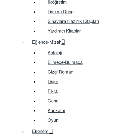
İlköğretim
Lise ve Dengi
Sınavlara Hazırlık Kitapları
Yardımcı Kitaplar
Eğlence-Mizah
Antoloji
Bilmece-Bulmaca
Çizgi Roman
Diğer
Fıkra
Genel
Karikatür
Oyun
Ekonomi