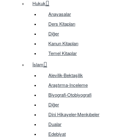
Hukuk
Anayasalar
Ders Kitapları
Diğer
Kanun Kitapları
Temel Kitaplar
İslam
Alevilik-Bektaşilik
Araştırma-Inceleme
Biyografi-Otobiyografi
Diğer
Dini Hikayeler-Menkıbeler
Dualar
Edebiyat