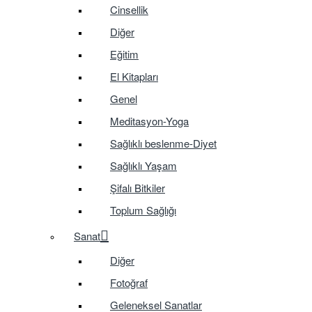
Cinsellik
Diğer
Eğitim
El Kitapları
Genel
Meditasyon-Yoga
Sağlıklı beslenme-Diyet
Sağlıklı Yaşam
Şifalı Bitkiler
Toplum Sağlığı
Sanat
Diğer
Fotoğraf
Geleneksel Sanatlar