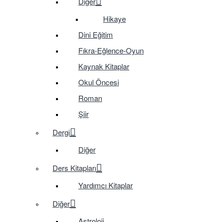
Diğer
Hikaye
Dini Eğitim
Fıkra-Eğlence-Oyun
Kaynak Kitaplar
Okul Öncesi
Roman
Şiir
Dergi
Diğer
Ders Kitapları
Yardımcı Kitaplar
Diğer
Astroloji