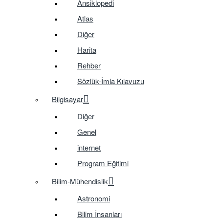
Ansiklopedi
Atlas
Diğer
Harita
Rehber
Sözlük-İmla Kılavuzu
Bilgisayar
Diğer
Genel
internet
Program Eğitimi
Bilim-Mühendislik
Astronomi
Bilim İnsanları