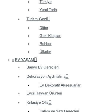
Türkiye
Yerel Tarih
Turizm-Gezi
Diğer
Gezi Kitapları
Rehber
Ülkeler
EV YAŞAM
Banyo Ev Gereçleri
Dekorasyon Aydınlatma
Ev Dekoratif Aksesuarlar
Evcil Hayvan Ürünleri
Kırtasiye Ofis
Kalem ve Yazı Gereçleri