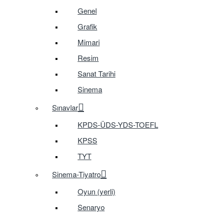
Genel
Grafik
Mimari
Resim
Sanat Tarihi
Sinema
Sınavlar
KPDS-ÜDS-YDS-TOEFL
KPSS
TYT
Sinema-Tiyatro
Oyun (yerli)
Senaryo