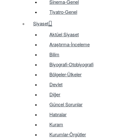
Sinema-Genel
Tiyatro-Genel
Siyaset
Aktüel Siyaset
Araştırma-İnceleme
Bilim
Biyografi-Otobiyografi
Bölgeler-Ülkeler
Devlet
Diğer
Güncel Sorunlar
Hatıralar
Kuram
Kurumlar-Örgütler