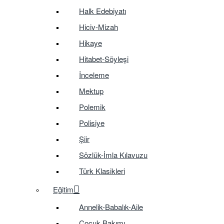
Halk Edebiyatı
Hiciv-Mizah
Hikaye
Hitabet-Söyleşi
İnceleme
Mektup
Polemik
Polisiye
Şiir
Sözlük-İmla Kılavuzu
Türk Klasikleri
Eğitim
Annelik-Babalık-Aile
Çocuk Bakımı