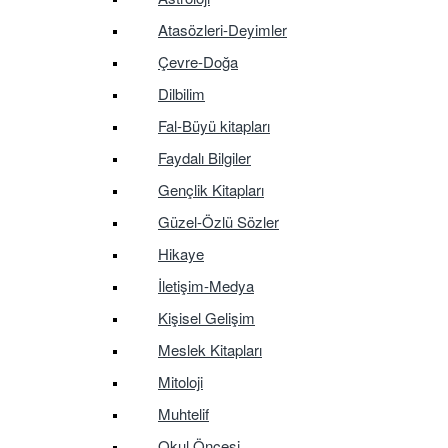
Atasözleri-Deyimler
Çevre-Doğa
Dilbilim
Fal-Büyü kitapları
Faydalı Bilgiler
Gençlik Kitapları
Güzel-Özlü Sözler
Hikaye
İletişim-Medya
Kişisel Gelişim
Meslek Kitapları
Mitoloji
Muhtelif
Okul Öncesi