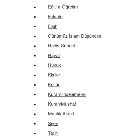
Eğitim-Öğretim
Felsefe
Fıkıh
Günümüz İslam Düşüncesi
Hadis-Sünnet
Hayat
Hukuk
Kişiler
Kültür
Kuran/ İncelemeleri
Kuran/Mushaf
Mantık-Akaid
Siyer
Tarih