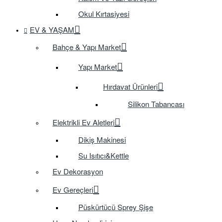
Okul Kırtasiyesi
EV & YAŞAM
Bahçe & Yapı Market
Yapı Market
Hırdavat Ürünleri
Silikon Tabancası
Elektrikli Ev Aletleri
Dikiş Makinesi
Su Isıtıcı&Kettle
Ev Dekorasyon
Ev Gereçleri
Püskürtücü Sprey Şişe