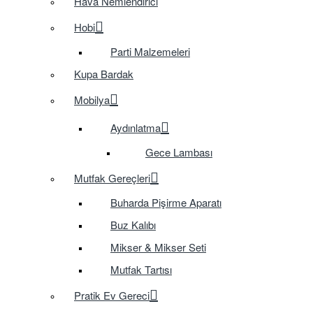
Hava Nemlendirici
Hobi
Parti Malzemeleri
Kupa Bardak
Mobilya
Aydınlatma
Gece Lambası
Mutfak Gereçleri
Buharda Pişirme Aparatı
Buz Kalıbı
Mikser & Mikser Seti
Mutfak Tartısı
Pratik Ev Gereci