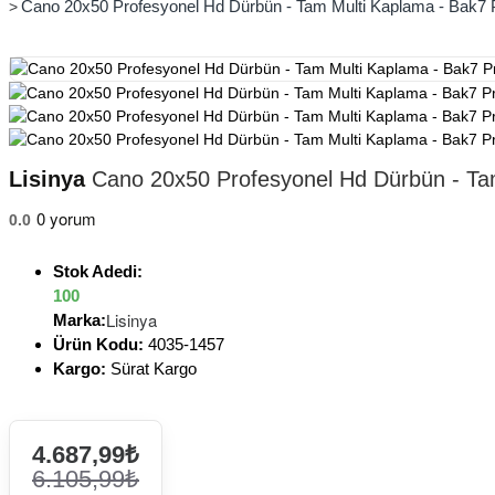
Cano 20x50 Profesyonel Hd Dürbün - Tam Multi Kaplama - Bak7 Pr
Lisinya
Cano 20x50 Profesyonel Hd Dürbün - Tam 
0 yorum
0.0
Stok Adedi:
100
Lisinya
Marka:
Ürün Kodu:
4035-1457
Kargo:
Sürat Kargo
4.687,99₺
6.105,99₺