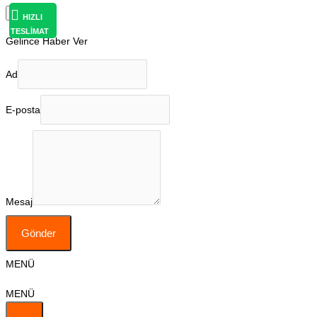
×
HIZLI
TESLİMAT
Gelince Haber Ver
Ad
E-posta
Mesaj
Gönder
MENÜ
MENÜ