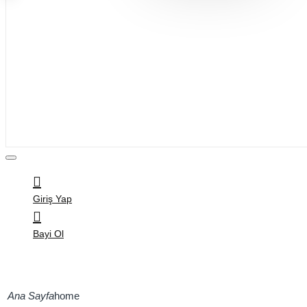
Bijuteri
Saç Aksesuarları
Kitap & Kırtasiye
Ev Yaşam
Oyuncak
Hırdavat
Tüm Ürünler
Giriş Yap
Bayi Ol
home