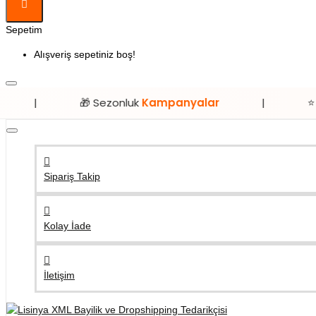
Sepetim
Alışveriş sepetiniz boş!
🎁 Sezonluk
Kampanyalar
|
⭐ Sadece
Lis
Sipariş Takip
Kolay İade
İletişim