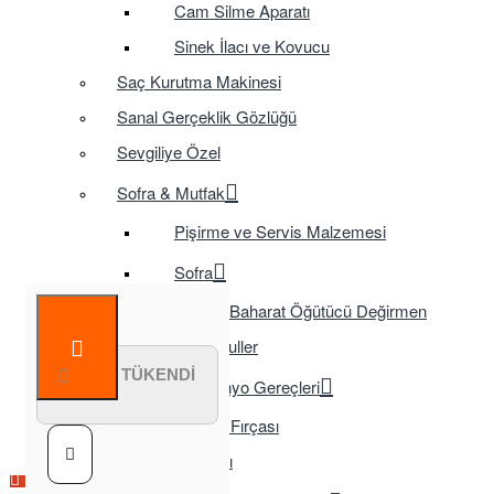
Cam Silme Aparatı
Sinek İlacı ve Kovucu
Saç Kurutma Makinesi
Sanal Gerçeklik Gözlüğü
Sevgiliye Özel
Sofra & Mutfak
Pişirme ve Servis Malzemesi
Sofra
Baharat Öğütücü Değirmen
Tasarruflu Ampuller
STOK TÜKENDİ
Temizlik ve Banyo Gereçleri
Tuvalet Fırçası
TV Aksesuarları
Çok Satılan Ürün
Çok Satılan Ürün