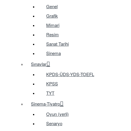
Genel
Grafik
Mimari
Resim
Sanat Tarihi
Sinema
Sınavlar
KPDS-ÜDS-YDS-TOEFL
KPSS
TYT
Sinema-Tiyatro
Oyun (yerli)
Senaryo