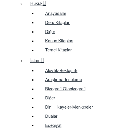
Hukuk
Anayasalar
Ders Kitapları
Diğer
Kanun Kitapları
Temel Kitaplar
İslam
Alevilik-Bektaşilik
Araştırma-Inceleme
Biyografi-Otobiyografi
Diğer
Dini Hikayeler-Menkıbeler
Dualar
Edebiyat