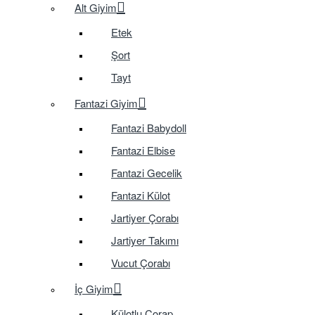
Alt Giyim
Etek
Şort
Tayt
Fantazi Giyim
Fantazi Babydoll
Fantazi Elbise
Fantazi Gecelik
Fantazi Külot
Jartiyer Çorabı
Jartiyer Takımı
Vucut Çorabı
İç Giyim
Külotlu Çorap