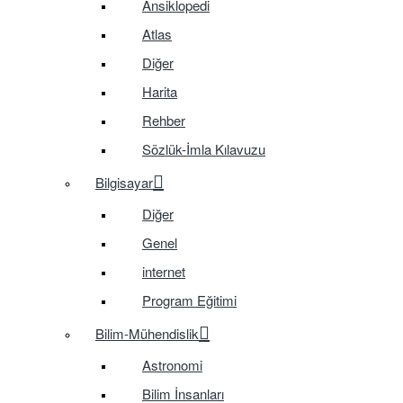
Ansiklopedi
Atlas
Diğer
Harita
Rehber
Sözlük-İmla Kılavuzu
Bilgisayar
Diğer
Genel
internet
Program Eğitimi
Bilim-Mühendislik
Astronomi
Bilim İnsanları