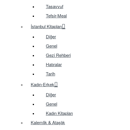
Tasavvuf
Tefsir-Meal
İstanbul Kitapları
Diğer
Genel
Gezi Rehberi
Hatıralar
Tarih
Kadın-Erkek
Diğer
Genel
Kadın Kitapları
Kalemlik & Ataşlık