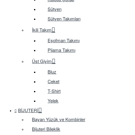
Sütyen
Sütyen Takımları
İkili Takım
Eşofman Takımı
Pijama Takımı
Üst Giyim
Bluz
Ceket
T-Shirt
Yelek
BIJUTERI
Bayan Yüzük ve Kombinler
Bijuteri Bileklik