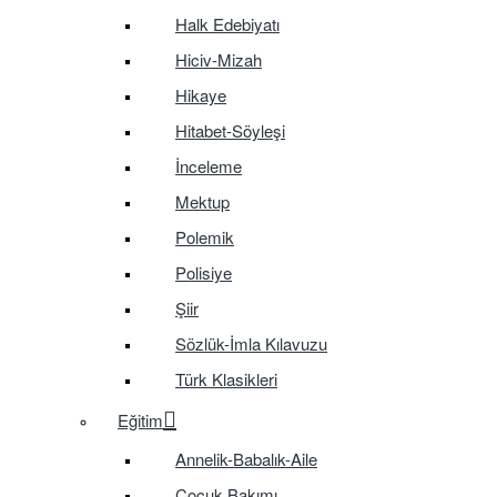
Halk Edebiyatı
Hiciv-Mizah
Hikaye
Hitabet-Söyleşi
İnceleme
Mektup
Polemik
Polisiye
Şiir
Sözlük-İmla Kılavuzu
Türk Klasikleri
Eğitim
Annelik-Babalık-Aile
Çocuk Bakımı