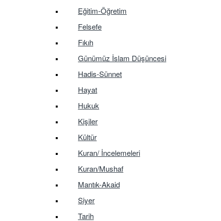
Eğitim-Öğretim
Felsefe
Fıkıh
Günümüz İslam Düşüncesi
Hadis-Sünnet
Hayat
Hukuk
Kişiler
Kültür
Kuran/ İncelemeleri
Kuran/Mushaf
Mantık-Akaid
Siyer
Tarih