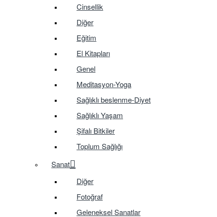
Cinsellik
Diğer
Eğitim
El Kitapları
Genel
Meditasyon-Yoga
Sağlıklı beslenme-Diyet
Sağlıklı Yaşam
Şifalı Bitkiler
Toplum Sağlığı
Sanat
Diğer
Fotoğraf
Geleneksel Sanatlar