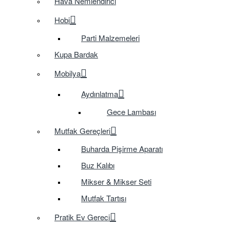
Hava Nemlendirici
Hobi
Parti Malzemeleri
Kupa Bardak
Mobilya
Aydınlatma
Gece Lambası
Mutfak Gereçleri
Buharda Pişirme Aparatı
Buz Kalıbı
Mikser & Mikser Seti
Mutfak Tartısı
Pratik Ev Gereci