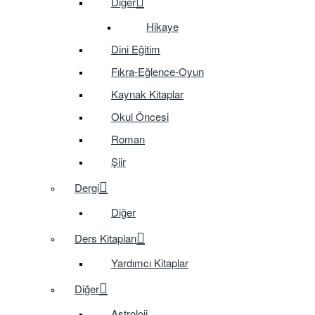
Diğer
Hikaye
Dini Eğitim
Fıkra-Eğlence-Oyun
Kaynak Kitaplar
Okul Öncesi
Roman
Şiir
Dergi
Diğer
Ders Kitapları
Yardımcı Kitaplar
Diğer
Astroloji