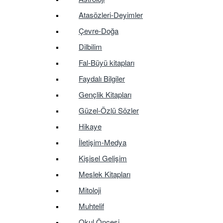
Atasözleri-Deyimler
Çevre-Doğa
Dilbilim
Fal-Büyü kitapları
Faydalı Bilgiler
Gençlik Kitapları
Güzel-Özlü Sözler
Hikaye
İletişim-Medya
Kişisel Gelişim
Meslek Kitapları
Mitoloji
Muhtelif
Okul Öncesi