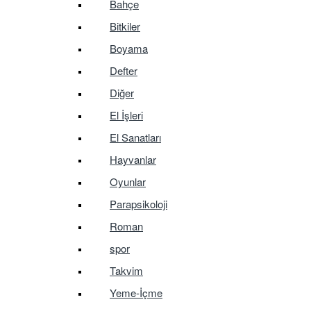
Bahçe
Bitkiler
Boyama
Defter
Diğer
El İşleri
El Sanatları
Hayvanlar
Oyunlar
Parapsikoloji
Roman
spor
Takvim
Yeme-İçme