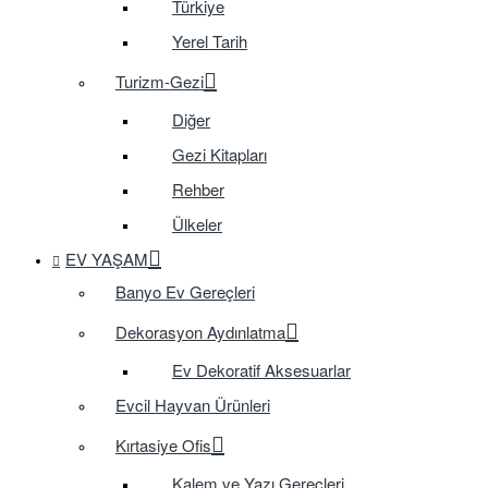
Türkiye
Yerel Tarih
Turizm-Gezi
Diğer
Gezi Kitapları
Rehber
Ülkeler
EV YAŞAM
Banyo Ev Gereçleri
Dekorasyon Aydınlatma
Ev Dekoratif Aksesuarlar
Evcil Hayvan Ürünleri
Kırtasiye Ofis
Kalem ve Yazı Gereçleri