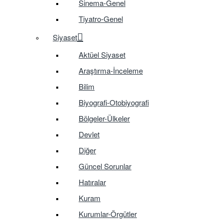
Sinema-Genel
Tiyatro-Genel
Siyaset
Aktüel Siyaset
Araştırma-İnceleme
Bilim
Biyografi-Otobiyografi
Bölgeler-Ülkeler
Devlet
Diğer
Güncel Sorunlar
Hatıralar
Kuram
Kurumlar-Örgütler