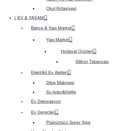
Okul Kırtasiyesi
EV & YAŞAM
Bahçe & Yapı Market
Yapı Market
Hırdavat Ürünleri
Silikon Tabancası
Elektrikli Ev Aletleri
Dikiş Makinesi
Su Isıtıcı&Kettle
Ev Dekorasyon
Ev Gereçleri
Püskürtücü Sprey Şişe