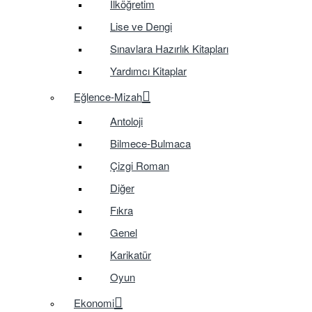
İlköğretim
Lise ve Dengi
Sınavlara Hazırlık Kitapları
Yardımcı Kitaplar
Eğlence-Mizah
Antoloji
Bilmece-Bulmaca
Çizgi Roman
Diğer
Fıkra
Genel
Karikatür
Oyun
Ekonomi