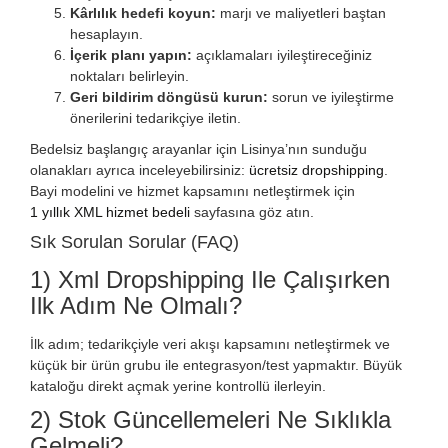
Kârlılık hedefi koyun:
marjı ve maliyetleri baştan
hesaplayın.
İçerik planı yapın:
açıklamaları iyileştireceğiniz
noktaları belirleyin.
Geri bildirim döngüsü kurun:
sorun ve iyileştirme
önerilerini tedarikçiye iletin.
Bedelsiz başlangıç arayanlar için Lisinya’nın sunduğu
olanakları ayrıca inceleyebilirsiniz:
ücretsiz dropshipping
.
Bayi modelini ve hizmet kapsamını netleştirmek için
1 yıllık XML hizmet bedeli
sayfasına göz atın.
Sık Sorulan Sorular (FAQ)
1) Xml Dropshipping Ile Çalışırken
Ilk Adım Ne Olmalı?
İlk adım; tedarikçiyle veri akışı kapsamını netleştirmek ve
küçük bir ürün grubu ile entegrasyon/test yapmaktır. Büyük
kataloğu direkt açmak yerine kontrollü ilerleyin.
2) Stok Güncellemeleri Ne Sıklıkla
Gelmeli?