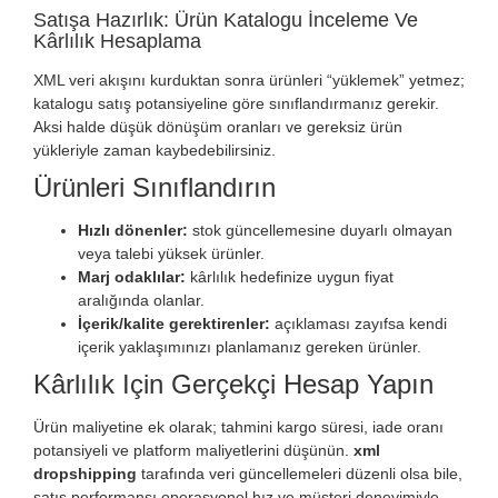
Satışa Hazırlık: Ürün Katalogu İnceleme Ve
Kârlılık Hesaplama
XML veri akışını kurduktan sonra ürünleri “yüklemek” yetmez;
katalogu satış potansiyeline göre sınıflandırmanız gerekir.
Aksi halde düşük dönüşüm oranları ve gereksiz ürün
yükleriyle zaman kaybedebilirsiniz.
Ürünleri Sınıflandırın
Hızlı dönenler:
stok güncellemesine duyarlı olmayan
veya talebi yüksek ürünler.
Marj odaklılar:
kârlılık hedefinize uygun fiyat
aralığında olanlar.
İçerik/kalite gerektirenler:
açıklaması zayıfsa kendi
içerik yaklaşımınızı planlamanız gereken ürünler.
Kârlılık Için Gerçekçi Hesap Yapın
Ürün maliyetine ek olarak; tahmini kargo süresi, iade oranı
potansiyeli ve platform maliyetlerini düşünün.
xml
dropshipping
tarafında veri güncellemeleri düzenli olsa bile,
satış performansı operasyonel hız ve müşteri deneyimiyle