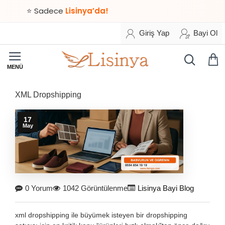
⭐ Sadece
Lisinya’da!
Giriş Yap
Bayi Ol
XML Dropshipping
17
May
0 Yorum
1042 Görüntülenme
Lisinya Bayi Blog
xml dropshipping ile büyümek isteyen bir dropshipping