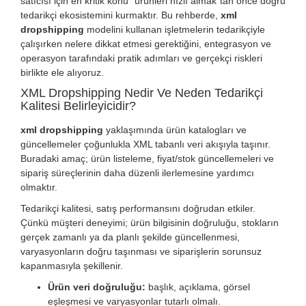
satıcısı için en kritik konu “ürünleri hızlı almak”tan önce doğru
tedarikçi ekosistemini kurmaktır. Bu rehberde,
xml
dropshipping
modelini kullanan işletmelerin tedarikçiyle
çalışırken nelere dikkat etmesi gerektiğini, entegrasyon ve
operasyon tarafındaki pratik adımları ve gerçekçi riskleri
birlikte ele alıyoruz.
XML Dropshipping Nedir Ve Neden Tedarikçi
Kalitesi Belirleyicidir?
xml dropshipping
yaklaşımında ürün katalogları ve
güncellemeler çoğunlukla XML tabanlı veri akışıyla taşınır.
Buradaki amaç; ürün listeleme, fiyat/stok güncellemeleri ve
sipariş süreçlerinin daha düzenli ilerlemesine yardımcı
olmaktır.
Tedarikçi kalitesi, satış performansını doğrudan etkiler.
Çünkü müşteri deneyimi; ürün bilgisinin doğruluğu, stokların
gerçek zamanlı ya da planlı şekilde güncellenmesi,
varyasyonların doğru taşınması ve siparişlerin sorunsuz
kapanmasıyla şekillenir.
Ürün veri doğruluğu:
başlık, açıklama, görsel
eşleşmesi ve varyasyonlar tutarlı olmalı.