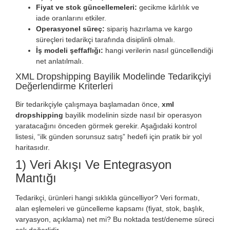
Fiyat ve stok güncellemeleri:
gecikme kârlılık ve
iade oranlarını etkiler.
Operasyonel süreç:
sipariş hazırlama ve kargo
süreçleri tedarikçi tarafında disiplinli olmalı.
İş modeli şeffaflığı:
hangi verilerin nasıl güncellendiği
net anlatılmalı.
XML Dropshipping Bayilik Modelinde Tedarikçiyi
Değerlendirme Kriterleri
Bir tedarikçiyle çalışmaya başlamadan önce,
xml
dropshipping
bayilik modelinin sizde nasıl bir operasyon
yaratacağını önceden görmek gerekir. Aşağıdaki kontrol
listesi, “ilk günden sorunsuz satış” hedefi için pratik bir yol
haritasıdır.
1) Veri Akışı Ve Entegrasyon
Mantığı
Tedarikçi, ürünleri hangi sıklıkla güncelliyor? Veri formatı,
alan eşlemeleri ve güncelleme kapsamı (fiyat, stok, başlık,
varyasyon, açıklama) net mi? Bu noktada test/deneme süreci
çok değerlidir.