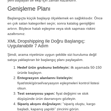
yeni başlayan bir ekip için zaman kazandırır.
Genişleme Planı
Başlangıçta küçük başlayıp ölçeklemek en sağlıklısıdır. Önce
en çok satan kategorileri seçin; sonra katalog genişliğini
artırın. Böylece hatalı eşleşme veya stok sapması riskini
azaltırsınız.
XML Dropshipping Ile Doğru Başlangıç:
Uygulanabilir 7 Adım
Şimdi, arama niyetinize uygun şekilde sizi kuruluma değil
satışa yaklaştıran bir başlangıç planı paylaşalım.
Hedef ürün grubunu belirleyin:
ilk aşamada 50-150
ürünle başlayın.
Entegrasyon alanlarını listeleyin:
fiyat/stok/görsel/varyasyon eşleşmeleri kontrol listesi
olsun.
Test senaryosu yapın:
fiyat değişimi ve stok
düşüşünde ürün davranışını gözleyin.
Sipariş akışını doğrulayın:
“sipariş oluştu, kargo
başladı, kapanış yapıldı” zincirini görün.