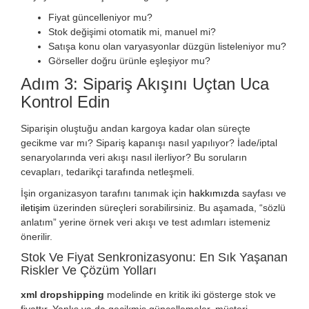
Fiyat güncelleniyor mu?
Stok değişimi otomatik mi, manuel mi?
Satışa konu olan varyasyonlar düzgün listeleniyor mu?
Görseller doğru ürünle eşleşiyor mu?
Adım 3: Sipariş Akışını Uçtan Uca
Kontrol Edin
Siparişin oluştuğu andan kargoya kadar olan süreçte
gecikme var mı? Sipariş kapanışı nasıl yapılıyor? İade/iptal
senaryolarında veri akışı nasıl ilerliyor? Bu soruların
cevapları, tedarikçi tarafında netleşmeli.
İşin organizasyon tarafını tanımak için
hakkımızda
sayfası ve
iletişim
üzerinden süreçleri sorabilirsiniz. Bu aşamada, “sözlü
anlatım” yerine örnek veri akışı ve test adımları istemeniz
önerilir.
Stok Ve Fiyat Senkronizasyonu: En Sık Yaşanan
Riskler Ve Çözüm Yolları
xml dropshipping
modelinde en kritik iki gösterge stok ve
fiyattır. Yanlış ya da gecikmiş güncellemeler, müşteri