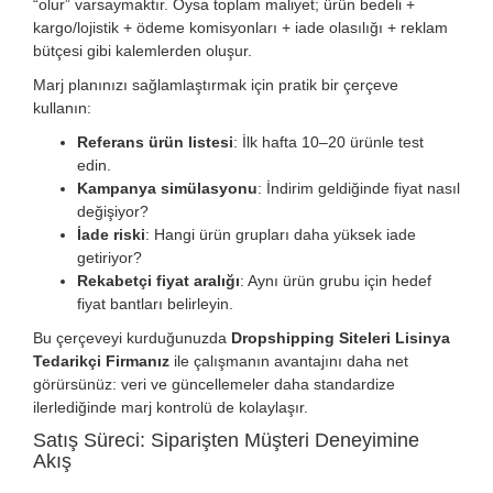
“olur” varsaymaktır. Oysa toplam maliyet; ürün bedeli +
kargo/lojistik + ödeme komisyonları + iade olasılığı + reklam
bütçesi gibi kalemlerden oluşur.
Marj planınızı sağlamlaştırmak için pratik bir çerçeve
kullanın:
Referans ürün listesi
: İlk hafta 10–20 ürünle test
edin.
Kampanya simülasyonu
: İndirim geldiğinde fiyat nasıl
değişiyor?
İade riski
: Hangi ürün grupları daha yüksek iade
getiriyor?
Rekabetçi fiyat aralığı
: Aynı ürün grubu için hedef
fiyat bantları belirleyin.
Bu çerçeveyi kurduğunuzda
Dropshipping Siteleri Lisinya
Tedarikçi Firmanız
ile çalışmanın avantajını daha net
görürsünüz: veri ve güncellemeler daha standardize
ilerlediğinde marj kontrolü de kolaylaşır.
Satış Süreci: Siparişten Müşteri Deneyimine
Akış