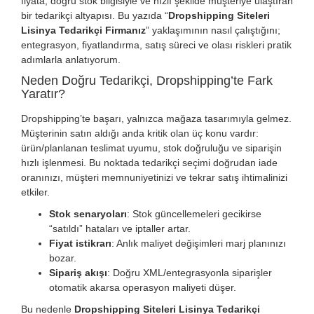
fiyata, doğru stok bilgisiyle ve hızlı şekilde müşteriye ulaştıran
bir tedarikçi altyapısı. Bu yazıda “
Dropshipping Siteleri
Lisinya Tedarikçi Firmanız
” yaklaşımının nasıl çalıştığını;
entegrasyon, fiyatlandırma, satış süreci ve olası riskleri pratik
adımlarla anlatıyorum.
Neden Doğru Tedarikçi, Dropshipping’te Fark
Yaratır?
Dropshipping’te başarı, yalnızca mağaza tasarımıyla gelmez.
Müşterinin satın aldığı anda kritik olan üç konu vardır:
ürün/planlanan teslimat uyumu, stok doğruluğu ve siparişin
hızlı işlenmesi. Bu noktada tedarikçi seçimi doğrudan iade
oranınızı, müşteri memnuniyetinizi ve tekrar satış ihtimalinizi
etkiler.
Stok senaryoları
: Stok güncellemeleri gecikirse
“satıldı” hataları ve iptaller artar.
Fiyat istikrarı
: Anlık maliyet değişimleri marj planınızı
bozar.
Sipariş akışı
: Doğru XML/entegrasyonla siparişler
otomatik akarsa operasyon maliyeti düşer.
Bu nedenle
Dropshipping Siteleri Lisinya Tedarikçi