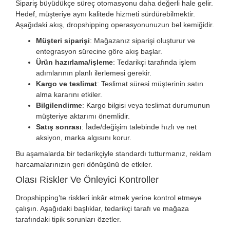
Sipariş büyüdükçe süreç otomasyonu daha değerli hale gelir.
Hedef, müşteriye aynı kalitede hizmeti sürdürebilmektir.
Aşağıdaki akış, dropshipping operasyonunuzun bel kemiğidir.
Müşteri siparişi
: Mağazanız siparişi oluşturur ve
entegrasyon sürecine göre akış başlar.
Ürün hazırlama/işleme
: Tedarikçi tarafında işlem
adımlarının planlı ilerlemesi gerekir.
Kargo ve teslimat
: Teslimat süresi müşterinin satın
alma kararını etkiler.
Bilgilendirme
: Kargo bilgisi veya teslimat durumunun
müşteriye aktarımı önemlidir.
Satış sonrası
: İade/değişim talebinde hızlı ve net
aksiyon, marka algısını korur.
Bu aşamalarda bir tedarikçiyle standardı tutturmanız, reklam
harcamalarınızın geri dönüşünü de etkiler.
Olası Riskler Ve Önleyici Kontroller
Dropshipping’te riskleri inkâr etmek yerine kontrol etmeye
çalışın. Aşağıdaki başlıklar, tedarikçi tarafı ve mağaza
tarafındaki tipik sorunları özetler.