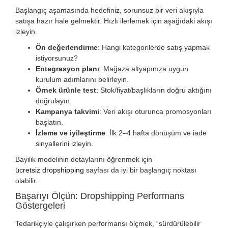
Başlangıç aşamasında hedefiniz, sorunsuz bir veri akışıyla
satışa hazır hale gelmektir. Hızlı ilerlemek için aşağıdaki akışı
izleyin.
Ön değerlendirme
: Hangi kategorilerde satış yapmak
istiyorsunuz?
Entegrasyon planı
: Mağaza altyapınıza uygun
kurulum adımlarını belirleyin.
Örnek ürünle test
: Stok/fiyat/başlıkların doğru aktığını
doğrulayın.
Kampanya takvimi
: Veri akışı oturunca promosyonları
başlatın.
İzleme ve iyileştirme
: İlk 2–4 hafta dönüşüm ve iade
sinyallerini izleyin.
Bayilik modelinin detaylarını öğrenmek için
ücretsiz dropshipping
sayfası da iyi bir başlangıç noktası
olabilir.
Başarıyı Ölçün: Dropshipping Performans
Göstergeleri
Tedarikçiyle çalışırken performansı ölçmek, “sürdürülebilir