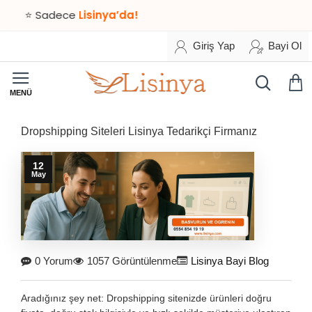
Sadece
Lisinya’da!
Giriş Yap
Bayi Ol
Dropshipping Siteleri Lisinya Tedarikçi Firmanız
12
May
0 Yorum
1057 Görüntülenme
Lisinya Bayi Blog
Aradığınız şey net: Dropshipping sitenizde ürünleri doğru