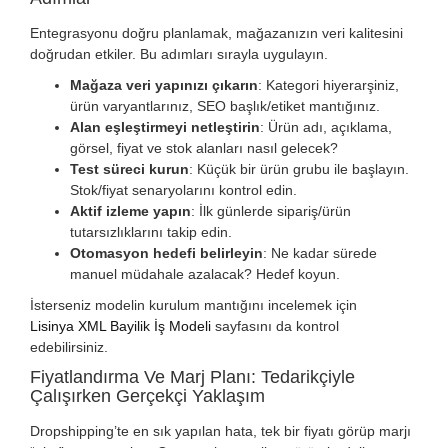
Entegrasyonu doğru planlamak, mağazanızın veri kalitesini
doğrudan etkiler. Bu adımları sırayla uygulayın.
Mağaza veri yapınızı çıkarın
: Kategori hiyerarşiniz,
ürün varyantlarınız, SEO başlık/etiket mantığınız.
Alan eşleştirmeyi netleştirin
: Ürün adı, açıklama,
görsel, fiyat ve stok alanları nasıl gelecek?
Test süreci kurun
: Küçük bir ürün grubu ile başlayın.
Stok/fiyat senaryolarını kontrol edin.
Aktif izleme yapın
: İlk günlerde sipariş/ürün
tutarsızlıklarını takip edin.
Otomasyon hedefi belirleyin
: Ne kadar sürede
manuel müdahale azalacak? Hedef koyun.
İsterseniz modelin kurulum mantığını incelemek için
Lisinya XML Bayilik İş Modeli
sayfasını da kontrol
edebilirsiniz.
Fiyatlandırma Ve Marj Planı: Tedarikçiyle
Çalışırken Gerçekçi Yaklaşım
Dropshipping’te en sık yapılan hata, tek bir fiyatı görüp marjı