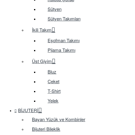
Sütyen
Sütyen Takımları
İkili Takım
Eşofman Takımı
Pijama Takımı
Üst Giyim
Bluz
Ceket
T-Shirt
Yelek
BIJUTERI
Bayan Yüzük ve Kombinler
Bijuteri Bileklik