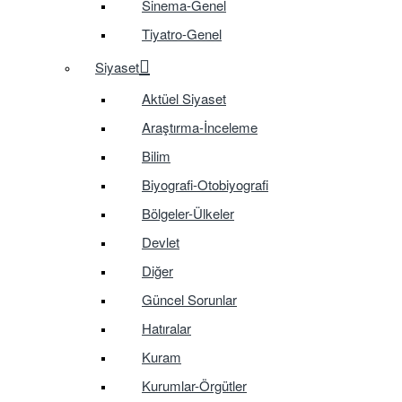
Sinema-Genel
Tiyatro-Genel
Siyaset
Aktüel Siyaset
Araştırma-İnceleme
Bilim
Biyografi-Otobiyografi
Bölgeler-Ülkeler
Devlet
Diğer
Güncel Sorunlar
Hatıralar
Kuram
Kurumlar-Örgütler