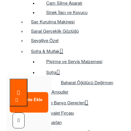
Cam Silme Aparatı
Sinek İlacı ve Kovucu
Saç Kurutma Makinesi
Sanal Gerçeklik Gözlüğü
Sevgiliye Özel
Sofra & Mutfak
Pişirme ve Servis Malzemesi
Sofra
Baharat Öğütücü Değirmen
Tasarruflu Ampuller
Sepete Ekle
Temizlik ve Banyo Gereçleri
Tuvalet Fırçası
TV Aksesuarları