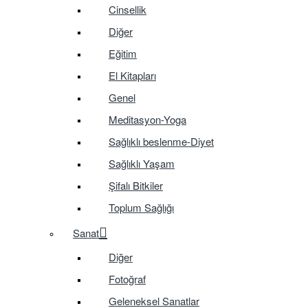
Cinsellik
Diğer
Eğitim
El Kitapları
Genel
Meditasyon-Yoga
Sağlıklı beslenme-Diyet
Sağlıklı Yaşam
Şifalı Bitkiler
Toplum Sağlığı
Sanat
Diğer
Fotoğraf
Geleneksel Sanatlar