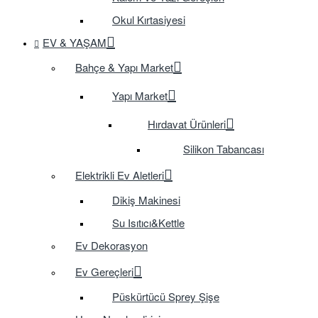
Okul Kırtasiyesi
EV & YAŞAM
Bahçe & Yapı Market
Yapı Market
Hırdavat Ürünleri
Silikon Tabancası
Elektrikli Ev Aletleri
Dikiş Makinesi
Su Isıtıcı&Kettle
Ev Dekorasyon
Ev Gereçleri
Püskürtücü Sprey Şişe