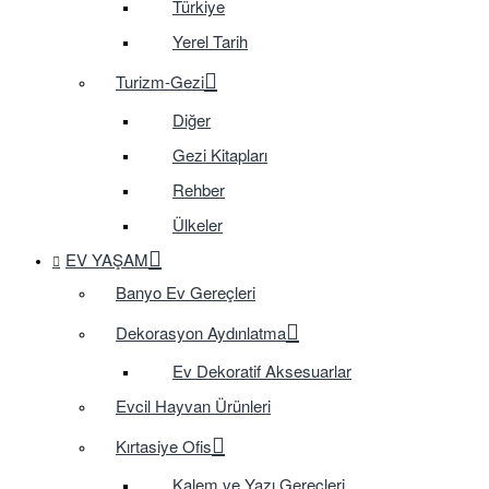
Türkiye
Yerel Tarih
Turizm-Gezi
Diğer
Gezi Kitapları
Rehber
Ülkeler
EV YAŞAM
Banyo Ev Gereçleri
Dekorasyon Aydınlatma
Ev Dekoratif Aksesuarlar
Evcil Hayvan Ürünleri
Kırtasiye Ofis
Kalem ve Yazı Gereçleri