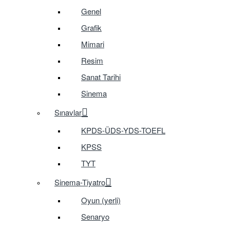
Genel
Grafik
Mimari
Resim
Sanat Tarihi
Sinema
Sınavlar
KPDS-ÜDS-YDS-TOEFL
KPSS
TYT
Sinema-Tiyatro
Oyun (yerli)
Senaryo