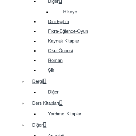
Diğer
Hikaye
Dini Eğitim
Fıkra-Eğlence-Oyun
Kaynak Kitaplar
Okul Öncesi
Roman
Şiir
Dergi
Diğer
Ders Kitapları
Yardımcı Kitaplar
Diğer
Astroloji