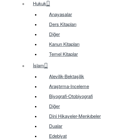
Hukuk
Anayasalar
Ders Kitapları
Diğer
Kanun Kitapları
Temel Kitaplar
İslam
Alevilik-Bektaşilik
Araştırma-Inceleme
Biyografi-Otobiyografi
Diğer
Dini Hikayeler-Menkıbeler
Dualar
Edebiyat