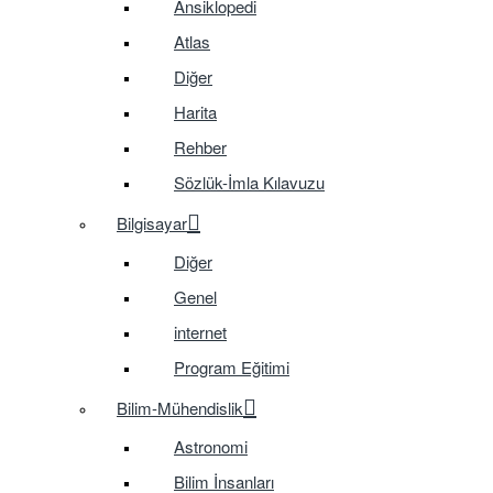
Ansiklopedi
Atlas
Diğer
Harita
Rehber
Sözlük-İmla Kılavuzu
Bilgisayar
Diğer
Genel
internet
Program Eğitimi
Bilim-Mühendislik
Astronomi
Bilim İnsanları