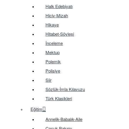
Halk Edebiyatı
Hiciv-Mizah
Hikaye
Hitabet-Söyleşi
İnceleme
Mektup
Polemik
Polisiye
Şiir
Sözlük-İmla Kılavuzu
Türk Klasikleri
Eğitim
Annelik-Babalık-Aile
Çocuk Bakımı