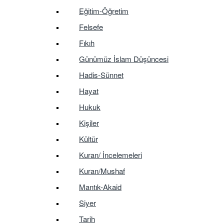
Eğitim-Öğretim
Felsefe
Fıkıh
Günümüz İslam Düşüncesi
Hadis-Sünnet
Hayat
Hukuk
Kişiler
Kültür
Kuran/ İncelemeleri
Kuran/Mushaf
Mantık-Akaid
Siyer
Tarih