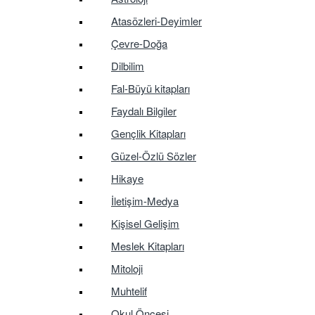
Atasözleri-Deyimler
Çevre-Doğa
Dilbilim
Fal-Büyü kitapları
Faydalı Bilgiler
Gençlik Kitapları
Güzel-Özlü Sözler
Hikaye
İletişim-Medya
Kişisel Gelişim
Meslek Kitapları
Mitoloji
Muhtelif
Okul Öncesi