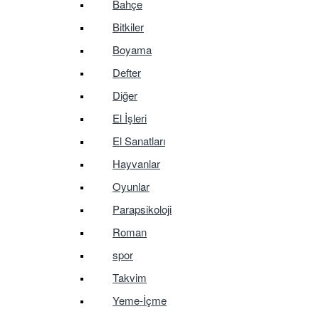
Bahçe
Bitkiler
Boyama
Defter
Diğer
El İşleri
El Sanatları
Hayvanlar
Oyunlar
Parapsikoloji
Roman
spor
Takvim
Yeme-İçme