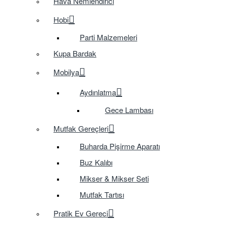
Hava Nemlendirici
Hobi
Parti Malzemeleri
Kupa Bardak
Mobilya
Aydınlatma
Gece Lambası
Mutfak Gereçleri
Buharda Pişirme Aparatı
Buz Kalıbı
Mikser & Mikser Seti
Mutfak Tartısı
Pratik Ev Gereci