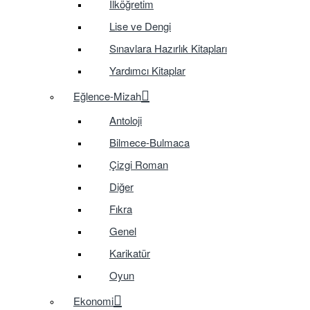
İlköğretim
Lise ve Dengi
Sınavlara Hazırlık Kitapları
Yardımcı Kitaplar
Eğlence-Mizah
Antoloji
Bilmece-Bulmaca
Çizgi Roman
Diğer
Fıkra
Genel
Karikatür
Oyun
Ekonomi