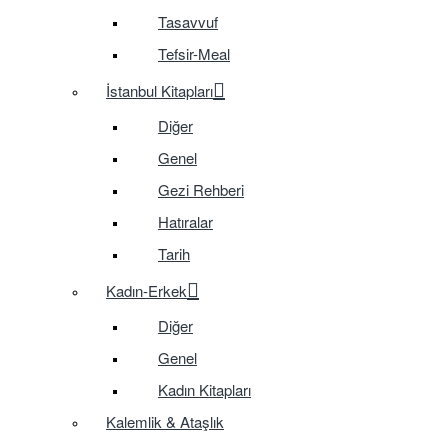
Tasavvuf
Tefsir-Meal
İstanbul Kitapları
Diğer
Genel
Gezi Rehberi
Hatıralar
Tarih
Kadın-Erkek
Diğer
Genel
Kadın Kitapları
Kalemlik & Ataşlık