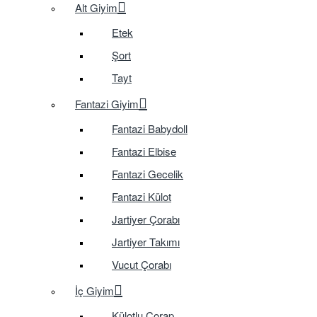
Alt Giyim
Etek
Şort
Tayt
Fantazi Giyim
Fantazi Babydoll
Fantazi Elbise
Fantazi Gecelik
Fantazi Külot
Jartiyer Çorabı
Jartiyer Takımı
Vucut Çorabı
İç Giyim
Külotlu Çorap