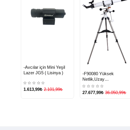
HIZLI
Yeni Ürün
-Avcılar için Mini Yeşil
TESLİMAT
HIZLI
Yeni Ürü
Lazer JG5 ( Lisinya )
-F90080 Yüksek
TESLİMAT
Netlik,Uzay
Monoküler,Kara ve Uzay
1.613,99₺
2.101,99₺
Teleskobu ( Lisinya )
27.677,99₺
36.050,99₺