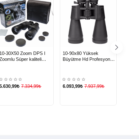
HIZLI
HIZLI
HIZ
Yeni Ürün
Yeni Ürün
10-30X50 Zoom DPS I
10-90x80 Yüksek
100x1
TESLİMAT
TESLİMAT
TE
Zoomlu Süper kaliteli
Büyütme Hd Profesyonel
Kapla
Dürbün Siyah ( Lisinya )
Yakınlaştırma Zoomlu
Merce
Dürbün ( Lisinya )
56m/10
5.630,99₺
7.334,99₺
6.093,99₺
7.937,99₺
1.892
Çok Satılan Ürün