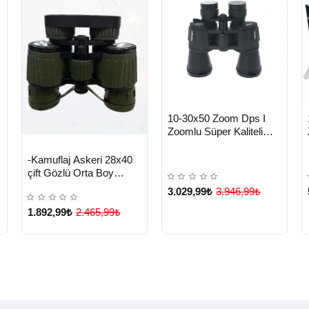
HIZLI
Yeni Ürün
10-30x50 Zoom Dps I
TESLİMAT
Zoomlu Süper Kaliteli
Dürbün ( Lisinya )
HIZLI
Yeni Ürün
-Kamuflaj Askeri 28x40
TESLİMAT
n
çift Gözlü Orta Boy
Dürbün ( Lisinya )
3.029,99₺
3.946,99₺
1.892,99₺
2.465,99₺