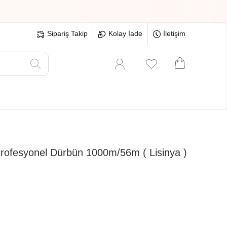
Sipariş Takip
Kolay İade
İletişim
Oyuncak
Hırdavat
Tüm Ürünler
Profesyonel Dürbün 1000m/56m ( Lisinya )