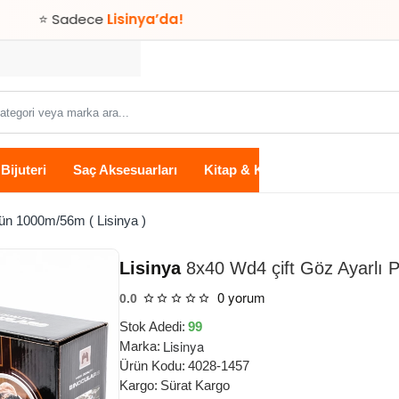
adece
Lisinya’da!
Bijuteri
Saç Aksesuarları
Kitap & Kırtasiye
Ev Yaşam
ün 1000m/56m ( Lisinya )
Lisinya
8x40 Wd4 çift Göz Ayarlı 
0 yorum
0.0
Stok Adedi:
99
Lisinya
Marka:
Ürün Kodu:
4028-1457
Kargo:
Sürat Kargo