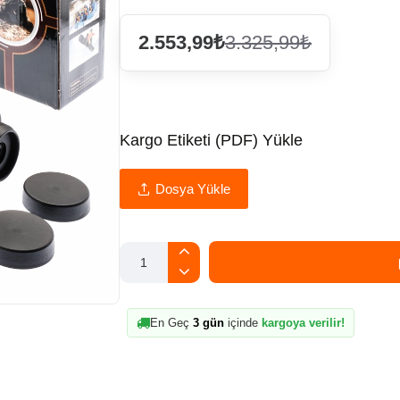
2.553,99₺
3.325,99₺
Kargo Etiketi (PDF) Yükle
Dosya Yükle
En Geç
3 gün
içinde
kargoya verilir!