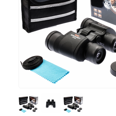
HIZLI
TESLİMAT