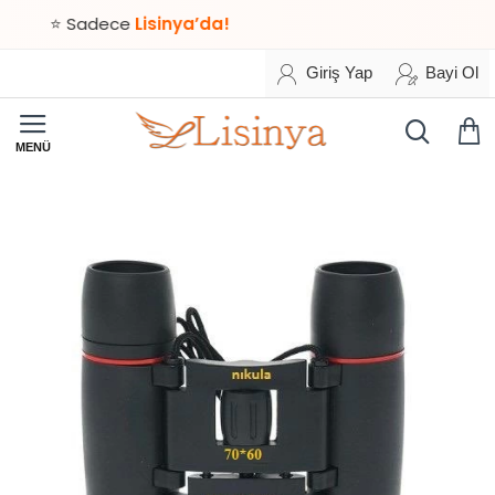
⭐ Sadece
Lisinya’da!
Giriş Yap
Bayi Ol