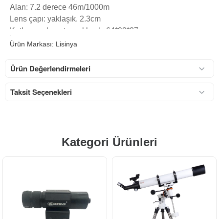
Alan: 7.2 derece 46m/1000m
Lens çapı: yaklaşık. 2.3cm
Katlanmış boyutu: yaklaşık. 64*92*37mm
.
Katlanmamış boyutu: 104*92*35mm
Ürün Markası: Lisinya
Çıkış öğrenci çapı: 24mm
Çıkış öğrenci mesafesi: 90mm
Ürün Değerlendirmeleri
En yakın mesafe: 8 metre
Taksit Seçenekleri
Kategori Ürünleri