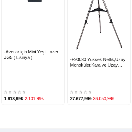
HIZLI
Yeni Ürün
-Avcılar için Mini Yeşil Lazer
TESLİMAT
JG5 ( Lisinya )
HIZLI
Yeni Ürün
-F90080 Yüksek Netlik,Uzay
TESLİMAT
Monoküler,Kara ve Uzay
Teleskobu ( Lisinya )
1.613,99₺
2.101,99₺
27.677,99₺
36.050,99₺