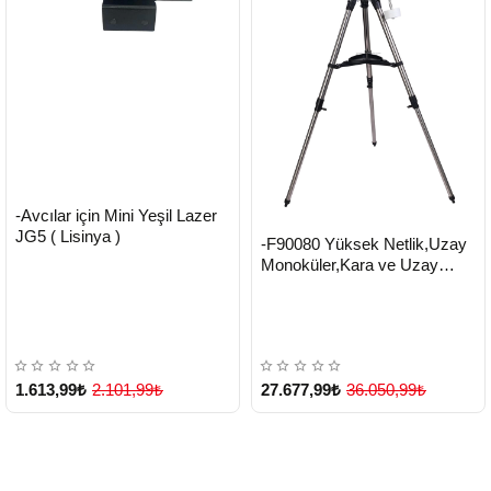
HIZLI
Yeni Ürün
-Avcılar için Mini Yeşil Lazer
TESLİMAT
JG5 ( Lisinya )
HIZLI
Yeni Ürün
-F90080 Yüksek Netlik,Uzay
TESLİMAT
Monoküler,Kara ve Uzay
Teleskobu ( Lisinya )
1.613,99₺
2.101,99₺
27.677,99₺
36.050,99₺