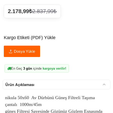
2.178,99₺
2.837,99₺
Kargo Etiketi (PDF) Yükle
Dosya Yükle
En Geç
3 gün
içinde
kargoya verilir!
Ürün Açıklaması
nikula 50x60 Av Dürbünü Güneş Filtreli Taşıma
çantalı 1000m/45m
güneş Filtresi Sayesinde Gözünüz Gözlem Esnasında