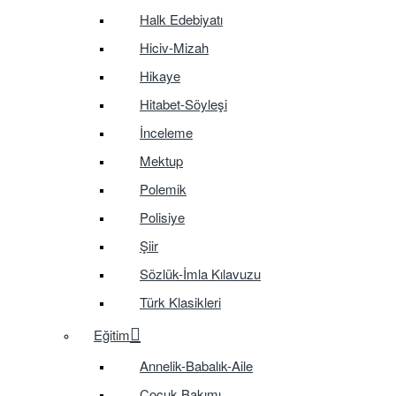
Halk Edebiyatı
Hiciv-Mizah
Hikaye
Hitabet-Söyleşi
İnceleme
Mektup
Polemik
Polisiye
Şiir
Sözlük-İmla Kılavuzu
Türk Klasikleri
Eğitim
Annelik-Babalık-Aile
Çocuk Bakımı