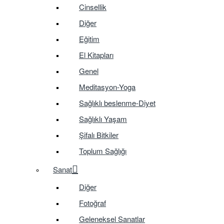
Cinsellik
Diğer
Eğitim
El Kitapları
Genel
Meditasyon-Yoga
Sağlıklı beslenme-Diyet
Sağlıklı Yaşam
Şifalı Bitkiler
Toplum Sağlığı
Sanat
Diğer
Fotoğraf
Geleneksel Sanatlar