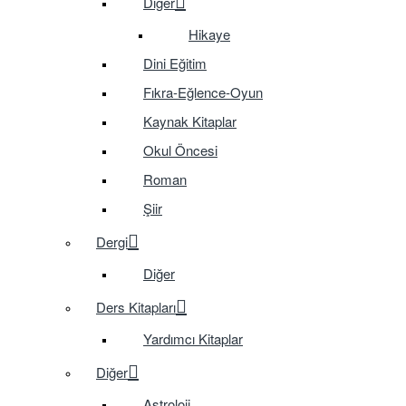
Diğer
Hikaye
Dini Eğitim
Fıkra-Eğlence-Oyun
Kaynak Kitaplar
Okul Öncesi
Roman
Şiir
Dergi
Diğer
Ders Kitapları
Yardımcı Kitaplar
Diğer
Astroloji