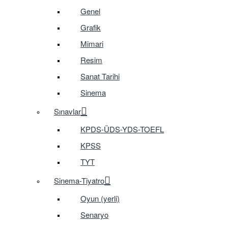
Genel
Grafik
Mimari
Resim
Sanat Tarihi
Sinema
Sınavlar
KPDS-ÜDS-YDS-TOEFL
KPSS
TYT
Sinema-Tiyatro
Oyun (yerli)
Senaryo