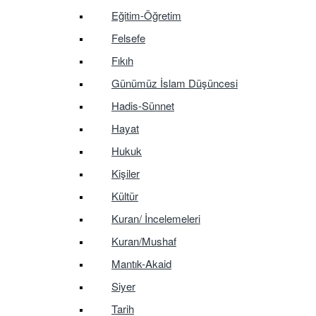
Eğitim-Öğretim
Felsefe
Fıkıh
Günümüz İslam Düşüncesi
Hadis-Sünnet
Hayat
Hukuk
Kişiler
Kültür
Kuran/ İncelemeleri
Kuran/Mushaf
Mantık-Akaid
Siyer
Tarih