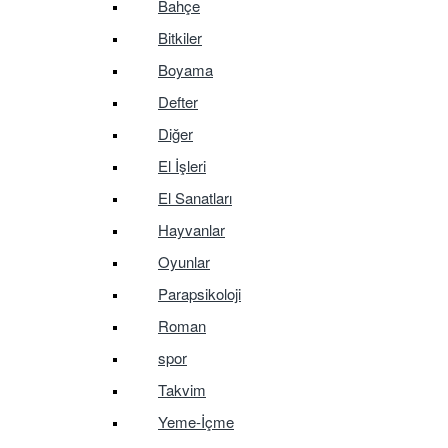
Bahçe
Bitkiler
Boyama
Defter
Diğer
El İşleri
El Sanatları
Hayvanlar
Oyunlar
Parapsikoloji
Roman
spor
Takvim
Yeme-İçme