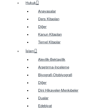
Hukuk
Anayasalar
Ders Kitapları
Diğer
Kanun Kitapları
Temel Kitaplar
İslam
Alevilik-Bektaşilik
Araştırma-Inceleme
Biyografi-Otobiyografi
Diğer
Dini Hikayeler-Menkıbeler
Dualar
Edebiyat