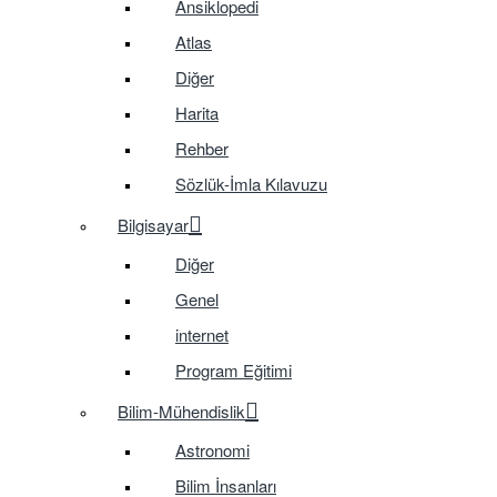
Ansiklopedi
Atlas
Diğer
Harita
Rehber
Sözlük-İmla Kılavuzu
Bilgisayar
Diğer
Genel
internet
Program Eğitimi
Bilim-Mühendislik
Astronomi
Bilim İnsanları