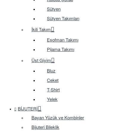
Sütyen
Sütyen Takımları
İkili Takım
Eşofman Takımı
Pijama Takımı
Üst Giyim
Bluz
Ceket
T-Shirt
Yelek
BIJUTERI
Bayan Yüzük ve Kombinler
Bijuteri Bileklik