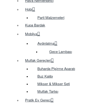
Hava Nemlendirici
Hobi
Parti Malzemeleri
Kupa Bardak
Mobilya
Aydınlatma
Gece Lambası
Mutfak Gereçleri
Buharda Pişirme Aparatı
Buz Kalıbı
Mikser & Mikser Seti
Mutfak Tartısı
Pratik Ev Gereci