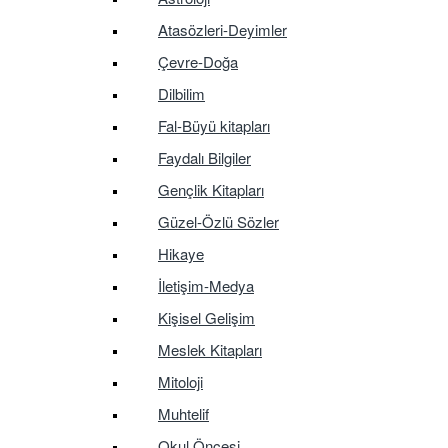
Atasözleri-Deyimler
Çevre-Doğa
Dilbilim
Fal-Büyü kitapları
Faydalı Bilgiler
Gençlik Kitapları
Güzel-Özlü Sözler
Hikaye
İletişim-Medya
Kişisel Gelişim
Meslek Kitapları
Mitoloji
Muhtelif
Okul Öncesi