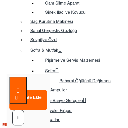
Cam Silme Aparatı
Sinek İlacı ve Kovucu
Saç Kurutma Makinesi
Sanal Gerçeklik Gözlüğü
Sevgiliye Özel
Sofra & Mutfak
Pişirme ve Servis Malzemesi
Sofra
Baharat Öğütücü Değirmen
Tasarruflu Ampuller
Sepete Ekle
Temizlik ve Banyo Gereçleri
Tuvalet Fırçası
TV Aksesuarları
Çok Satılan Ürün