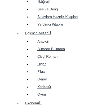
İlköğretim
Lise ve Dengi
Sınavlara Hazırlık Kitapları
Yardımcı Kitaplar
Eğlence-Mizah
Antoloji
Bilmece-Bulmaca
Çizgi Roman
Diğer
Fıkra
Genel
Karikatür
Oyun
Ekonomi