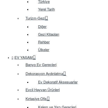
Türkiye
Yerel Tarih
Turizm-Gezi
Diğer
Gezi Kitapları
Rehber
Ülkeler
EV YAŞAM
Banyo Ev Gereçleri
Dekorasyon Aydınlatma
Ev Dekoratif Aksesuarlar
Evcil Hayvan Ürünleri
Kırtasiye Ofis
Kalem ve Yazı Gereçleri