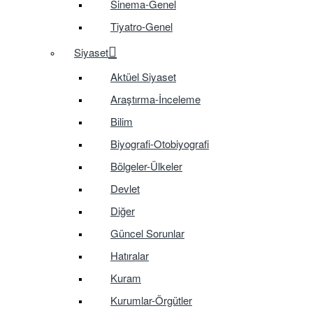
Sinema-Genel
Tiyatro-Genel
Siyaset
Aktüel Siyaset
Araştırma-İnceleme
Bilim
Biyografi-Otobiyografi
Bölgeler-Ülkeler
Devlet
Diğer
Güncel Sorunlar
Hatıralar
Kuram
Kurumlar-Örgütler