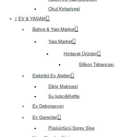
Okul Kırtasiyesi
EV & YAŞAM
Bahçe & Yapı Market
Yapı Market
Hırdavat Ürünleri
Silikon Tabancası
Elektrikli Ev Aletleri
Dikiş Makinesi
Su Isıtıcı&Kettle
Ev Dekorasyon
Ev Gereçleri
Püskürtücü Sprey Şişe