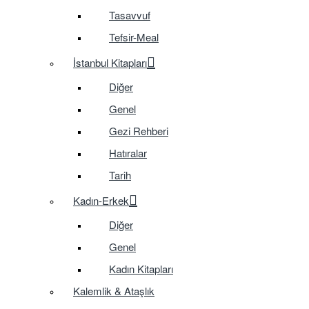
Tasavvuf
Tefsir-Meal
İstanbul Kitapları
Diğer
Genel
Gezi Rehberi
Hatıralar
Tarih
Kadın-Erkek
Diğer
Genel
Kadın Kitapları
Kalemlik & Ataşlık