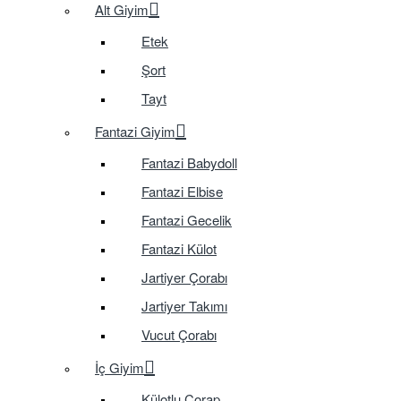
Alt Giyim
Etek
Şort
Tayt
Fantazi Giyim
Fantazi Babydoll
Fantazi Elbise
Fantazi Gecelik
Fantazi Külot
Jartiyer Çorabı
Jartiyer Takımı
Vucut Çorabı
İç Giyim
Külotlu Çorap