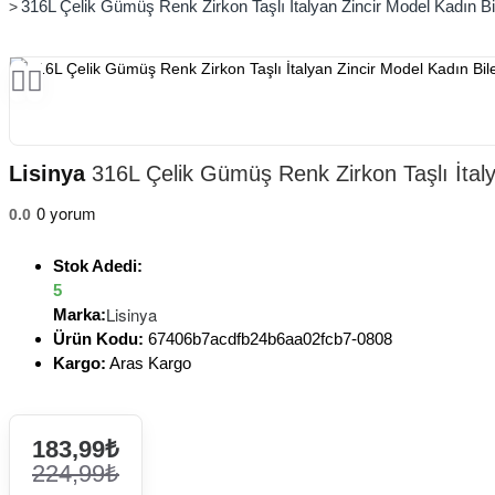
316L Çelik Gümüş Renk Zirkon Taşlı İtalyan Zincir Model Kadın Bil
Lisinya
316L Çelik Gümüş Renk Zirkon Taşlı İtalya
0 yorum
0.0
Stok Adedi:
5
Lisinya
Marka:
Ürün Kodu:
67406b7acdfb24b6aa02fcb7-0808
Kargo:
Aras Kargo
183,99₺
224,99₺