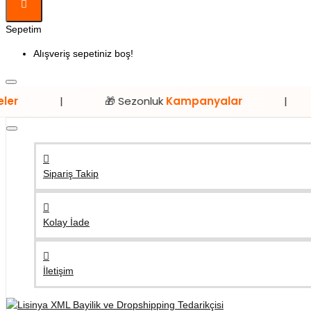
Sepetim
Alışveriş sepetiniz boş!
🎁 Sezonluk
Kampanyalar
|
⭐ Sadec
Sipariş Takip
Kolay İade
İletişim