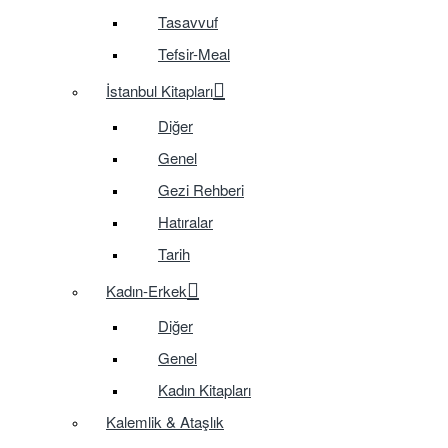
Tasavvuf
Tefsir-Meal
İstanbul Kitapları
Diğer
Genel
Gezi Rehberi
Hatıralar
Tarih
Kadın-Erkek
Diğer
Genel
Kadın Kitapları
Kalemlik & Ataşlık