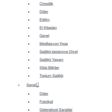
Cinsellik
Diğer
Eğitim
El Kitapları
Genel
Meditasyon-Yoga
Sağlıklı beslenme-Diyet
Sağlıklı Yaşam
Şifalı Bitkiler
Toplum Sağlığı
Sanat
Diğer
Fotoğraf
Geleneksel Sanatlar