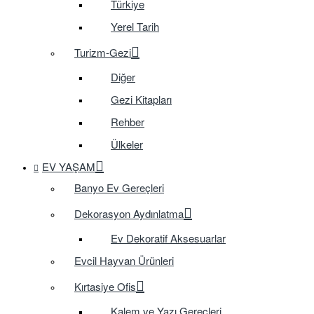
Türkiye
Yerel Tarih
Turizm-Gezi
Diğer
Gezi Kitapları
Rehber
Ülkeler
EV YAŞAM
Banyo Ev Gereçleri
Dekorasyon Aydınlatma
Ev Dekoratif Aksesuarlar
Evcil Hayvan Ürünleri
Kırtasiye Ofis
Kalem ve Yazı Gereçleri