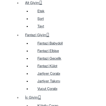
Alt Giyim
Etek
Şort
Tayt
Fantazi Giyim
Fantazi Babydoll
Fantazi Elbise
Fantazi Gecelik
Fantazi Külot
Jartiyer Çorabı
Jartiyer Takımı
Vucut Çorabı
İç Giyim
Külotlu Çorap