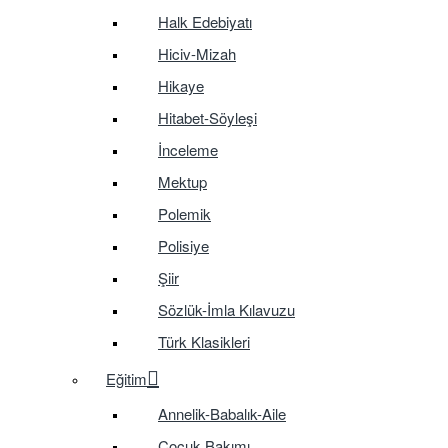
Halk Edebiyatı
Hiciv-Mizah
Hikaye
Hitabet-Söyleşi
İnceleme
Mektup
Polemik
Polisiye
Şiir
Sözlük-İmla Kılavuzu
Türk Klasikleri
Eğitim
Annelik-Babalık-Aile
Çocuk Bakımı