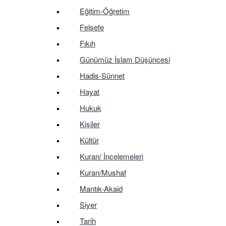
Eğitim-Öğretim
Felsefe
Fıkıh
Günümüz İslam Düşüncesi
Hadis-Sünnet
Hayat
Hukuk
Kişiler
Kültür
Kuran/ İncelemeleri
Kuran/Mushaf
Mantık-Akaid
Siyer
Tarih