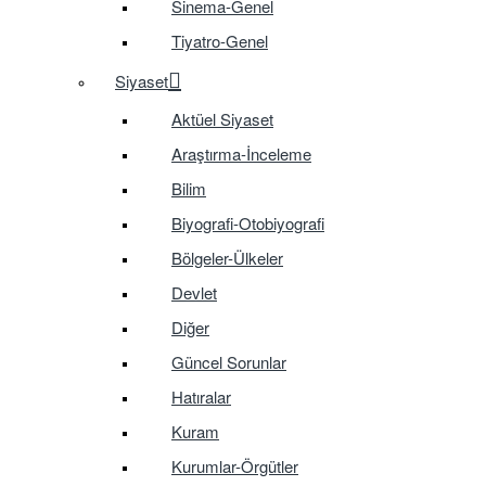
Sinema-Genel
Tiyatro-Genel
Siyaset
Aktüel Siyaset
Araştırma-İnceleme
Bilim
Biyografi-Otobiyografi
Bölgeler-Ülkeler
Devlet
Diğer
Güncel Sorunlar
Hatıralar
Kuram
Kurumlar-Örgütler