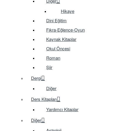
Diğer
Hikaye
Dini Eğitim
Fıkra-Eğlence-Oyun
Kaynak Kitaplar
Okul Öncesi
Roman
Şiir
Dergi
Diğer
Ders Kitapları
Yardımcı Kitaplar
Diğer
Astroloji