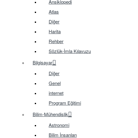
Ansiklopedi
Atlas
Diğer
Harita
Rehber
Sözlük-İmla Kılavuzu
Bilgisayar
Diğer
Genel
internet
Program Eğitimi
Bilim-Mühendislik
Astronomi
Bilim İnsanları