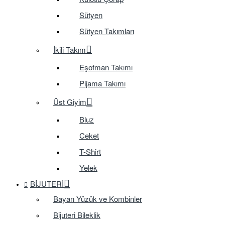
Sütyen
Sütyen Takımları
İkili Takım
Eşofman Takımı
Pijama Takımı
Üst Giyim
Bluz
Ceket
T-Shirt
Yelek
BIJUTERI
Bayan Yüzük ve Kombinler
Bijuteri Bileklik