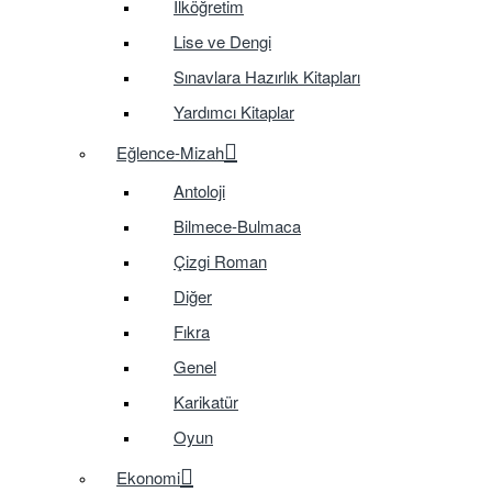
İlköğretim
Lise ve Dengi
Sınavlara Hazırlık Kitapları
Yardımcı Kitaplar
Eğlence-Mizah
Antoloji
Bilmece-Bulmaca
Çizgi Roman
Diğer
Fıkra
Genel
Karikatür
Oyun
Ekonomi