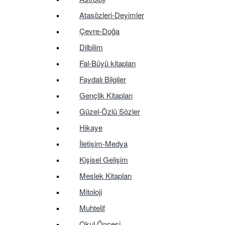
Atasözleri-Deyimler
Çevre-Doğa
Dilbilim
Fal-Büyü kitapları
Faydalı Bilgiler
Gençlik Kitapları
Güzel-Özlü Sözler
Hikaye
İletişim-Medya
Kişisel Gelişim
Meslek Kitapları
Mitoloji
Muhtelif
Okul Öncesi