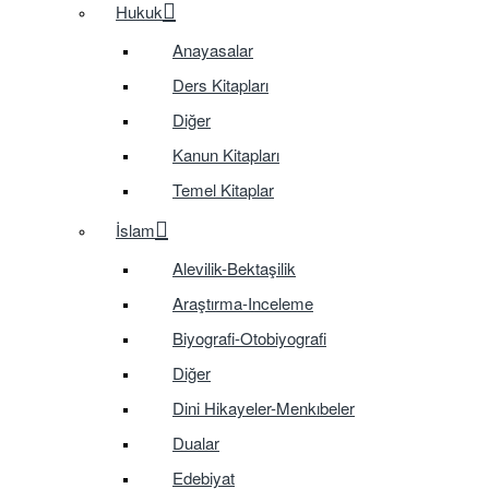
Hukuk
Anayasalar
Ders Kitapları
Diğer
Kanun Kitapları
Temel Kitaplar
İslam
Alevilik-Bektaşilik
Araştırma-Inceleme
Biyografi-Otobiyografi
Diğer
Dini Hikayeler-Menkıbeler
Dualar
Edebiyat