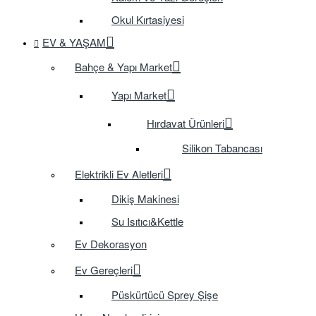
Okul Kırtasiyesi
EV & YAŞAM
Bahçe & Yapı Market
Yapı Market
Hırdavat Ürünleri
Silikon Tabancası
Elektrikli Ev Aletleri
Dikiş Makinesi
Su Isıtıcı&Kettle
Ev Dekorasyon
Ev Gereçleri
Püskürtücü Sprey Şişe