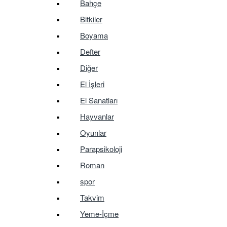
Bahçe
Bitkiler
Boyama
Defter
Diğer
El İşleri
El Sanatları
Hayvanlar
Oyunlar
Parapsikoloji
Roman
spor
Takvim
Yeme-İçme