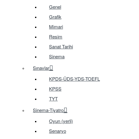
Genel
Grafik
Mimari
Resim
Sanat Tarihi
Sinema
Sınavlar
KPDS-ÜDS-YDS-TOEFL
KPSS
TYT
Sinema-Tiyatro
Oyun (yerli)
Senaryo