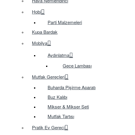
Hava Nemlendirici
Hobi
Parti Malzemeleri
Kupa Bardak
Mobilya
Aydınlatma
Gece Lambası
Mutfak Gereçleri
Buharda Pişirme Aparatı
Buz Kalıbı
Mikser & Mikser Seti
Mutfak Tartısı
Pratik Ev Gereci