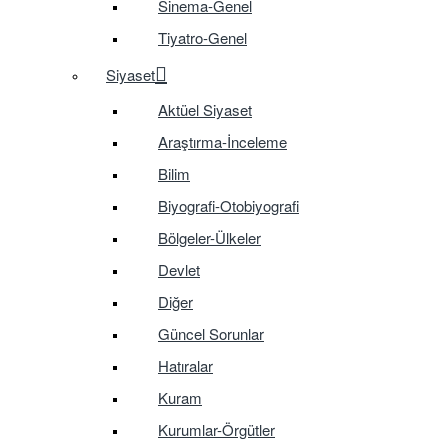
Sinema-Genel
Tiyatro-Genel
Siyaset
Aktüel Siyaset
Araştırma-İnceleme
Bilim
Biyografi-Otobiyografi
Bölgeler-Ülkeler
Devlet
Diğer
Güncel Sorunlar
Hatıralar
Kuram
Kurumlar-Örgütler