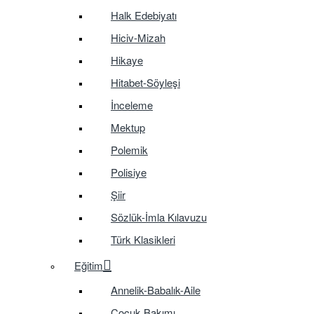
Halk Edebiyatı
Hiciv-Mizah
Hikaye
Hitabet-Söyleşi
İnceleme
Mektup
Polemik
Polisiye
Şiir
Sözlük-İmla Kılavuzu
Türk Klasikleri
Eğitim
Annelik-Babalık-Aile
Çocuk Bakımı