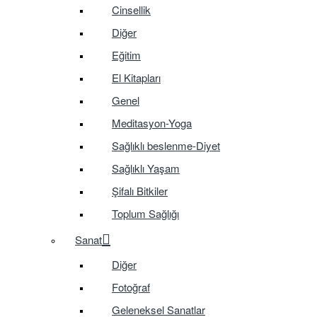
Cinsellik
Diğer
Eğitim
El Kitapları
Genel
Meditasyon-Yoga
Sağlıklı beslenme-Diyet
Sağlıklı Yaşam
Şifalı Bitkiler
Toplum Sağlığı
Sanat
Diğer
Fotoğraf
Geleneksel Sanatlar