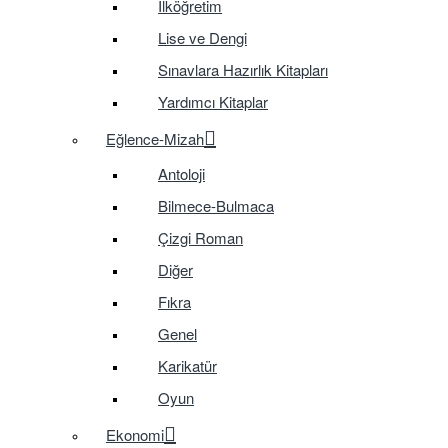
İlköğretim
Lise ve Dengi
Sınavlara Hazırlık Kitapları
Yardımcı Kitaplar
Eğlence-Mizah
Antoloji
Bilmece-Bulmaca
Çizgi Roman
Diğer
Fıkra
Genel
Karikatür
Oyun
Ekonomi