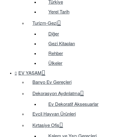
Türkiye
Yerel Tarih
Turizm-Gezi
Diğer
Gezi Kitapları
Rehber
Ülkeler
EV YAŞAM
Banyo Ev Gereçleri
Dekorasyon Aydınlatma
Ev Dekoratif Aksesuarlar
Evcil Hayvan Ürünleri
Kırtasiye Ofis
Kalem ve Yazı Gereçleri