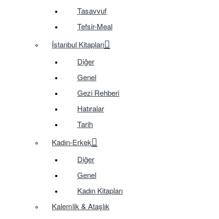
Tasavvuf
Tefsir-Meal
İstanbul Kitapları
Diğer
Genel
Gezi Rehberi
Hatıralar
Tarih
Kadın-Erkek
Diğer
Genel
Kadın Kitapları
Kalemlik & Ataşlık