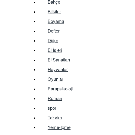
Bahçe
Bitkiler
Boyama
Defter
Diğer
El İşleri
El Sanatları
Hayvanlar
Oyunlar
Parapsikoloji
Roman
spor
Takvim
Yeme-İçme