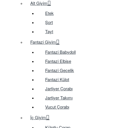
Alt Giyim
Etek
Şort
Tayt
Fantazi Giyim
Fantazi Babydoll
Fantazi Elbise
Fantazi Gecelik
Fantazi Külot
Jartiyer Çorabı
Jartiyer Takımı
Vucut Çorabı
İç Giyim
Külotlu Çorap