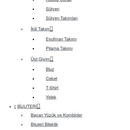
Sütyen
Sütyen Takımları
İkili Takım
Eşofman Takımı
Pijama Takımı
Üst Giyim
Bluz
Ceket
T-Shirt
Yelek
BIJUTERI
Bayan Yüzük ve Kombinler
Bijuteri Bileklik