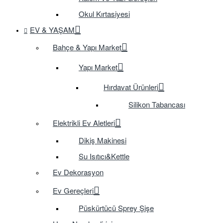
Okul Kırtasiyesi
EV & YAŞAM
Bahçe & Yapı Market
Yapı Market
Hırdavat Ürünleri
Silikon Tabancası
Elektrikli Ev Aletleri
Dikiş Makinesi
Su Isıtıcı&Kettle
Ev Dekorasyon
Ev Gereçleri
Püskürtücü Sprey Şişe