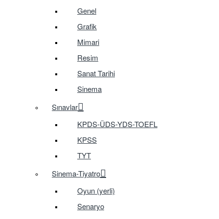
Genel
Grafik
Mimari
Resim
Sanat Tarihi
Sinema
Sınavlar
KPDS-ÜDS-YDS-TOEFL
KPSS
TYT
Sinema-Tiyatro
Oyun (yerli)
Senaryo