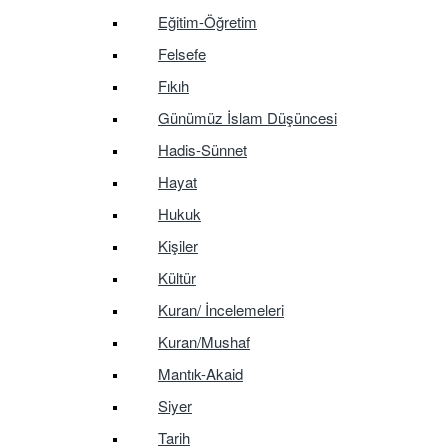
Eğitim-Öğretim
Felsefe
Fıkıh
Günümüz İslam Düşüncesi
Hadis-Sünnet
Hayat
Hukuk
Kişiler
Kültür
Kuran/ İncelemeleri
Kuran/Mushaf
Mantık-Akaid
Siyer
Tarih