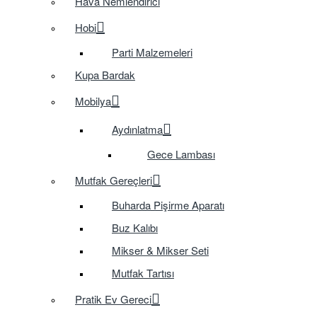
Hava Nemlendirici
Hobi
Parti Malzemeleri
Kupa Bardak
Mobilya
Aydınlatma
Gece Lambası
Mutfak Gereçleri
Buharda Pişirme Aparatı
Buz Kalıbı
Mikser & Mikser Seti
Mutfak Tartısı
Pratik Ev Gereci