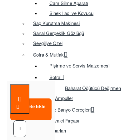
Cam Silme Aparatı
Sinek İlacı ve Kovucu
Saç Kurutma Makinesi
Sanal Gerçeklik Gözlüğü
Sevgiliye Özel
Sofra & Mutfak
Pişirme ve Servis Malzemesi
Sofra
Baharat Öğütücü Değirmen
Tasarruflu Ampuller
Sepete Ekle
Temizlik ve Banyo Gereçleri
Tuvalet Fırçası
TV Aksesuarları