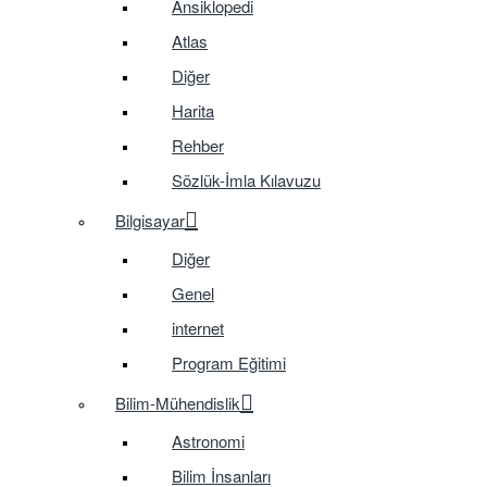
Ansiklopedi
Atlas
Diğer
Harita
Rehber
Sözlük-İmla Kılavuzu
Bilgisayar
Diğer
Genel
internet
Program Eğitimi
Bilim-Mühendislik
Astronomi
Bilim İnsanları