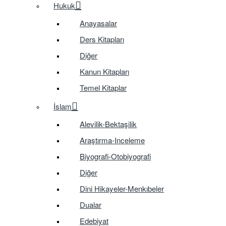
Hukuk
Anayasalar
Ders Kitapları
Diğer
Kanun Kitapları
Temel Kitaplar
İslam
Alevilik-Bektaşilik
Araştırma-Inceleme
Biyografi-Otobiyografi
Diğer
Dini Hikayeler-Menkıbeler
Dualar
Edebiyat