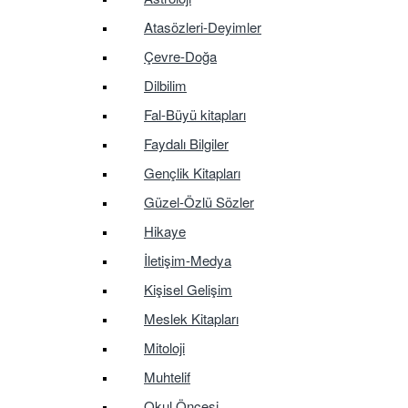
Atasözleri-Deyimler
Çevre-Doğa
Dilbilim
Fal-Büyü kitapları
Faydalı Bilgiler
Gençlik Kitapları
Güzel-Özlü Sözler
Hikaye
İletişim-Medya
Kişisel Gelişim
Meslek Kitapları
Mitoloji
Muhtelif
Okul Öncesi