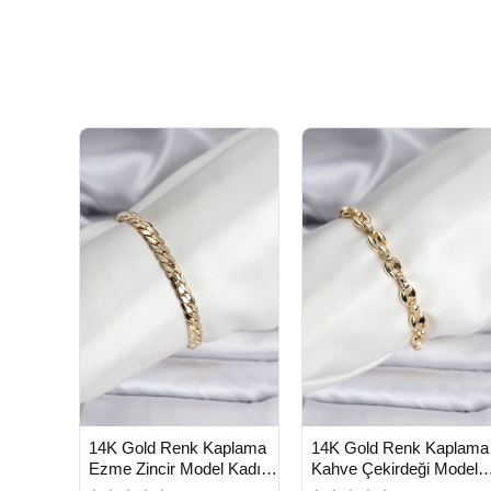
HIZLI
HIZLI
Yeni Ürün
Yeni Ürü
14K Gold Renk Kaplama
14K Gold Renk Kaplama
TESLİMAT
TESLİMAT
Ezme Zincir Model Kadın
Kahve Çekirdeği Model
Bileklik - Lisinya
CM Kadın Bileklik -