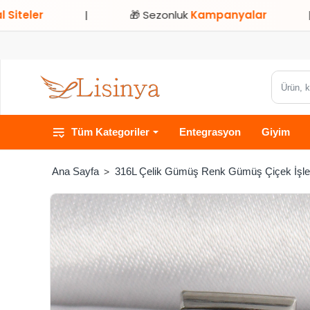
|
🎁 Sezonluk
Kampanyalar
|
⭐ 
Ürün,
kategori
veya
Tüm Kategoriler
Entegrasyon
Giyim
marka
ara...
316L Çelik Gümüş Renk Gümüş Çiçek İşlem
home