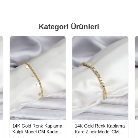
Kategori Ürünleri
HIZLI
HIZLI
n
Yeni Ürün
Yeni Ürün
14K Gold Renk Kaplama
14K Gold Renk Kaplama
TESLİMAT
TESLİMAT
Kalpli Model CM Kadın
Kare Zincir Model CM
Bileklik - Lisinya
Kadın Bileklik - Lisinya