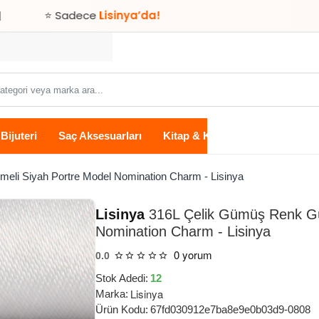
Sadece
Lisinya’da!
Bijuteri
Saç Aksesuarları
Kitap & Kırtasiye
Ev Yaşam
eli Siyah Portre Model Nomination Charm - Lisinya
Lisinya
316L Çelik Gümüş Renk Güm
Nomination Charm - Lisinya
0 yorum
0.0
Stok Adedi:
12
Lisinya
Marka:
Ürün Kodu:
67fd030912e7ba8e9e0b03d9-0808