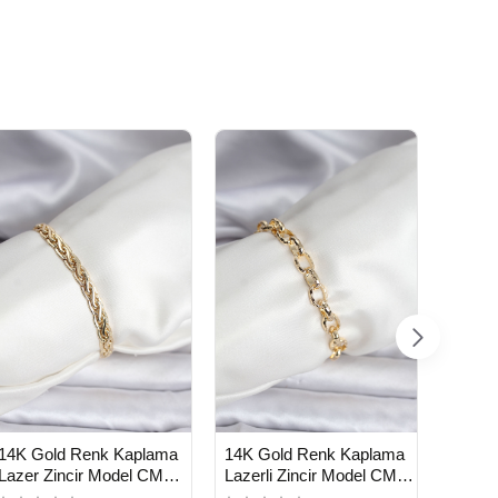
HIZ
14K G
TE
Topçu
Bilekli
193,9
HIZLI
HIZLI
Yeni Ürün
Yeni Ürün
14K Gold Renk Kaplama
14K Gold Renk Kaplama
TESLİMAT
TESLİMAT
Lazer Zincir Model CM
Lazerli Zincir Model CM
Kadın Bileklik - Lisinya
Kadın Bileklik - Lisinya