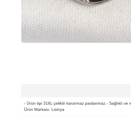
HIZLI
TESLİMAT
- Ürün tipi 316L çeliktir kararmaz paslanmaz.- Sağlıklı ve
Ürün Markası: Lisinya