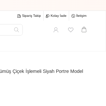
Sipariş Takip
Kolay İade
İletişim
Oyuncak
Hırdavat
Tüm Ürünler
üş Çiçek İşlemeli Siyah Portre Model