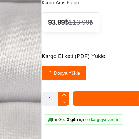
Kargo:
Aras Kargo
93,99₺
113,99₺
Kargo Etiketi (PDF) Yükle
Dosya Yükle
En Geç
3 gün
içinde
kargoya verilir!