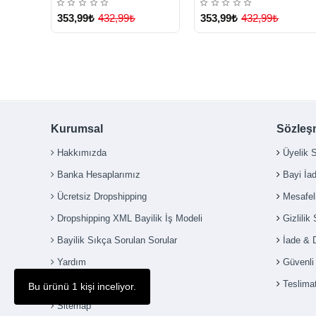
Lisinya
353,99₺
432,99₺
353,99₺
432,99₺
Kurumsal
Sözleş
Hakkımızda
Üyelik 
Banka Hesaplarımız
Bayi İa
Ücretsiz Dropshipping
Mesafel
Dropshipping XML Bayilik İş Modeli
Gizlilik
Bayilik Sıkça Sorulan Sorular
İade & 
Yardım
Güvenl
İletişim
Teslimat
Bu ürünü 1 kişi inceliyor.
Sitemap