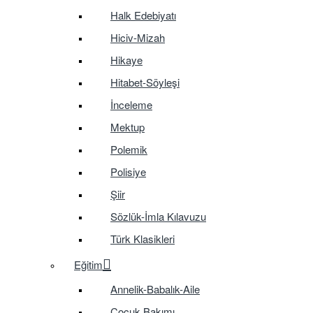
Halk Edebiyatı
Hiciv-Mizah
Hikaye
Hitabet-Söyleşi
İnceleme
Mektup
Polemik
Polisiye
Şiir
Sözlük-İmla Kılavuzu
Türk Klasikleri
Eğitim
Annelik-Babalık-Aile
Çocuk Bakımı