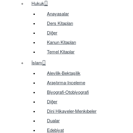
Hukuk
Anayasalar
Ders Kitapları
Diğer
Kanun Kitapları
Temel Kitaplar
İslam
Alevilik-Bektaşilik
Araştırma-Inceleme
Biyografi-Otobiyografi
Diğer
Dini Hikayeler-Menkıbeler
Dualar
Edebiyat