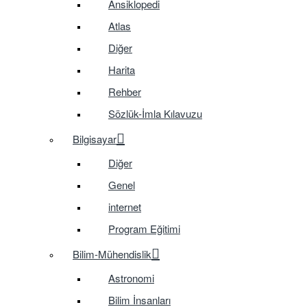
Ansiklopedi
Atlas
Diğer
Harita
Rehber
Sözlük-İmla Kılavuzu
Bilgisayar
Diğer
Genel
internet
Program Eğitimi
Bilim-Mühendislik
Astronomi
Bilim İnsanları