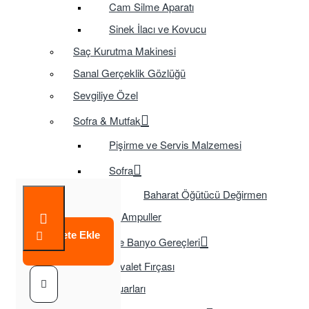
Cam Silme Aparatı
Sinek İlacı ve Kovucu
Saç Kurutma Makinesi
Sanal Gerçeklik Gözlüğü
Sevgiliye Özel
Sofra & Mutfak
Pişirme ve Servis Malzemesi
Sofra
Baharat Öğütücü Değirmen
Tasarruflu Ampuller
Sepete Ekle
Temizlik ve Banyo Gereçleri
Tuvalet Fırçası
TV Aksesuarları