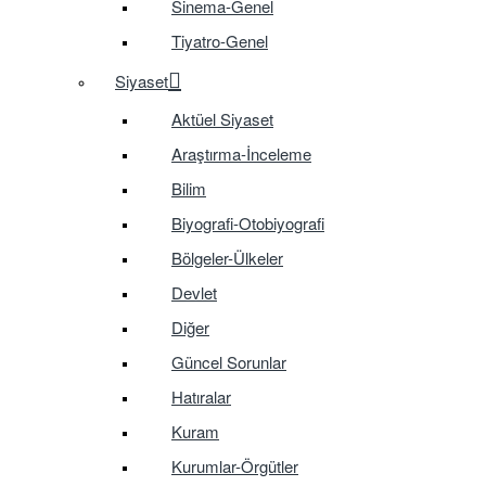
Sinema-Genel
Tiyatro-Genel
Siyaset
Aktüel Siyaset
Araştırma-İnceleme
Bilim
Biyografi-Otobiyografi
Bölgeler-Ülkeler
Devlet
Diğer
Güncel Sorunlar
Hatıralar
Kuram
Kurumlar-Örgütler