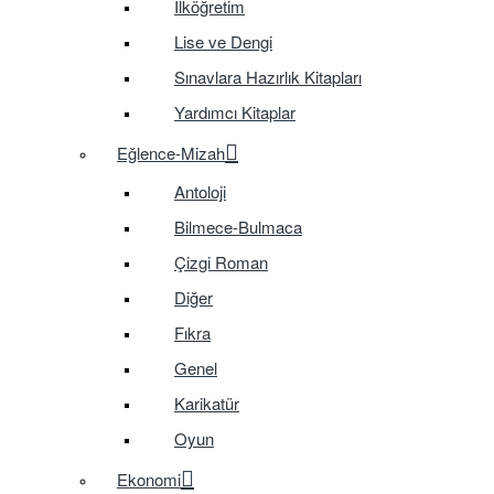
İlköğretim
Lise ve Dengi
Sınavlara Hazırlık Kitapları
Yardımcı Kitaplar
Eğlence-Mizah
Antoloji
Bilmece-Bulmaca
Çizgi Roman
Diğer
Fıkra
Genel
Karikatür
Oyun
Ekonomi