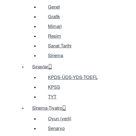
Genel
Grafik
Mimari
Resim
Sanat Tarihi
Sinema
Sınavlar
KPDS-ÜDS-YDS-TOEFL
KPSS
TYT
Sinema-Tiyatro
Oyun (yerli)
Senaryo