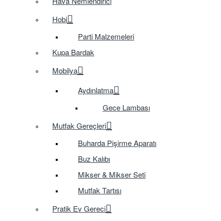
Hava Nemlendirici
Hobi
Parti Malzemeleri
Kupa Bardak
Mobilya
Aydınlatma
Gece Lambası
Mutfak Gereçleri
Buharda Pişirme Aparatı
Buz Kalıbı
Mikser & Mikser Seti
Mutfak Tartısı
Pratik Ev Gereci