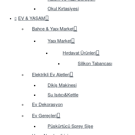
Okul Kırtasiyesi
EV & YAŞAM
Bahçe & Yapı Market
Yapı Market
Hırdavat Ürünleri
Silikon Tabancası
Elektrikli Ev Aletleri
Dikiş Makinesi
Su Isıtıcı&Kettle
Ev Dekorasyon
Ev Gereçleri
Püskürtücü Sprey Şişe