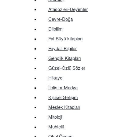
Atasözleri-Deyimler
Çevre-Doğa
Dilbilim
Fal-Büyü kitapları
Faydalı Bilgiler
Gençlik Kitapları
Güzel-Özlü Sözler
Hikaye
İletişim-Medya
Kişisel Gelişim
Meslek Kitapları
Mitoloji
Muhtelif
Okul Öncesi