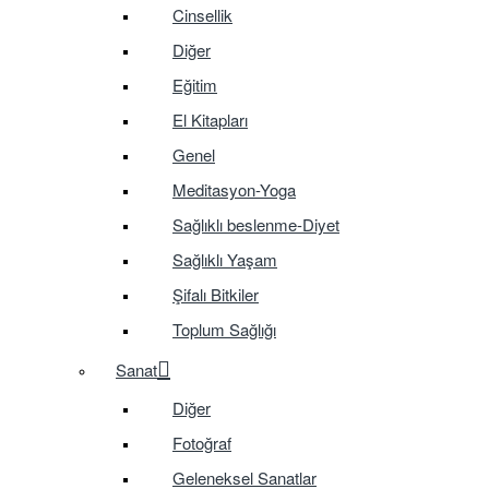
Cinsellik
Diğer
Eğitim
El Kitapları
Genel
Meditasyon-Yoga
Sağlıklı beslenme-Diyet
Sağlıklı Yaşam
Şifalı Bitkiler
Toplum Sağlığı
Sanat
Diğer
Fotoğraf
Geleneksel Sanatlar