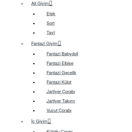
Alt Giyim
Etek
Şort
Tayt
Fantazi Giyim
Fantazi Babydoll
Fantazi Elbise
Fantazi Gecelik
Fantazi Külot
Jartiyer Çorabı
Jartiyer Takımı
Vucut Çorabı
İç Giyim
Külotlu Çorap