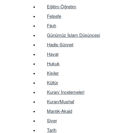
Eğitim-Öğretim
Felsefe
Fıkıh
Günümüz İslam Düşüncesi
Hadis-Sünnet
Hayat
Hukuk
Kişiler
Kültür
Kuran/ İncelemeleri
Kuran/Mushaf
Mantık-Akaid
Siyer
Tarih