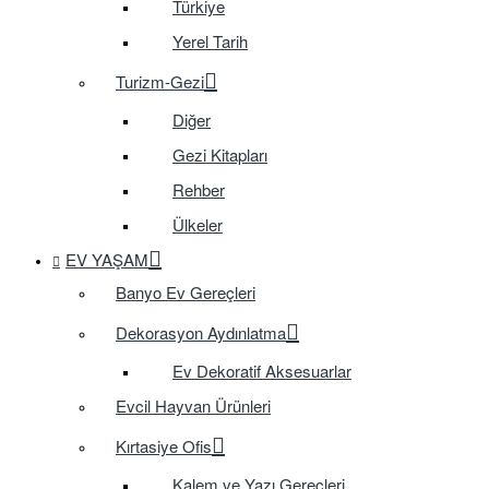
Türkiye
Yerel Tarih
Turizm-Gezi
Diğer
Gezi Kitapları
Rehber
Ülkeler
EV YAŞAM
Banyo Ev Gereçleri
Dekorasyon Aydınlatma
Ev Dekoratif Aksesuarlar
Evcil Hayvan Ürünleri
Kırtasiye Ofis
Kalem ve Yazı Gereçleri