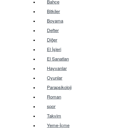
Bahçe
Bitkiler
Boyama
Defter
Diğer
El İşleri
El Sanatları
Hayvanlar
Oyunlar
Parapsikoloji
Roman
spor
Takvim
Yeme-İçme