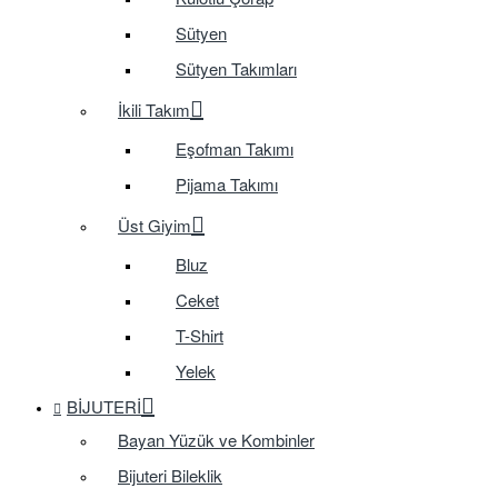
Sütyen
Sütyen Takımları
İkili Takım
Eşofman Takımı
Pijama Takımı
Üst Giyim
Bluz
Ceket
T-Shirt
Yelek
BIJUTERI
Bayan Yüzük ve Kombinler
Bijuteri Bileklik