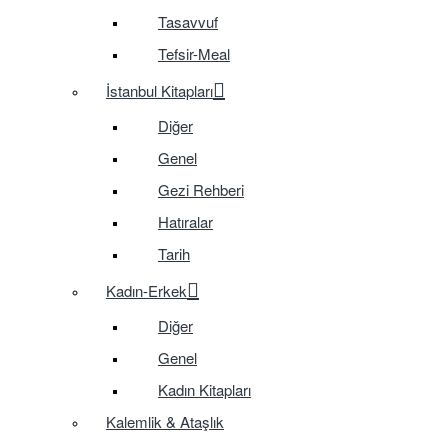
Tasavvuf
Tefsir-Meal
İstanbul Kitapları
Diğer
Genel
Gezi Rehberi
Hatıralar
Tarih
Kadın-Erkek
Diğer
Genel
Kadın Kitapları
Kalemlik & Ataşlık