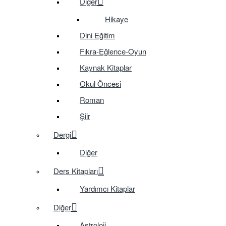
Diğer
Hikaye
Dini Eğitim
Fıkra-Eğlence-Oyun
Kaynak Kitaplar
Okul Öncesi
Roman
Şiir
Dergi
Diğer
Ders Kitapları
Yardımcı Kitaplar
Diğer
Astroloji