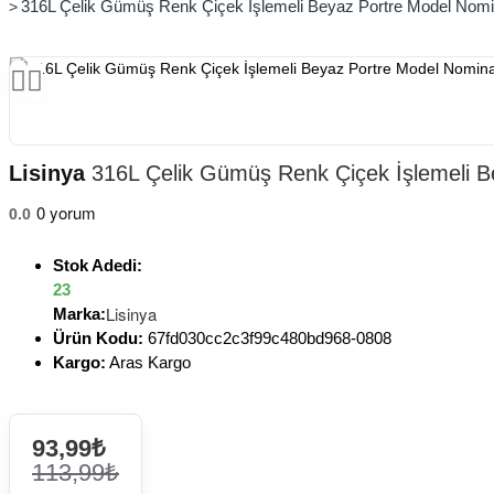
316L Çelik Gümüş Renk Çiçek İşlemeli Beyaz Portre Model Nomin
Lisinya
316L Çelik Gümüş Renk Çiçek İşlemeli B
0 yorum
0.0
Stok Adedi:
23
Lisinya
Marka:
Ürün Kodu:
67fd030cc2c3f99c480bd968-0808
Kargo:
Aras Kargo
93,99₺
113,99₺