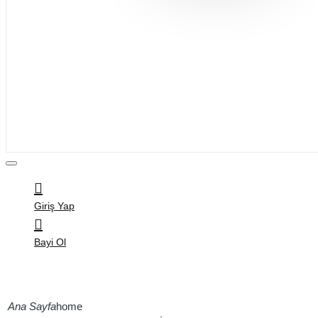
Bijuteri
Saç Aksesuarları
Kitap & Kırtasiye
Ev Yaşam
Oyuncak
Hırdavat
Tüm Ürünler
Giriş Yap
Bayi Ol
home