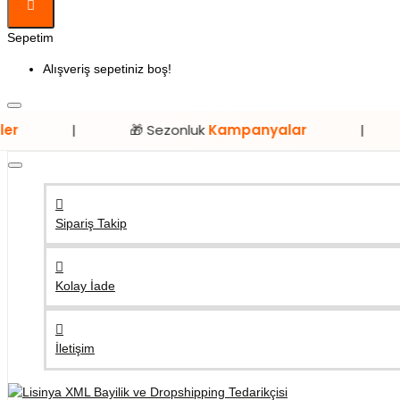
Sepetim
Alışveriş sepetiniz boş!
🎁 Sezonluk
Kampanyalar
|
⭐ Sadec
Sipariş Takip
Kolay İade
İletişim