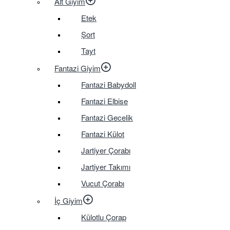
Alt Giyim
Etek
Şort
Tayt
Fantazi Giyim
Fantazi Babydoll
Fantazi Elbise
Fantazi Gecelik
Fantazi Külot
Jartiyer Çorabı
Jartiyer Takımı
Vucut Çorabı
İç Giyim
Külotlu Çorap