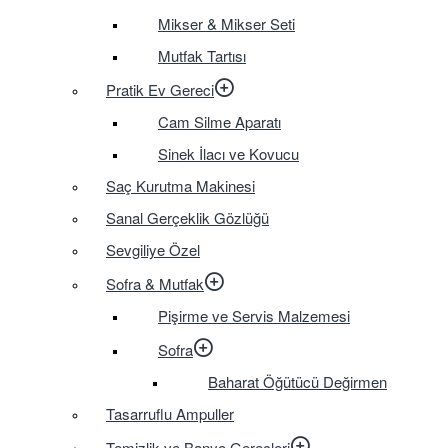
Mikser & Mikser Seti
Mutfak Tartısı
Pratik Ev Gereci
Cam Silme Aparatı
Sinek İlacı ve Kovucu
Saç Kurutma Makinesi
Sanal Gerçeklik Gözlüğü
Sevgiliye Özel
Sofra & Mutfak
Pişirme ve Servis Malzemesi
Sofra
Baharat Öğütücü Değirmen
Tasarruflu Ampuller
Temizlik ve Banyo Gereçleri