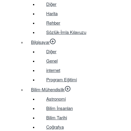
Diğer
Harita
Rehber
Sözlük-İmla Kılavuzu
Bilgisayar
Diğer
Genel
internet
Program Eğitimi
Bilim-Mühendislik
Astronomi
Bilim İnsanları
Bilim Tarihi
Coğrafya