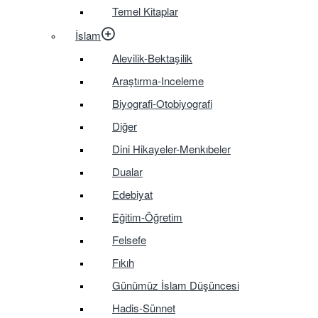
Temel Kitaplar
İslam
Alevilik-Bektaşilik
Araştırma-Inceleme
Biyografi-Otobiyografi
Diğer
Dini Hikayeler-Menkıbeler
Dualar
Edebiyat
Eğitim-Öğretim
Felsefe
Fıkıh
Günümüz İslam Düşüncesi
Hadis-Sünnet