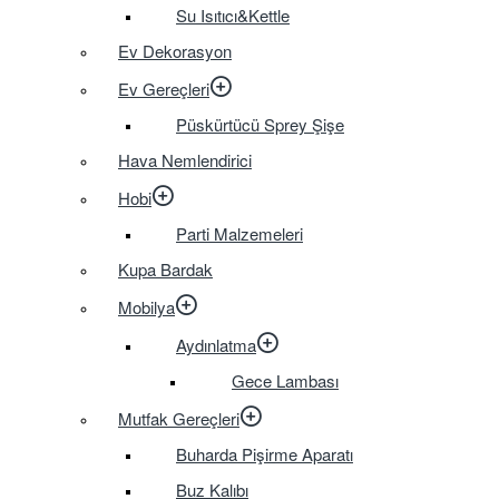
Su Isıtıcı&Kettle
Ev Dekorasyon
Ev Gereçleri
Püskürtücü Sprey Şişe
Hava Nemlendirici
Hobi
Parti Malzemeleri
Kupa Bardak
Mobilya
Aydınlatma
Gece Lambası
Mutfak Gereçleri
Buharda Pişirme Aparatı
Buz Kalıbı