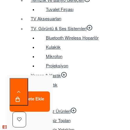
Tuvalet Fırçası
TV Aksesuarları
TV, Görüntü & Ses Sistemleri
Bluetooth Wireless Hoparlör
Kulaklık
Mikrofon
Projeksiyon
Yorgan & Yastık
Yastık
OYUNCAK
Sepete Ekle
Anahtarlık
Çeşitli Deniz Ürünleri
Deniz Topları
Çok Satılan Ürün
Çok Satılan Ürün
Deniz Yatakları