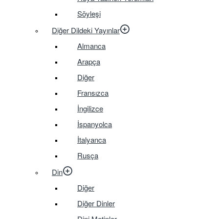
Söyleşi
Diğer Dildeki Yayınlar
Almanca
Arapça
Diğer
Fransızca
İngilizce
İspanyolca
İtalyanca
Rusça
Din
Diğer
Diğer Dinler
Dini Metinler