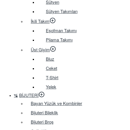
Sütyen
Sütyen Takımları
İkili Takım
Eşofman Takımı
Pijama Takımı
Üst Giyim
Bluz
Ceket
T-Shirt
Yelek
BIJUTERI
Bayan Yüzük ve Kombinler
Bijuteri Bileklik
Bijuteri Broş