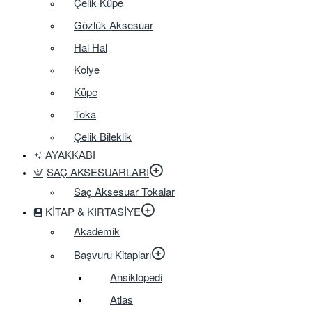
Çelik Küpe
Gözlük Aksesuar
Hal Hal
Kolye
Küpe
Toka
Çelik Bileklik
AYAKKABI
SAÇ AKSESUARLARI
Saç Aksesuar Tokalar
KITAP & KIRTASIYE
Akademik
Başvuru Kitapları
Ansiklopedi
Atlas