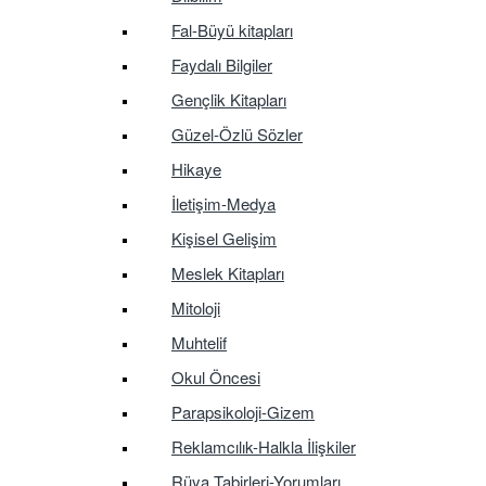
Fal-Büyü kitapları
Faydalı Bilgiler
Gençlik Kitapları
Güzel-Özlü Sözler
Hikaye
İletişim-Medya
Kişisel Gelişim
Meslek Kitapları
Mitoloji
Muhtelif
Okul Öncesi
Parapsikoloji-Gizem
Reklamcılık-Halkla İlişkiler
Rüya Tabirleri-Yorumları