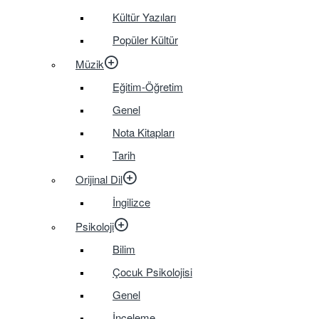
Kültür Yazıları
Popüler Kültür
Müzik
Eğitim-Öğretim
Genel
Nota Kitapları
Tarih
Orijinal Dil
İngilizce
Psikoloji
Bilim
Çocuk Psikolojisi
Genel
İnceleme