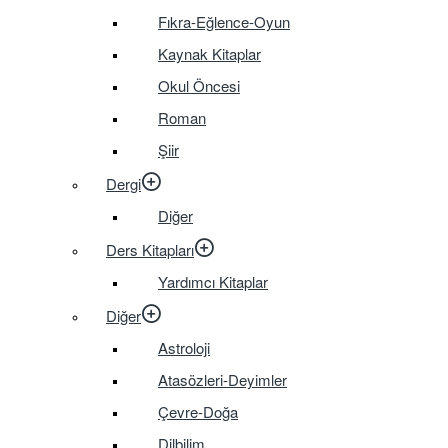
Fıkra-Eğlence-Oyun
Kaynak Kitaplar
Okul Öncesi
Roman
Şiir
Dergi
Diğer
Ders Kitapları
Yardımcı Kitaplar
Diğer
Astroloji
Atasözleri-Deyimler
Çevre-Doğa
Dilbilim