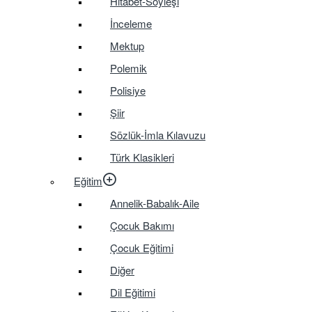
Hitabet-Söyleşi
İnceleme
Mektup
Polemik
Polisiye
Şiir
Sözlük-İmla Kılavuzu
Türk Klasikleri
Eğitim
Annelik-Babalık-Aile
Çocuk Bakımı
Çocuk Eğitimi
Diğer
Dil Eğitimi