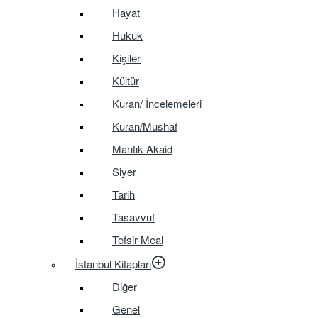
Hayat
Hukuk
Kişiler
Kültür
Kuran/ İncelemeleri
Kuran/Mushaf
Mantık-Akaid
Siyer
Tarih
Tasavvuf
Tefsir-Meal
İstanbul Kitapları
Diğer
Genel