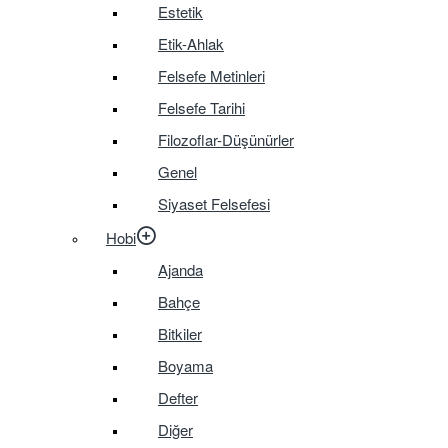
Estetik
Etik-Ahlak
Felsefe Metinleri
Felsefe Tarihi
Filozoflar-Düşünürler
Genel
Siyaset Felsefesi
Hobi
Ajanda
Bahçe
Bitkiler
Boyama
Defter
Diğer