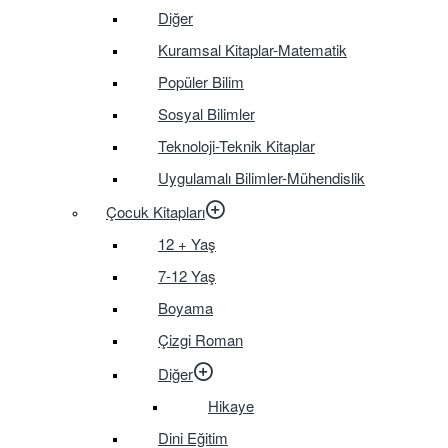
Diğer
Kuramsal Kitaplar-Matematik
Popüler Bilim
Sosyal Bilimler
Teknoloji-Teknik Kitaplar
Uygulamalı Bilimler-Mühendislik
Çocuk Kitapları
12 + Yaş
7-12 Yaş
Boyama
Çizgi Roman
Diğer
Hikaye
Dini Eğitim