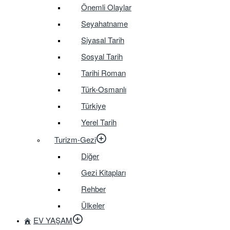
Önemli Olaylar
Seyahatname
Siyasal Tarih
Sosyal Tarih
Tarihi Roman
Türk-Osmanlı
Türkiye
Yerel Tarih
Turizm-Gezi
Diğer
Gezi Kitapları
Rehber
Ülkeler
EV YAŞAM